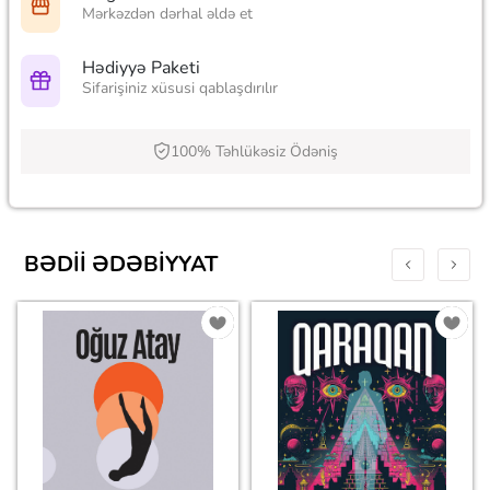
Mərkəzdən dərhal əldə et
Hədiyyə Paketi
Sifarişiniz xüsusi qablaşdırılır
100% Təhlükəsiz Ödəniş
BƏDII ƏDƏBIYYAT