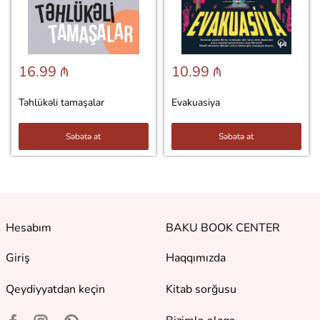
16.99 ₼
10.99 ₼
Təhlükəli tamaşalar
Evakuasiya
Səbətə at
Səbətə at
Hesabım
BAKU BOOK CENTER
Giriş
Haqqımızda
Qeydiyyatdan keçin
Kitab sorğusu