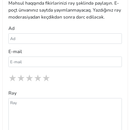
Məhsul haqqında fikirlərinizi rəy şəklində paylaşın. E-
poçt ünvanınız saytda yayımlanmayacaq. Yazdığınız rəy
moderasiyadan keçdikdən sonra dərc ediləcək.
Ad
E-mail
★
★
★
★
★
Rəy