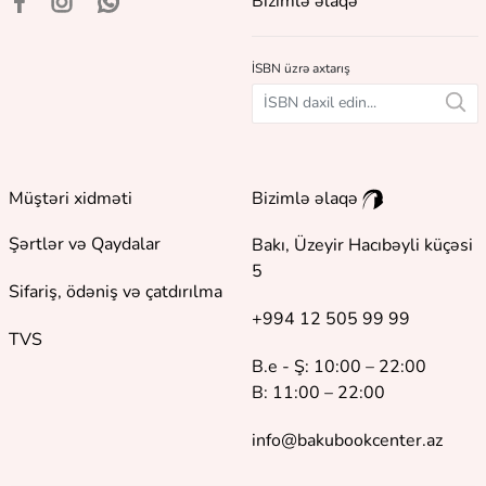
Bizimlə əlaqə
İSBN üzrə axtarış
Müştəri xidməti
Bizimlə əlaqə
Şərtlər və Qaydalar
Bakı, Üzeyir Hacıbəyli küçəsi
5
Sifariş, ödəniş və çatdırılma
+994 12 505 99 99
TVS
B.e - Ş: 10:00 – 22:00
B: 11:00 – 22:00
info@bakubookcenter.az