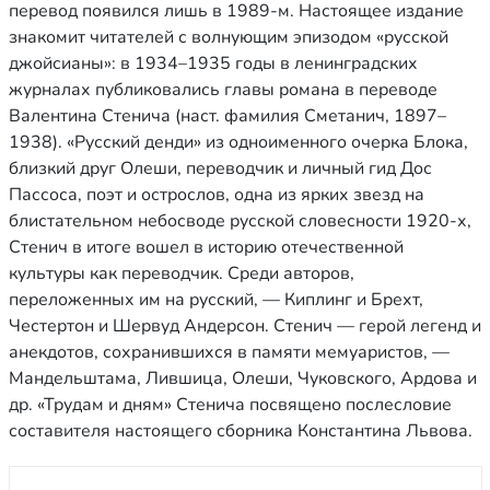
перевод появился лишь в 1989-м. Настоящее издание
знакомит читателей с волнующим эпизодом «русской
джойсианы»: в 1934–1935 годы в ленинградских
журналах публиковались главы романа в переводе
Валентина Стенича (наст. фамилия Сметанич, 1897–
1938). «Русский денди» из одноименного очерка Блока,
близкий друг Олеши, переводчик и личный гид Дос
Пассоса, поэт и острослов, одна из ярких звезд на
блистательном небосводе русской словесности 1920-х,
Стенич в итоге вошел в историю отечественной
культуры как переводчик. Среди авторов,
переложенных им на русский, — Киплинг и Брехт,
Честертон и Шервуд Андерсон. Стенич — герой легенд и
анекдотов, сохранившихся в памяти мемуаристов, —
Мандельштама, Лившица, Олеши, Чуковского, Ардова и
др. «Трудам и дням» Стенича посвящено послесловие
составителя настоящего сборника Константина Львова.