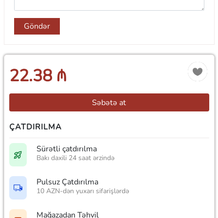
Göndər
22.38 ₼
Səbətə at
ÇATDIRILMA
Sürətli çatdırılma
Bakı daxili 24 saat ərzində
Pulsuz Çatdırılma
10 AZN-dən yuxarı sifarişlərdə
Mağazadan Təhvil