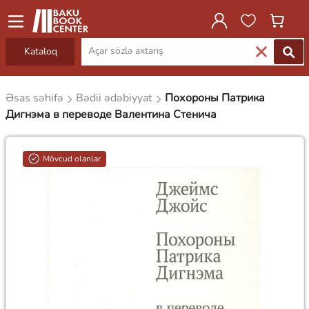
Kataloq
Əsas səhifə
Bədii ədəbiyyat
Похороны Патрика
Дигнэма в переводе Валентина Стенича
Mövcud olanlar