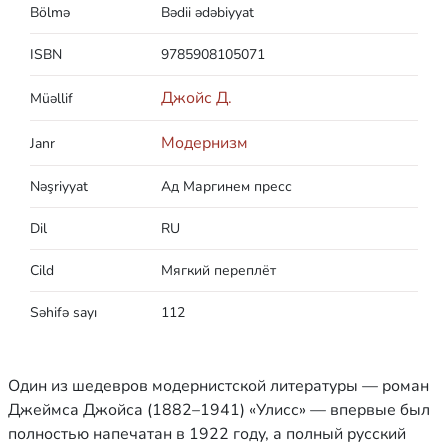
Bölmə
Bədii ədəbiyyat
ISBN
9785908105071
Джойс Д.
Müəllif
Модернизм
Janr
Nəşriyyat
Ад Маргинем пресс
Dil
RU
Cild
Мягкий переплёт
Səhifə sayı
112
Один из шедевров модернистской литературы — роман
Джеймса Джойса (1882–1941) «Улисс» — впервые был
полностью напечатан в 1922 году, а полный русский