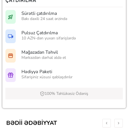
ÇATDIRILMA
Sürətli çatdırılma
Bakı daxili 24 saat ərzində
Pulsuz Çatdırılma
10 AZN-dən yuxarı sifarişlərdə
Mağazadan Təhvil
Mərkəzdən dərhal əldə et
Hədiyyə Paketi
Sifarişiniz xüsusi qablaşdırılır
100% Təhlükəsiz Ödəniş
BƏDII ƏDƏBIYYAT