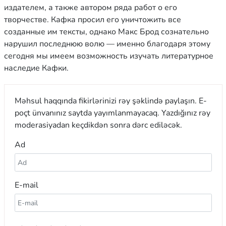
издателем, а также автором ряда работ о его
творчестве. Кафка просил его уничтожить все
созданные им тексты, однако Макс Брод сознательно
нарушил последнюю волю — именно благодаря этому
сегодня мы имеем возможность изучать литературное
наследие Кафки.
Məhsul haqqında fikirlərinizi rəy şəklində paylaşın. E-
poçt ünvanınız saytda yayımlanmayacaq. Yazdığınız rəy
moderasiyadan keçdikdən sonra dərc ediləcək.
Ad
E-mail