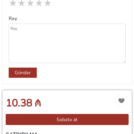
★
★
★
★
★
Rəy
Göndər
10.38 ₼
Səbətə at