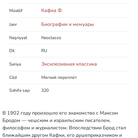
Кафка Ф.
Müəllif
Биографии и мемуары
Janr
Nəşriyyat
Neoclassic
Dil
RU
Эксклюзивная классика
Seriya
Cild
Мягкий переплёт
Səhifə sayı
320
В 1902 году произошло его знакомство с Максом
Бродом — чешским и израильским писателем,
философом и журналистом. Впоследствии Брод стал
ближайшим другом Кафки, его душеприказчиком и