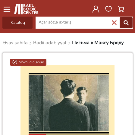
Kataloq
Əsas səhifə
Bədii ədəbiyyat
Письма к Максу Броду
Mövcud olanlar