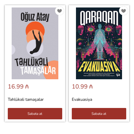
16.99 ₼
10.99 ₼
Təhlükəli tamaşalar
Evakuasiya
Səbətə at
Səbətə at