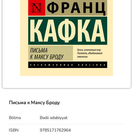
Письма к Максу Броду
Bölmə
Bədii ədəbiyyat
ISBN
9785171762964