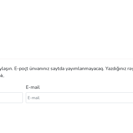
aylaşın. E-poçt ünvanınız saytda yayımlanmayacaq. Yazdığınız rə
k.
E-mail