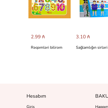
 ₼
2.99 ₼
3.10 ₼
 сказки со
Rəqəmləri bilirəm
Sağlamlığın sirləri
вета.
 Т. Вульфа
Hesabım
BAKU
Giriş
Haqqım