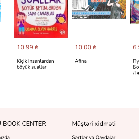
10.99 ₼
10.00 ₼
6.
Kiçik insanlardan
Afina
Пу
böyük suallar
Бо
Ля
 BOOK CENTER
Müştəri xidməti
ızda
Şərtlər və Qaydalar