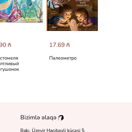
90 ₼
17.69 ₼
31.60 ₼
стомеля
Палеометро
Лучшие ска
лтливый
мира
гушонок
Bizimlə əlaqə
Bakı, Üzeyir Hacıbəyli küçəsi 5