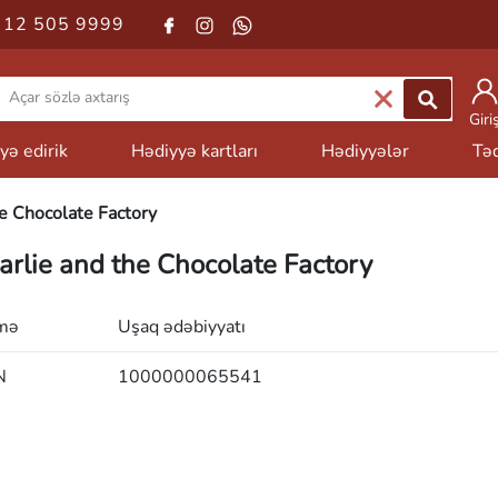
 12 505 9999
Giri
yə edirik
Hədiyyə kartları
Hədiyyələr
Təd
he Chocolate Factory
arlie and the Chocolate Factory
mə
Uşaq ədəbiyyatı
N
1000000065541