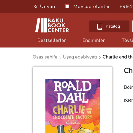
Ünvan
Mövcud olanlar
+994
Kataloq
Bestsellerlər
Endirimlər
Tövsi
Əsas səhifə
Uşaq ədəbiyyatı
Charlie and t
Ch
Böl
ISB