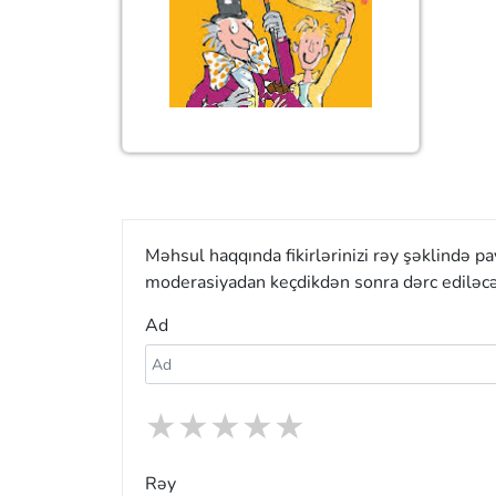
Məhsul haqqında fikirlərinizi rəy şəklində p
moderasiyadan keçdikdən sonra dərc ediləcə
Ad
★
★
★
★
★
Rəy