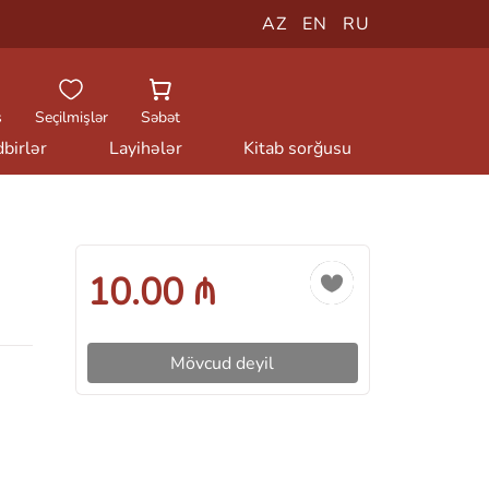
AZ
EN
RU
ş
Seçilmişlər
Səbət
birlər
Layihələr
Kitab sorğusu
10.00 ₼
Mövcud deyil