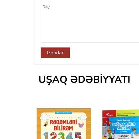
Göndər
UŞAQ ƏDƏBIYYATI