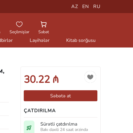
AZ
EN
RU
ş
Seçilmişlər
Səbət
birlər
Layihələr
Kitab sorğusu
м,
30.22 ₼
Səbətə at
ÇATDIRILMA
Sürətli çatdırılma
Bakı daxili 24 saat ərzində