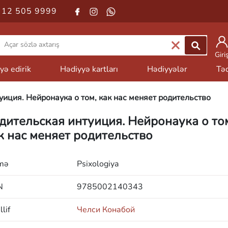
 12 505 9999
Giri
yə edirik
Hədiyyə kartları
Hədiyyələr
Təd
уиция. Нейронаука о том, как нас меняет родительство
дительская интуиция. Нейронаука о то
к нас меняет родительство
mə
Psixologiya
N
9785002140343
lif
Челси Конабой