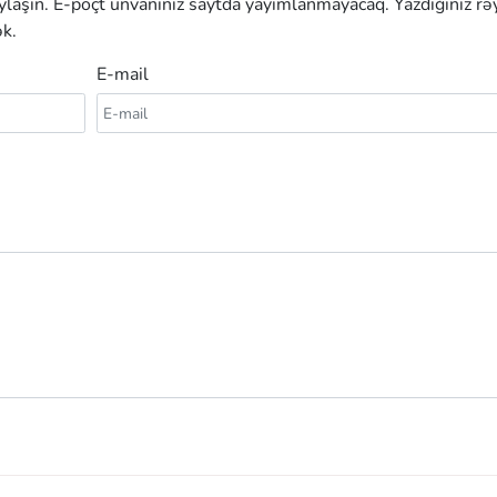
aylaşın. E-poçt ünvanınız saytda yayımlanmayacaq. Yazdığınız rə
k.
E-mail