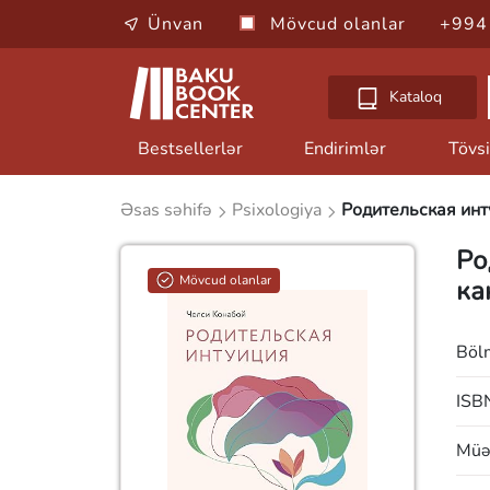
Ünvan
Mövcud olanlar
+994
Kataloq
Bestsellerlər
Endirimlər
Tövsi
Əsas səhifə
Psixologiya
Родительская инт
Ро
Mövcud olanlar
ка
Böl
ISB
Müəl