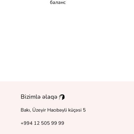
баланс
Расшифруй 
боль
Bizimlə əlaqə
Bakı, Üzeyir Hacıbəyli küçəsi 5
+994 12 505 99 99