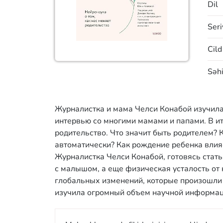
Dil
Seri
Cild
Səhi
Журналистка и мама Челси Конабой изучила
интервью со многими мамами и папами. В ит
родительство. Что значит быть родителем? К
автоматически? Как рождение ребенка влия
Журналистка Челси Конабой, готовясь стать 
с малышом, а еще физическая усталость от 
глобальных изменений, которые произошли с
изучила огромный объем научной информац