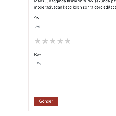
Məhsul haqqında fikirlərinizi rəy şəklində p
moderasiyadan keçdikdən sonra dərc ediləcə
Ad
★
★
★
★
★
Rəy
Göndər