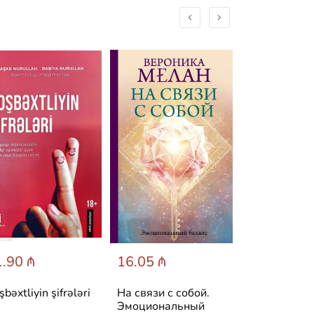
.90 ₼
16.05 ₼
25.60 ₼
şbəxtliyin şifrələri
На связи с собой.
Симптом и
Эмоциональный
психосомати