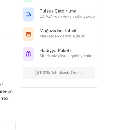
Pulsuz Çatdırılma
10 AZN-dən yuxarı sifarişlərdə
Mağazadan Təhvil
Mərkəzdən dərhal əldə et
Hədiyyə Paketi
Sifarişiniz xüsusi qablaşdırılır
100% Təhlükəsiz Ödəniş
и?
бщения
 тех