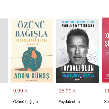
9.99 ₼
15.90 ₼
11
Özünü bağışla
Faydalı olun
Xo