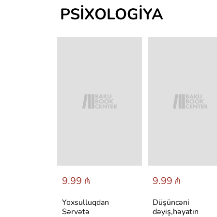
PSIXOLOGIYA
 ₼
9.99 ₼
9.99 ₼
авильно
Yoxsulluqdan
Düşüncəni
себя и быть
Sərvətə
dəyiş,həyatın