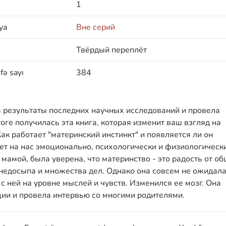
1
ya
Вне серий
Твёрдый переплёт
fə sayı
384
 результаты последних научных исследований и провела
оге получилась эта книга, которая изменит ваш взгляд на
ак работает "материнский инстинкт" и появляется ли он
ет на нас эмоционально, психологически и физиологическ
мамой, была уверена, что материнство - это радость от о
недосыпа и множества дел. Однако она совсем не ожидала
 ней на уровне мыслей и чувств. Изменился ее мозг. Она
ии и провела интервью со многими родителями.