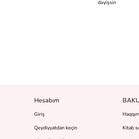
ым в любой
dəyişsin
и:
тмы
ансформаци
Hesabım
BAKU
Giriş
Haqqım
Qeydiyyatdan keçin
Kitab s