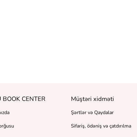
 BOOK CENTER
Müştəri xidməti
ızda
Şərtlər və Qaydalar
orğusu
Sifariş, ödəniş və çatdırılma