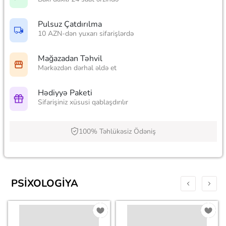
Pulsuz Çatdırılma
10 AZN-dən yuxarı sifarişlərdə
Mağazadan Təhvil
Mərkəzdən dərhal əldə et
Hədiyyə Paketi
Sifarişiniz xüsusi qablaşdırılır
100% Təhlükəsiz Ödəniş
PSIXOLOGIYA