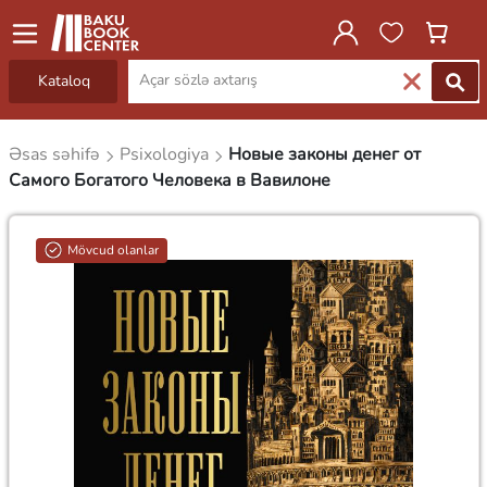
Kataloq
Əsas səhifə
Psixologiya
Новые законы денег от
Самого Богатого Человека в Вавилоне
Mövcud olanlar