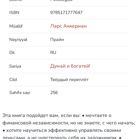
ISBN
9785171777647
Ларс Аккерман
Müəllif
Nəşriyyat
Прайм
Dil
RU
Думай и богатей!
Seriya
Cild
Твёрдый переплёт
Səhifə sayı
256
Эта книга подойдет вам, если вы: • мечтаете о
финансовой независимости, но не знаете, с чего начать;
• хотите научиться эффективно управлять своими
деньгами, а не чувствовать себя их заложником; •