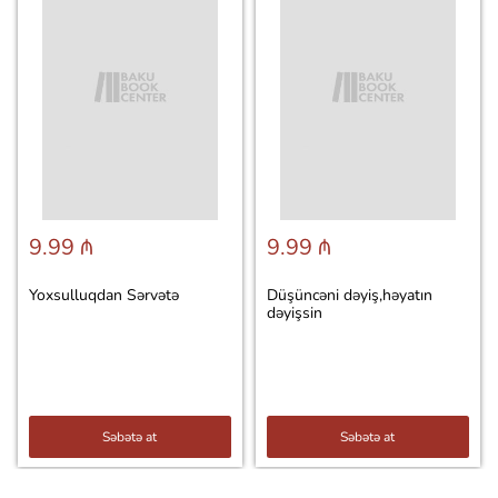
9.99 ₼
9.99 ₼
Yoxsulluqdan Sərvətə
Düşüncəni dəyiş,həyatın
dəyişsin
Səbətə at
Səbətə at