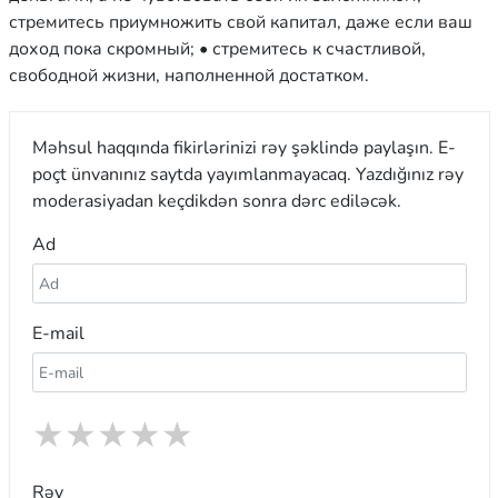
стремитесь приумножить свой капитал, даже если ваш
доход пока скромный; • стремитесь к счастливой,
свободной жизни, наполненной достатком.
Məhsul haqqında fikirlərinizi rəy şəklində paylaşın. E-
poçt ünvanınız saytda yayımlanmayacaq. Yazdığınız rəy
moderasiyadan keçdikdən sonra dərc ediləcək.
Ad
E-mail
★
★
★
★
★
Rəy