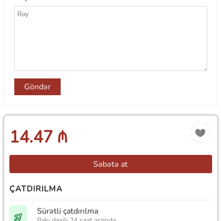
Göndər
14.47 ₼
Səbətə at
ÇATDIRILMA
Sürətli çatdırılma
Bakı daxili 24 saat ərzində