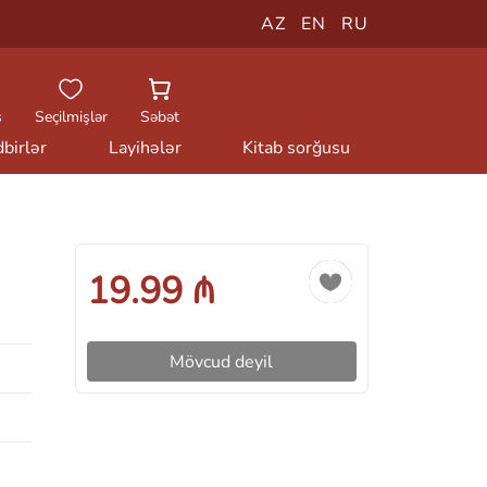
AZ
EN
RU
ş
Seçilmişlər
Səbət
birlər
Layihələr
Kitab sorğusu
19.99 ₼
Mövcud deyil