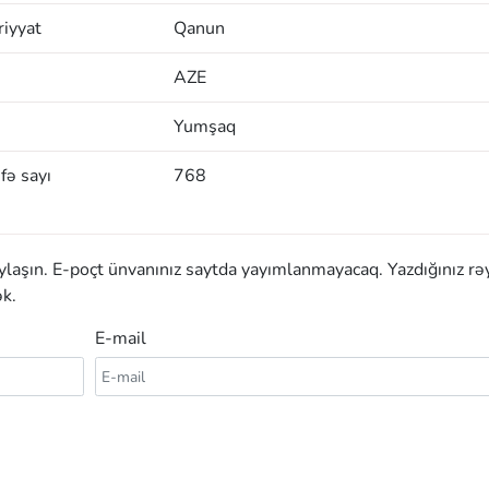
iyyat
Qanun
AZE
Yumşaq
fə sayı
768
aylaşın. E-poçt ünvanınız saytda yayımlanmayacaq. Yazdığınız rə
k.
E-mail