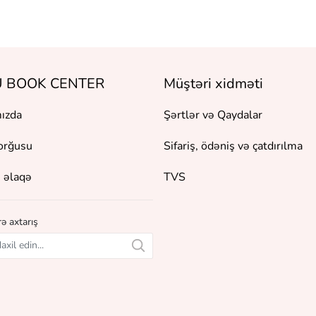
 BOOK CENTER
Müştəri xidməti
ızda
Şərtlər və Qaydalar
orğusu
Sifariş, ödəniş və çatdırılma
 əlaqə
TVS
ə axtarış