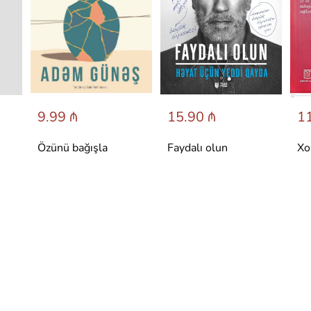
9.99 ₼
15.90 ₼
11
Özünü bağışla
Faydalı olun
Xo