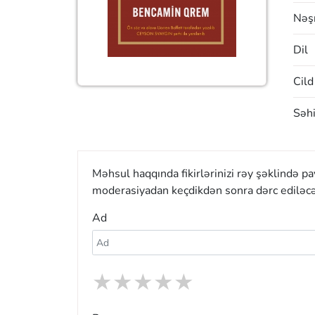
Nəşr
Dil
Cild
Səhi
Məhsul haqqında fikirlərinizi rəy şəklində p
moderasiyadan keçdikdən sonra dərc ediləcə
Ad
★
★
★
★
★