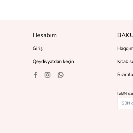
Hesabım
BAKU
Giriş
Haqqım
Qeydiyyatdan keçin
Kitab s
Bizimlə
İSBN üzr