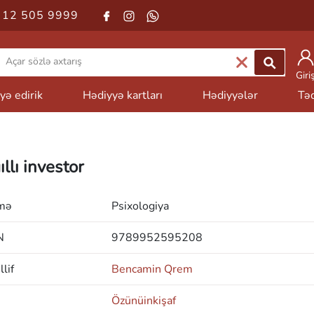
 12 505 9999
Giri
yə edirik
Hədiyyə kartları
Hədiyyələr
Təd
llı investor
mə
Psixologiya
N
9789952595208
lif
Bencamin Qrem
Özünüinkişaf