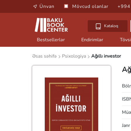
Ünvan
Mövcud olanlar
+994
Kataloq
Bestsellerlər
Endirimlər
Tövsi
Əsas səhifə
Psixologiya
Ağıllı investor
Ağı
Böl
ISB
Müəl
Janr