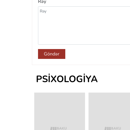
Rəy
Göndər
PSIXOLOGIYA