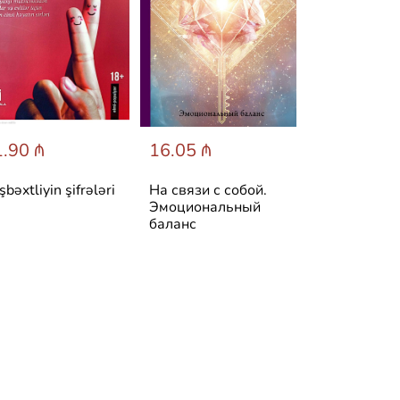
.90 ₼
16.05 ₼
25.60 ₼
şbəxtliyin şifrələri
На связи с собой.
Симптом и
Эмоциональный
психосомати
баланс
Расшифруй 
боль