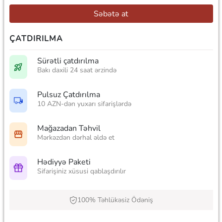
Səbətə at
ÇATDIRILMA
Sürətli çatdırılma
Bakı daxili 24 saat ərzində
Pulsuz Çatdırılma
10 AZN-dən yuxarı sifarişlərdə
Mağazadan Təhvil
Mərkəzdən dərhal əldə et
Hədiyyə Paketi
Sifarişiniz xüsusi qablaşdırılır
100% Təhlükəsiz Ödəniş