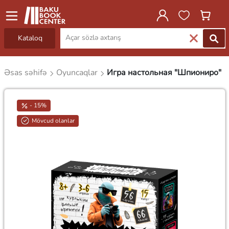
Kataloq
Əsas səhifə
Oyuncaqlar
Игра настольная "Шпиониро"
- 15%
Mövcud olanlar