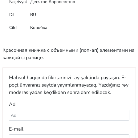
Nəşriyyat
Десятое Королевство
Dil
RU
Cild
Коробка
Красочная книжка с объемными (поп-ап) элементами на
каждой странице.
Məhsul haqqında fikirlərinizi rəy şəklində paylaşın. E-
poçt ünvanınız saytda yayımlanmayacaq. Yazdığınız rəy
moderasiyadan keçdikdən sonra dərc ediləcək.
Ad
E-mail