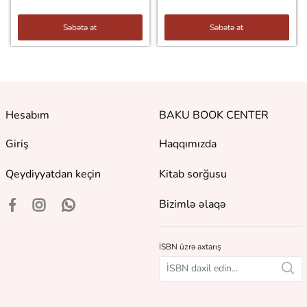
Səbətə at
Səbətə at
Hesabım
BAKU BOOK CENTER
Giriş
Haqqımızda
Qeydiyyatdan keçin
Kitab sorğusu
Bizimlə əlaqə
İSBN üzrə axtarış