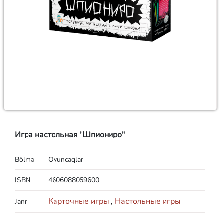
Игра настольная "Шпиониро"
Bölmə
Oyuncaqlar
ISBN
4606088059600
Карточные игры
,
Настольные игры
Janr