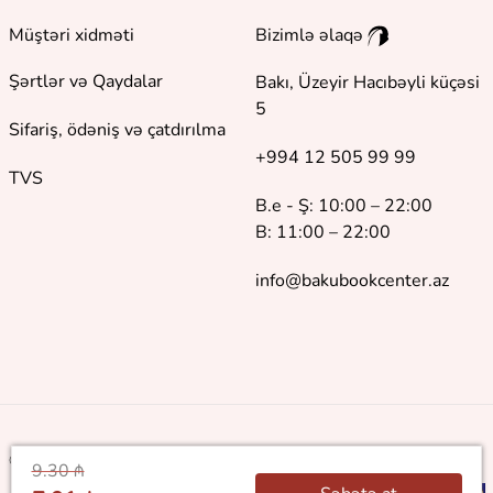
Müştəri xidməti
Bizimlə əlaqə
Şərtlər və Qaydalar
Bakı, Üzeyir Hacıbəyli küçəsi
5
Sifariş, ödəniş və çatdırılma
+994 12 505 99 99
TVS
B.e - Ş: 10:00 – 22:00
B: 11:00 – 22:00
info@bakubookcenter.az
©
2018 - 2026 Baku Book Center. Bütün hüquqlar qorunur
9.30 ₼