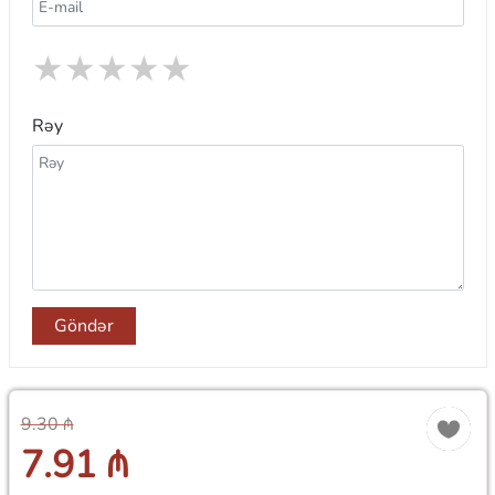
★
★
★
★
★
Rəy
Göndər
9.30 ₼
7.91 ₼