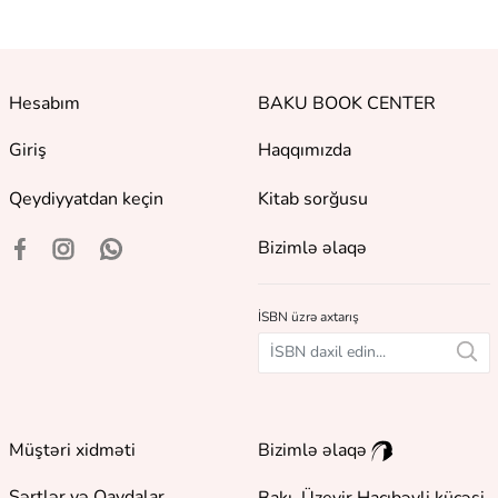
Hesabım
BAKU BOOK CENTER
Giriş
Haqqımızda
Qeydiyyatdan keçin
Kitab sorğusu
Bizimlə əlaqə
İSBN üzrə axtarış
Müştəri xidməti
Bizimlə əlaqə
Şərtlər və Qaydalar
Bakı, Üzeyir Hacıbəyli küçəsi