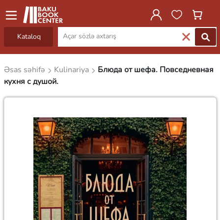
Kataloq
Əsas səhifə
Kulinariya
Блюда от шефа. Повседневная
кухня с душой.