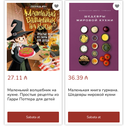
27.11 ₼
36.39 ₼
Маленький волшебник на
Маленькая книга гурмана.
кухне. Простые рецепты из
Шедевры мировой кухни
Гарри Поттера для детей
Səbətə at
Səbətə at