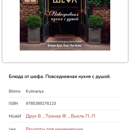
Блюда от шефа. Повседневная кухня с душой.
Bölmə
Kulinariya
ISBN
9785389276123
Друэ В.
,
Туанар Ф.
,
Вьель П.-Л
Müəllif
Рецепты для начинающих
Janr