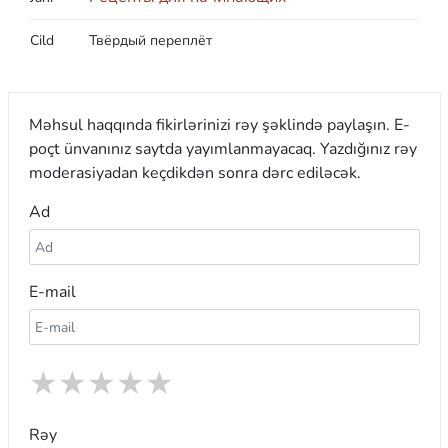
Cild
Твёрдый переплёт
Məhsul haqqında fikirlərinizi rəy şəklində paylaşın. E-
poçt ünvanınız saytda yayımlanmayacaq. Yazdığınız rəy
moderasiyadan keçdikdən sonra dərc ediləcək.
Ad
E-mail
★
★
★
★
★
Rəy