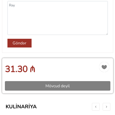
Göndər
31.30 ₼
Mövcud deyil
KULINARIYA