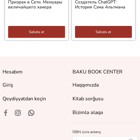
Призрак в Сети. Мемуары
Создатель ChatGPT:
величайшего хакера
История Сэма Альтмана
Səbətə at
Səbətə at
Hesabım
BAKU BOOK CENTER
Giriş
Haqqımızda
Qeydiyyatdan keçin
Kitab sorğusu
Bizimlə əlaqə
İSBN üzrə axtarış