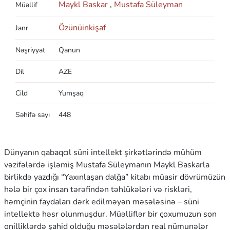
Maykl Baskar
,
Mustafa Süleyman
Müəllif
Özünüinkişaf
Janr
Nəşriyyat
Qanun
Dil
AZE
Cild
Yumşaq
Səhifə sayı
448
Dünyanın qabaqcıl süni intellekt şirkətlərində mühüm
vəzifələrdə işləmiş Mustafa Süleymanın Maykl Baskarla
birlikdə yazdığı “Yaxınlaşan dalğa” kitabı müasir dövrümüzün
hələ bir çox insan tərəfindən təhlükələri və riskləri,
həmçinin faydaları dərk edilməyən məsələsinə – süni
intellektə həsr olunmuşdur. Müəlliflər bir çoxumuzun son
onilliklərdə şahid olduğu məsələlərdən real nümunələr