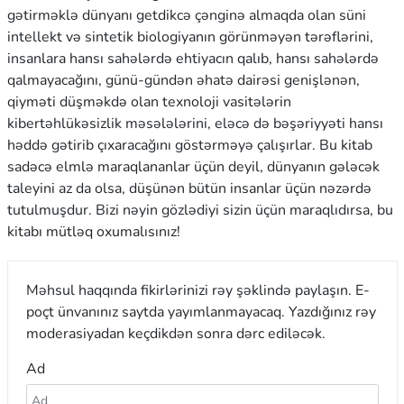
gətirməklə dünyanı getdikcə çənginə almaqda olan süni
intellekt və sintetik biologiyanın görünməyən tərəflərini,
insanlara hansı sahələrdə ehtiyacın qalıb, hansı sahələrdə
qalmayacağını, günü-gündən əhatə dairəsi genişlənən,
qiyməti düşməkdə olan texnoloji vasitələrin
kibertəhlükəsizlik məsələlərini, eləcə də bəşəriyyəti hansı
həddə gətirib çıxaracağını göstərməyə çalışırlar. Bu kitab
sadəcə elmlə maraqlananlar üçün deyil, dünyanın gələcək
taleyini az da olsa, düşünən bütün insanlar üçün nəzərdə
tutulmuşdur. Bizi nəyin gözlədiyi sizin üçün maraqlıdırsa, bu
kitabı mütləq oxumalısınız!
Məhsul haqqında fikirlərinizi rəy şəklində paylaşın. E-
poçt ünvanınız saytda yayımlanmayacaq. Yazdığınız rəy
moderasiyadan keçdikdən sonra dərc ediləcək.
Ad