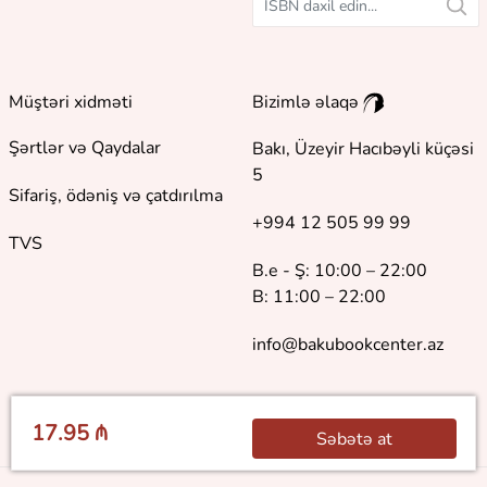
Müştəri xidməti
Bizimlə əlaqə
Şərtlər və Qaydalar
Bakı, Üzeyir Hacıbəyli küçəsi
5
Sifariş, ödəniş və çatdırılma
+994 12 505 99 99
TVS
B.e - Ş: 10:00 – 22:00
B: 11:00 – 22:00
info@bakubookcenter.az
17.95 ₼
Səbətə at