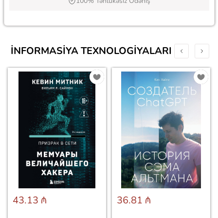
100% Təhlükəsiz Ödəniş
İNFORMASIYA TEXNOLOGIYALARI
43.13 ₼
36.81 ₼