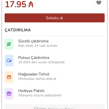
17.95 ₼
Səbətə at
ÇATDIRILMA
Sürətli çatdırılma
Bakı daxili 24 saat ərzində
Pulsuz Çatdırılma
10 AZN-dən yuxarı sifarişlərdə
Mağazadan Təhvil
Mərkəzdən dərhal əldə et
Hədiyyə Paketi
Sifarişiniz xüsusi qablaşdırılır