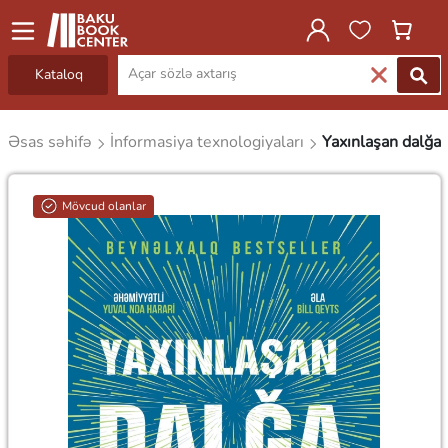
Kataloq
Əsas səhifə
İnformasiya texnologiyaları
Yaxınlaşan dalğa
Mövcud olanlar