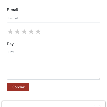
E-mail
★
★
★
★
★
Rəy
Göndər