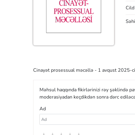
Cild
Səhi
Cinayət prosessual məcəllə - 1 avqust 2025-ci i
Məhsul haqqında fikirlərinizi rəy şəklində p
moderasiyadan keçdikdən sonra dərc ediləcə
Ad