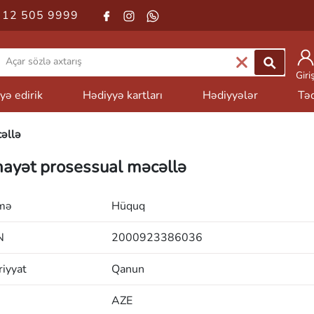
 12 505 9999
Giri
yə edirik
Hədiyyə kartları
Hədiyyələr
Təd
əllə
nayət prosessual məcəllə
mə
Hüquq
N
2000923386036
iyyat
Qanun
AZE