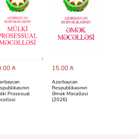
.00 ₼
15.00 ₼
30.00 ₼
ərbaycan
Azərbaycan
Cinayət tərki
spublikasının
Respublikasının
lki Prosesual
Əmək Məcəlləsi
cəlləsi
(2026)