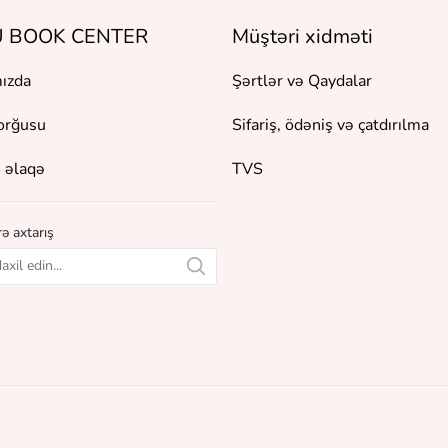
 BOOK CENTER
Müştəri xidməti
ızda
Şərtlər və Qaydalar
orğusu
Sifariş, ödəniş və çatdırılma
 əlaqə
TVS
ə axtarış