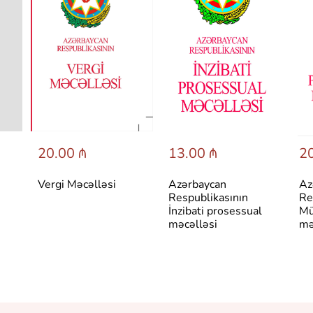
20.00 ₼
13.00 ₼
20
Vergi Məcəlləsi
Azərbaycan
Az
Respublikasının
Re
İnzibati prosessual
Mü
məcəlləsi
mə