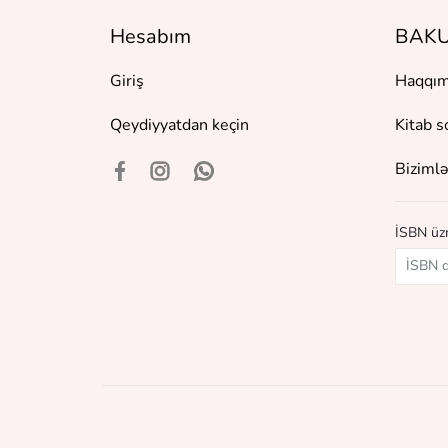
Hesabım
BAKU
Giriş
Haqqım
Qeydiyyatdan keçin
Kitab s
Bizimlə
İSBN üzr