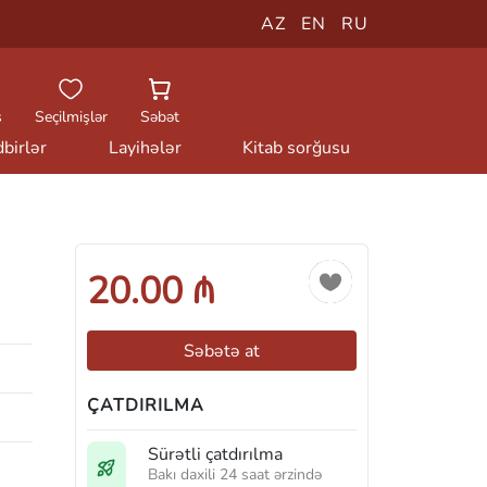
AZ
EN
RU
ş
Seçilmişlər
Səbət
birlər
Layihələr
Kitab sorğusu
20.00 ₼
Səbətə at
ÇATDIRILMA
Sürətli çatdırılma
Bakı daxili 24 saat ərzində