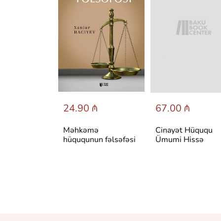
 ₼
24.90 ₼
67.00 ₼
 Hüququ
Məhkəmə
Cinayət Hüququ
hüququnun fəlsəfəsi
Ümumi Hissə