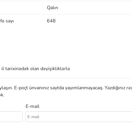
Qalın
fə sayı
648
l tarixinədək olan dəyişikliklərlə
aylaşın. E-poçt ünvanınız saytda yayımlanmayacaq. Yazdığınız rə
k.
E-mail