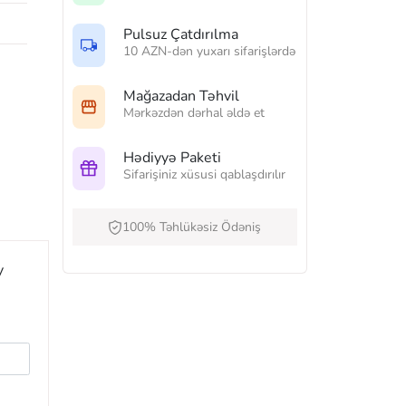
Pulsuz Çatdırılma
10 AZN-dən yuxarı sifarişlərdə
Mağazadan Təhvil
Mərkəzdən dərhal əldə et
Hədiyyə Paketi
Sifarişiniz xüsusi qablaşdırılır
100% Təhlükəsiz Ödəniş
y