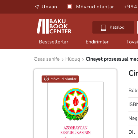
Ünvan
Mövcud olanlar
+994
Kataloq
Bestsellerlər
Endirimlər
Tövsi
Əsas səhifə
Hüquq
Cinayət prosessual məc
Ci
Mövcud olanlar
Böl
ISB
Nəşr
Dil