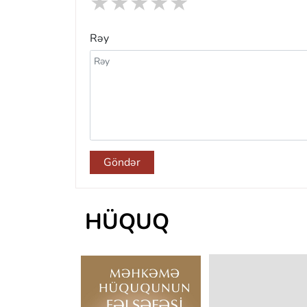
★
★
★
★
★
Rəy
Göndər
HÜQUQ