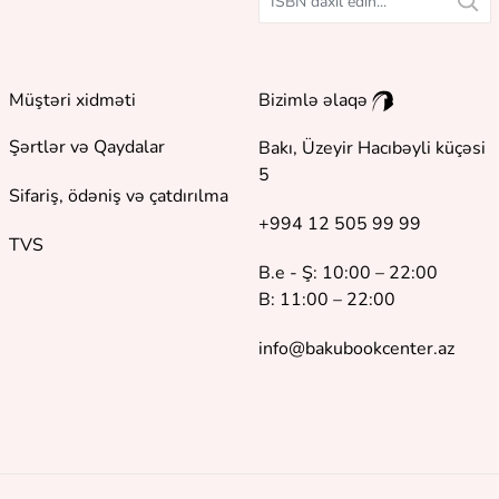
Müştəri xidməti
Bizimlə əlaqə
Şərtlər və Qaydalar
Bakı, Üzeyir Hacıbəyli küçəsi
5
Sifariş, ödəniş və çatdırılma
+994 12 505 99 99
TVS
B.e - Ş: 10:00 – 22:00
B: 11:00 – 22:00
info@bakubookcenter.az