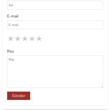
E-mail
★
★
★
★
★
Rəy
Göndər