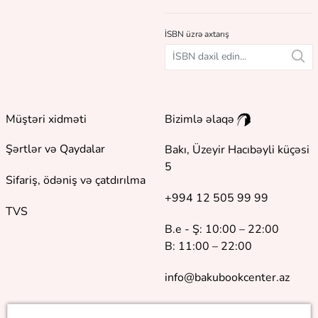
İSBN üzrə axtarış
Müştəri xidməti
Bizimlə əlaqə
Şərtlər və Qaydalar
Bakı, Üzeyir Hacıbəyli küçəsi
5
Sifariş, ödəniş və çatdırılma
+994 12 505 99 99
TVS
B.e - Ş: 10:00 – 22:00
B: 11:00 – 22:00
info@bakubookcenter.az