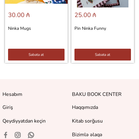
30.00 ₼
25.00 ₼
Ninka Mugs
Pin Ninka Funny
Səbətə at
Səbətə at
Hesabım
BAKU BOOK CENTER
Giriş
Haqqımızda
Qeydiyyatdan keçin
Kitab sorğusu
Bizimlə əlaqə