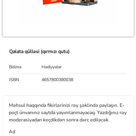
Qalata qülləsi (qırmızı qutu)
Bölmə
Hədiyyələr
ISBN
4657800380038
Məhsul haqqında fikirlərinizi rəy şəklində paylaşın. E-
poçt ünvanınız saytda yayımlanmayacaq. Yazdığınız rəy
moderasiyadan keçdikdən sonra dərc ediləcək.
Ad