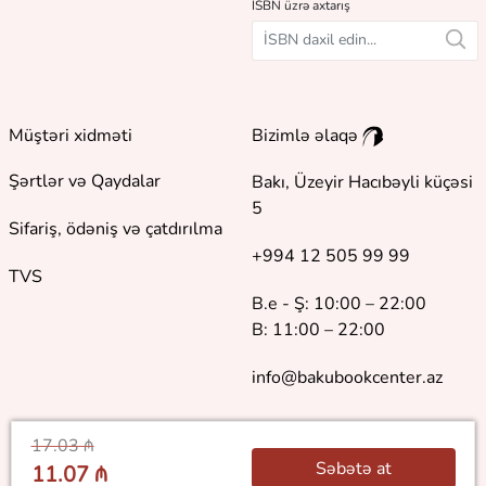
İSBN üzrə axtarış
Müştəri xidməti
Bizimlə əlaqə
Şərtlər və Qaydalar
Bakı, Üzeyir Hacıbəyli küçəsi
5
Sifariş, ödəniş və çatdırılma
+994 12 505 99 99
TVS
B.e - Ş: 10:00 – 22:00
B: 11:00 – 22:00
info@bakubookcenter.az
17.03 ₼
Səbətə at
11.07 ₼