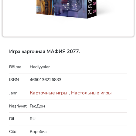
Игра карточная МАФИЯ 2077.
Bölmə
Hədiyyələr
ISBN
4660136226833
Карточные игры
,
Настольные игры
Janr
Nəşriyyat
ГеоДом
Dil
RU
Cild
Коробка