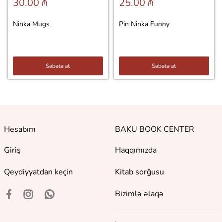
30.00 ₼
25.00 ₼
Ninka Mugs
Pin Ninka Funny
Səbətə at
Səbətə at
Hesabım
BAKU BOOK CENTER
Giriş
Haqqımızda
Qeydiyyatdan keçin
Kitab sorğusu
Bizimlə əlaqə