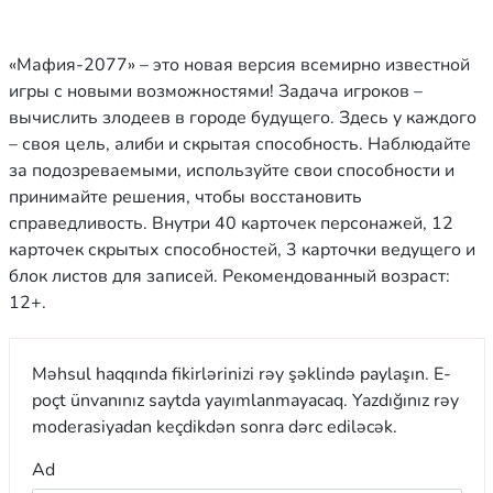
«Мафия-2077» – это новая версия всемирно известной
игры с новыми возможностями! Задача игроков –
вычислить злодеев в городе будущего. Здесь у каждого
– своя цель, алиби и скрытая способность. Наблюдайте
за подозреваемыми, используйте свои способности и
принимайте решения, чтобы восстановить
справедливость. Внутри 40 карточек персонажей, 12
карточек скрытых способностей, 3 карточки ведущего и
блок листов для записей. Рекомендованный возраст:
12+.
Məhsul haqqında fikirlərinizi rəy şəklində paylaşın. E-
poçt ünvanınız saytda yayımlanmayacaq. Yazdığınız rəy
moderasiyadan keçdikdən sonra dərc ediləcək.
Ad