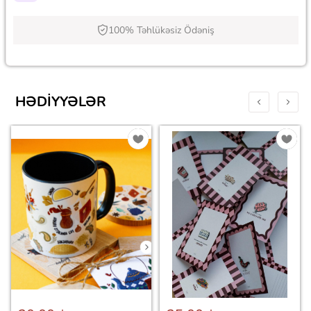
100% Təhlükəsiz Ödəniş
HƏDIYYƏLƏR