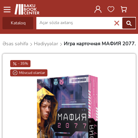
Kataloq
Əsas səhifə
Hədiyyələr
Игра карточная МАФИЯ 2077.
- 35%
Mövcud olanlar