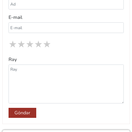
E-mail
★
★
★
★
★
Rəy
Göndər