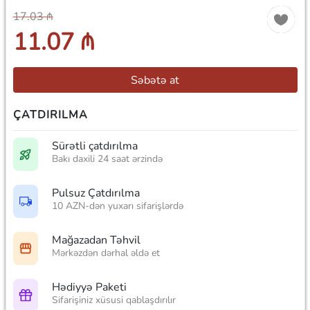
17.03 ₼
11.07 ₼
Səbətə at
ÇATDIRILMA
Sürətli çatdırılma
Bakı daxili 24 saat ərzində
Pulsuz Çatdırılma
10 AZN-dən yuxarı sifarişlərdə
Mağazadan Təhvil
Mərkəzdən dərhal əldə et
Hədiyyə Paketi
Sifarişiniz xüsusi qablaşdırılır