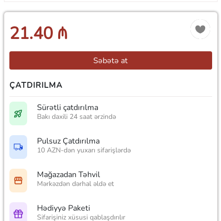
21.40 ₼
Səbətə at
ÇATDIRILMA
Sürətli çatdırılma
Bakı daxili 24 saat ərzində
Pulsuz Çatdırılma
10 AZN-dən yuxarı sifarişlərdə
Mağazadan Təhvil
Mərkəzdən dərhal əldə et
Hədiyyə Paketi
Sifarişiniz xüsusi qablaşdırılır