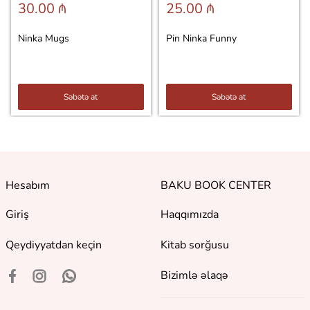
30.00 ₼
25.00 ₼
Ninka Mugs
Pin Ninka Funny
Səbətə at
Səbətə at
Hesabım
BAKU BOOK CENTER
Giriş
Haqqımızda
Qeydiyyatdan keçin
Kitab sorğusu
Bizimlə əlaqə