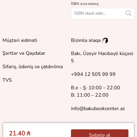
İSBN üzrə axtarış
Müştəri xidməti
Bizimlə əlaqə
Şərtlər və Qaydalar
Bakı, Üzeyir Hacıbəyli küçəsi
5
Sifariş, ödəniş və çatdırılma
+994 12 505 99 99
TVS
B.e - Ş: 10:00 – 22:00
B: 11:00 – 22:00
info@bakubookcenter.az
21.40 ₼
Səbətə at