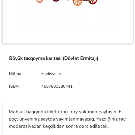
Böyük tacqoyma karitası (Dövlət Ermitajı)
Bölmə
Hədiyyələr
ISBN
4657800380441
Məhsul haqqında fikirlərinizi rəy şəklində paylaşın. E-
poçt ünvanınız saytda yayımlanmayacaq. Yazdığınız rəy
moderasiyadan keçdikdən sonra dərc ediləcək.