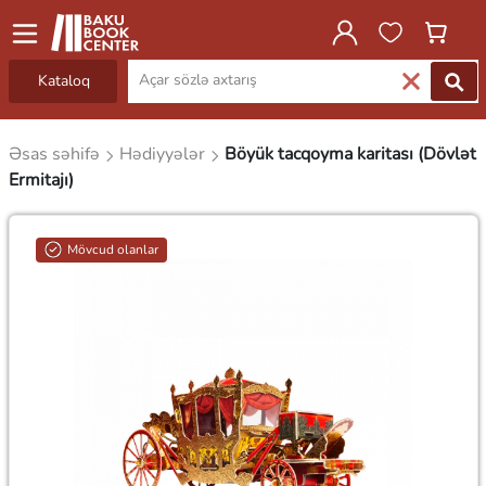
Kataloq
Əsas səhifə
Hədiyyələr
Böyük tacqoyma karitası (Dövlət
Ermitajı)
Mövcud olanlar