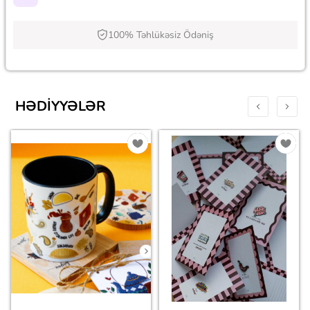
100% Təhlükəsiz Ödəniş
HƏDIYYƏLƏR