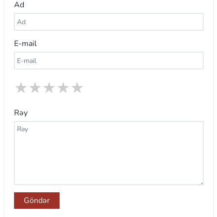
Ad
E-mail
★
★
★
★
★
Rəy
Göndər