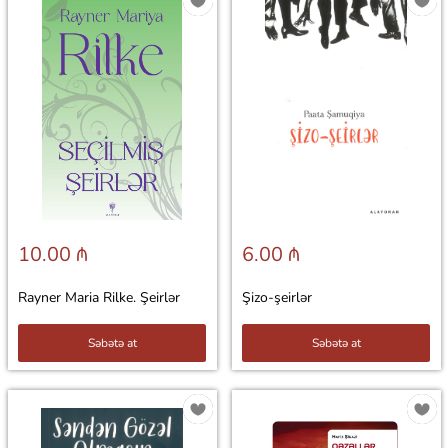
10.00 ₼
6.00 ₼
Rayner Maria Rilke. Şeirlər
Şizo-şeirlər
Səbətə at
Səbətə at