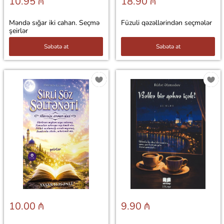
10.95 ₼
18.90 ₼
Məndə sığar iki cahan. Seçmə
Füzuli qəzəllərindən seçmələr
şeirlər
Səbətə at
Səbətə at
10.00 ₼
9.90 ₼