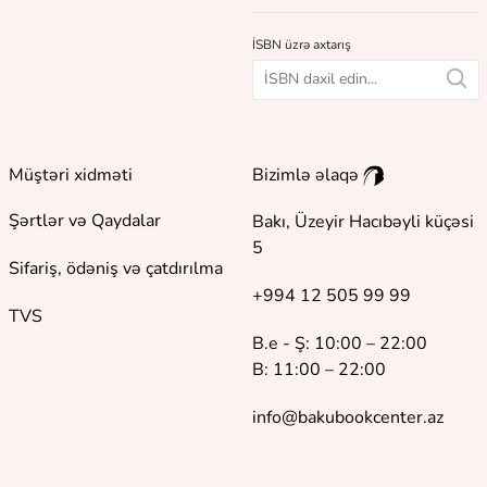
İSBN üzrə axtarış
Müştəri xidməti
Bizimlə əlaqə
Şərtlər və Qaydalar
Bakı, Üzeyir Hacıbəyli küçəsi
5
Sifariş, ödəniş və çatdırılma
+994 12 505 99 99
TVS
B.e - Ş: 10:00 – 22:00
B: 11:00 – 22:00
info@bakubookcenter.az