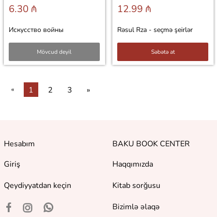
6.30 ₼
12.99 ₼
Искусство войны
Rəsul Rza - seçmə şeirlər
Mövcud deyil
Səbətə at
«
1
2
3
»
Hesabım
BAKU BOOK CENTER
Giriş
Haqqımızda
Qeydiyyatdan keçin
Kitab sorğusu
Bizimlə əlaqə