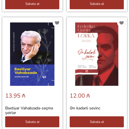
Səbətə at
Səbətə at
13.95 ₼
12.00 ₼
Bəxtiyar Vahabzadə-seçmə
Ən kədərli sevinc
şeirlər
Səbətə at
Səbətə at