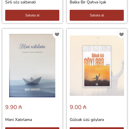
Sirli söz səltənəti
Bəlkə Bir Qəhvə Içək
Səbətə at
Səbətə at
9.90 ₼
9.00 ₼
Məni Xatırlama
Gülsək üzü göylərə