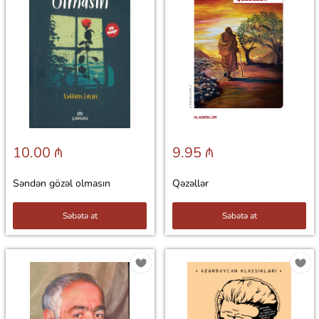
10.00 ₼
9.95 ₼
Səndən gözəl olmasın
Qəzəllər
Səbətə at
Səbətə at