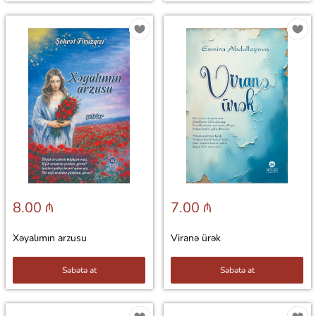
8.00 ₼
7.00 ₼
Xəyalımın arzusu
Viranə ürək
Səbətə at
Səbətə at