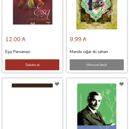
12.00 ₼
9.99 ₼
Eşq Pərvanəsi
Məndə sığar iki cahan
Səbətə at
Mövcud deyil