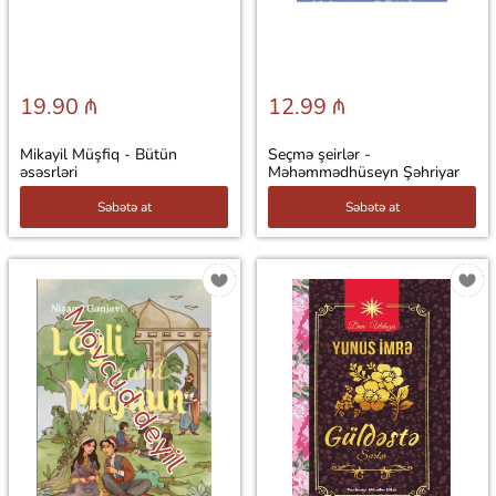
19.90 ₼
12.99 ₼
Mikayil Müşfiq - Bütün
Seçmə şeirlər -
əsəsrləri
Məhəmmədhüseyn Şəhriyar
Səbətə at
Səbətə at
Mövcud deyil