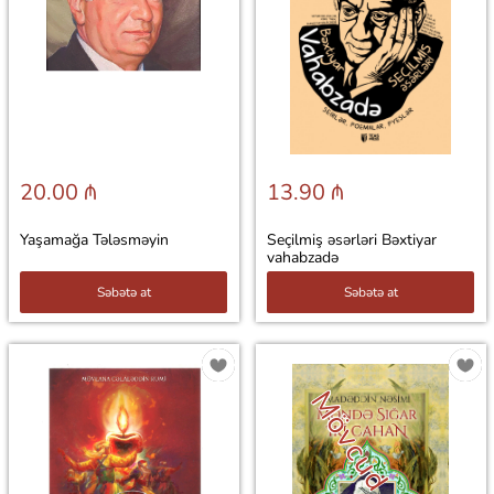
20.00 ₼
13.90 ₼
Yaşamağa Tələsməyin
Seçilmiş əsərləri Bəxtiyar
vahabzadə
Səbətə at
Səbətə at
Mövcud deyil