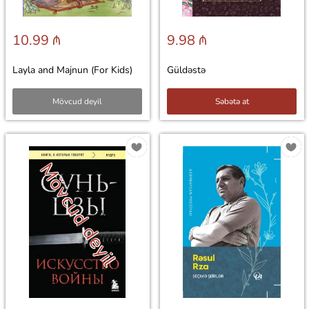
10.99 ₼
9.98 ₼
Layla and Majnun (For Kids)
Güldəstə
Mövcud deyil
Səbətə at
Mövcud deyil