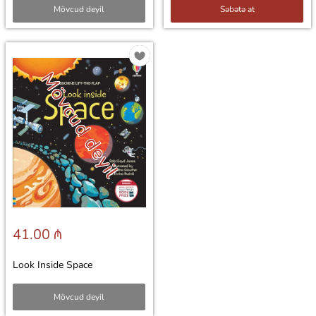
Mövcud deyil
Səbətə at
Mövcud deyil
41.00 ₼
Look Inside Space
Mövcud deyil