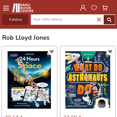
Kataloq
Rob Lloyd Jones
Mövcud deyil
Mövcud deyil