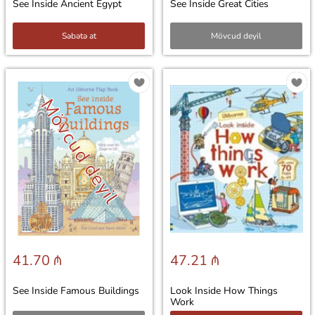
See Inside Ancient Egypt
See Inside Great Cities
Səbətə at
Mövcud deyil
Mövcud deyil
41.70 ₼
47.21 ₼
See Inside Famous Buildings
Look Inside How Things
Work