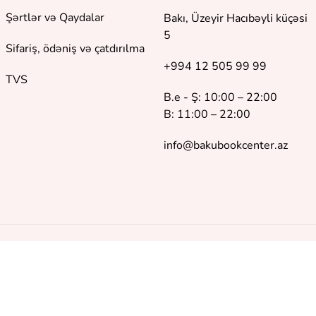
Şərtlər və Qaydalar
Bakı, Üzeyir Hacıbəyli küçəsi
5
Sifariş, ödəniş və çatdırılma
+994 12 505 99 99
TVS
B.e - Ş: 10:00 – 22:00
B: 11:00 – 22:00
info@bakubookcenter.az
©
2018 - 2026 Baku Book Center. Bütün hüquqlar qorunur