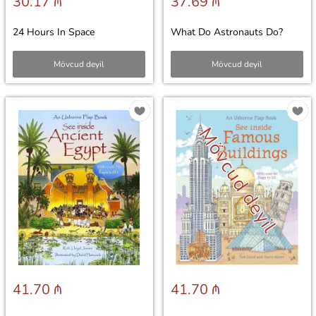
30.17 ₼
37.69 ₼
24 Hours In Space
What Do Astronauts Do?
Mövcud deyil
Mövcud deyil
Mövcud deyil
41.70 ₼
41.70 ₼