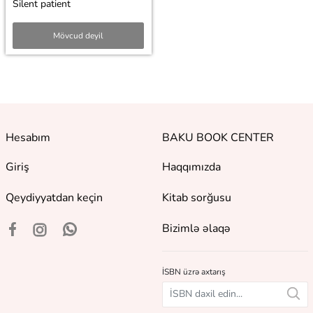
Silent patient
Mövcud deyil
Hesabım
BAKU BOOK CENTER
Giriş
Haqqımızda
Qeydiyyatdan keçin
Kitab sorğusu
Bizimlə əlaqə
İSBN üzrə axtarış