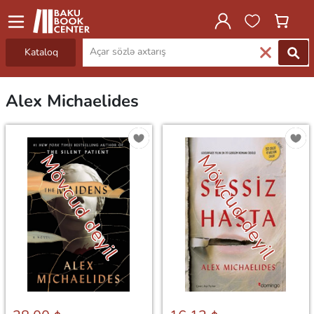
Kataloq
Alex Michaelides
Mövcud deyil
Mövcud deyil