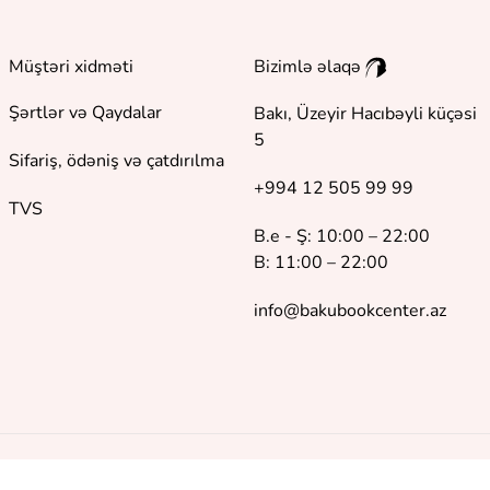
Müştəri xidməti
Bizimlə əlaqə
Şərtlər və Qaydalar
Bakı, Üzeyir Hacıbəyli küçəsi
5
Sifariş, ödəniş və çatdırılma
+994 12 505 99 99
TVS
B.e - Ş: 10:00 – 22:00
B: 11:00 – 22:00
info@bakubookcenter.az
©
2018 - 2026 Baku Book Center. Bütün hüquqlar qorunur