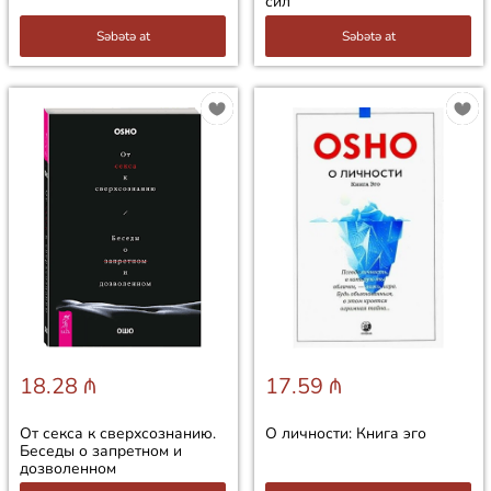
сил
Səbətə at
Səbətə at
18.28 ₼
17.59 ₼
От секса к сверхсознанию.
О личности: Книга эго
Беседы о запретном и
дозволенном