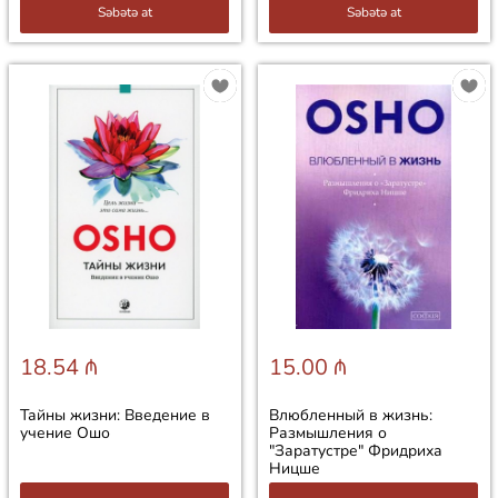
Səbətə at
Səbətə at
18.54 ₼
15.00 ₼
Тайны жизни: Введение в
Влюбленный в жизнь:
учение Ошо
Размышления о
"Заратустре" Фридриха
Ницше