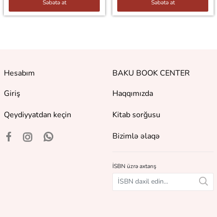
Səbətə at
Səbətə at
Hesabım
BAKU BOOK CENTER
Giriş
Haqqımızda
Qeydiyyatdan keçin
Kitab sorğusu
Bizimlə əlaqə
İSBN üzrə axtarış