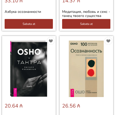
33.10 ₼
14.37 ₼
Азбука осознанности
Медитация, любовь и секс -
танец твоего существа
Səbətə at
Səbətə at
20.64 ₼
26.56 ₼