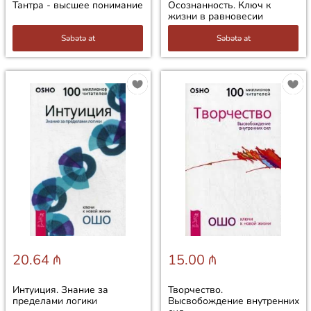
Тантра - высшее понимание
Осознанность. Ключ к
жизни в равновесии
Səbətə at
Səbətə at
20.64 ₼
15.00 ₼
Интуиция. Знание за
Творчество.
пределами логики
Высвобождение внутренних