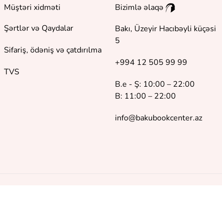
Müştəri xidməti
Bizimlə əlaqə
Şərtlər və Qaydalar
Bakı, Üzeyir Hacıbəyli küçəsi
5
Sifariş, ödəniş və çatdırılma
+994 12 505 99 99
TVS
B.e - Ş: 10:00 – 22:00
B: 11:00 – 22:00
info@bakubookcenter.az
©
2018 - 2026 Baku Book Center. Bütün hüquqlar qorunur