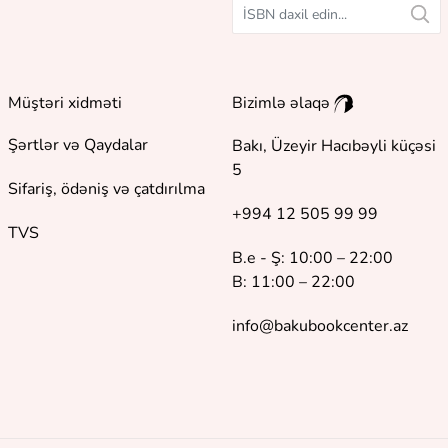
Müştəri xidməti
Bizimlə əlaqə
Şərtlər və Qaydalar
Bakı, Üzeyir Hacıbəyli küçəsi
5
Sifariş, ödəniş və çatdırılma
+994 12 505 99 99
TVS
B.e - Ş: 10:00 – 22:00
B: 11:00 – 22:00
info@bakubookcenter.az