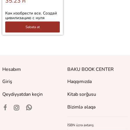
35.23 ₼
Как изобрести все. Создай
цивилизацию с нуля
Səbətə at
Hesabım
BAKU BOOK CENTER
Giriş
Haqqımızda
Qeydiyyatdan keçin
Kitab sorğusu
Bizimlə əlaqə
İSBN üzrə axtarış