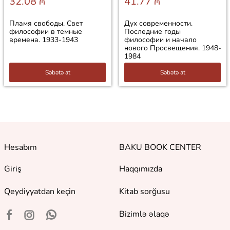
32.08 ₼
41.77 ₼
Пламя свободы. Свет
Дух современности.
философии в темные
Последние годы
времена. 1933-1943
философии и начало
нового Просвещения. 1948-
1984
Səbətə at
Səbətə at
Hesabım
BAKU BOOK CENTER
Giriş
Haqqımızda
Qeydiyyatdan keçin
Kitab sorğusu
Bizimlə əlaqə