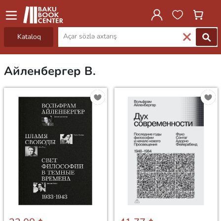
Kataloq
Айленбергер В.