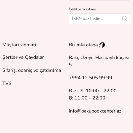
İSBN üzrə axtarış
Müştəri xidməti
Bizimlə əlaqə
Şərtlər və Qaydalar
Bakı, Üzeyir Hacıbəyli küçəsi
5
Sifariş, ödəniş və çatdırılma
+994 12 505 99 99
TVS
B.e - Ş: 10:00 – 22:00
B: 11:00 – 22:00
info@bakubookcenter.az