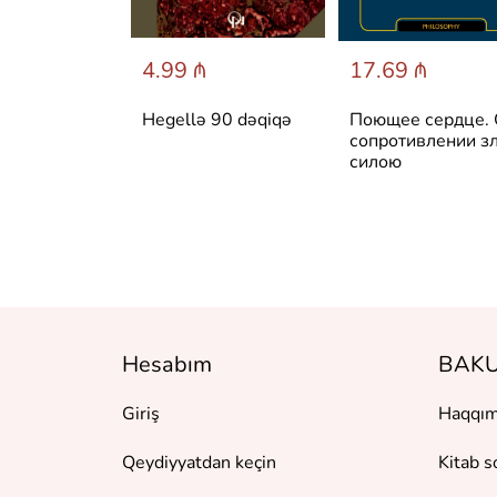
 ₼
4.99 ₼
17.69 ₼
 архитектура
Hegellə 90 dəqiqə
Поющее сердце.
сство
сопротивлении з
силою
Hesabım
BAKU
Giriş
Haqqım
Qeydiyyatdan keçin
Kitab s