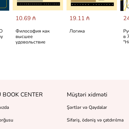
10.69 ₼
19.11 ₼
24
 О
Философия как
Логика
Ру
лу
высшее
в 
удовольствие
"Н
 BOOK CENTER
Müştəri xidməti
ızda
Şərtlər və Qaydalar
orğusu
Sifariş, ödəniş və çatdırılma