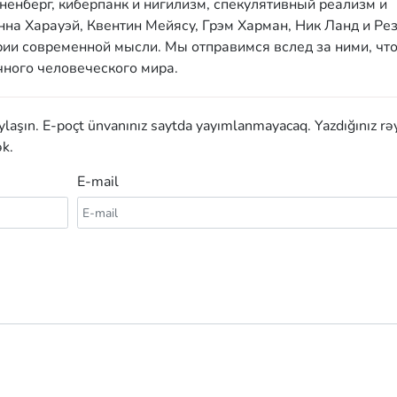
енберг, киберпанк и нигилизм, спекулятивный реализм и
на Харауэй, Квентин Мейясу, Грэм Харман, Ник Ланд и Ре
рии современной мысли. Мы отправимся вслед за ними, чт
чного человеческого мира.
aylaşın. E-poçt ünvanınız saytda yayımlanmayacaq. Yazdığınız rə
k.
E-mail