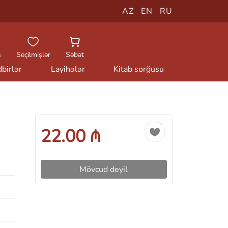
AZ
EN
RU
ş
Seçilmişlər
Səbət
birlər
Layihələr
Kitab sorğusu
22.00 ₼
Mövcud deyil