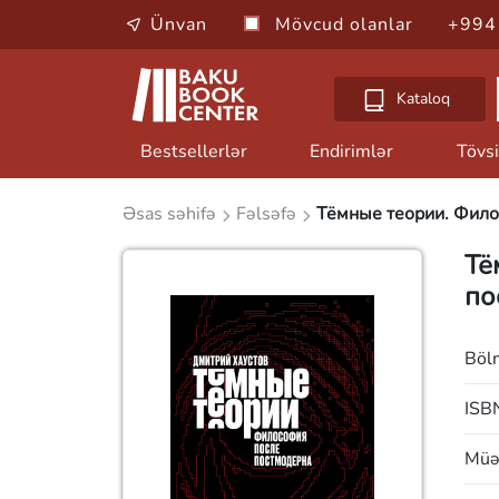
Ünvan
Mövcud olanlar
+994
Kataloq
Bestsellerlər
Endirimlər
Tövsi
Əsas səhifə
Fəlsəfə
Тёмные теории. Фило
Тё
по
Böl
ISB
Müəl