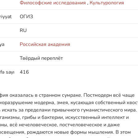
Философские исследования
,
Культурология
iyyat
ОГИЗ
RU
ya
Российская академия
Твёрдый переплёт
fə sayı
416
фия оказалась в странном сумраке. Постмодерн всё чаще
моразрушение модерна, змея, кусающая собственный хвост
 искать за пределами привычного гуманистического мира.
анизмы, грибы и бактерии, искусственный интеллект и
ины, всё нечеловеческое, постчеловеческое и даже
Просвещения, рождаются новые формы мышления. В этом