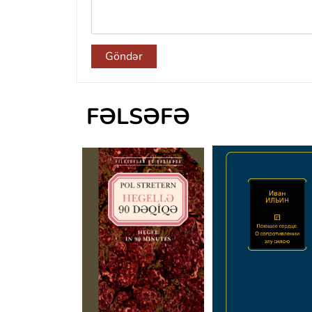
Göndər
FƏLSƏFƏ