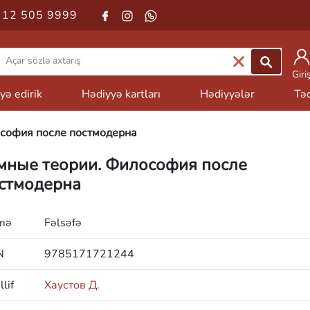
 12 505 9999
Giri
yə edirik
Hədiyyə kartları
Hədiyyələr
Təd
софия после постмодерна
мные теории. Философия после
стмодерна
mə
Fəlsəfə
N
9785171721244
lif
Хаустов Д.