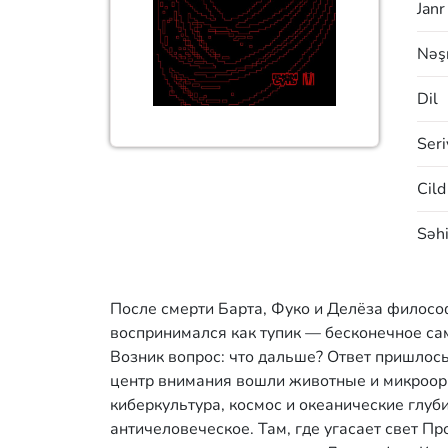
Janr
Nəşr
Dil
Seri
Cild
Səhi
После смерти Барта, Фуко и Делёза филосо
воспринимался как тупик — бесконечное са
Возник вопрос: что дальше? Ответ пришлось
центр внимания вошли животные и микроорг
киберкультура, космос и океанические глуб
античеловеческое. Там, где угасает свет 