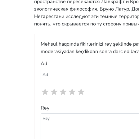
пространстве пересекаются Лавкрафт и Крон
экологическая философия. Бруно Латур, Дон
Негарестани исследуют эти тёмные террито
понять, что скрывается по ту сторону привы
Məhsul haqqında fikirlərinizi rəy şəklində p
moderasiyadan keçdikdən sonra dərc ediləcə
Ad
★
★
★
★
★
Rəy