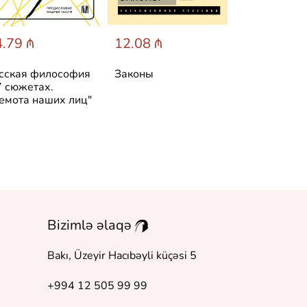
.79 ₼
12.08 ₼
8.46 ₼
сская философия
Законы
Апофеоз
7 сюжетах.
беспочвенн
емота наших лиц"
Bizimlə əlaqə
Bakı, Üzeyir Hacıbəyli küçəsi 5
+994 12 505 99 99