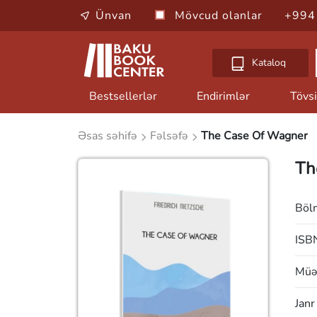
Ünvan
Mövcud olanlar
+994
Kataloq
Bestsellerlər
Endirimlər
Tövsi
Əsas səhifə
Fəlsəfə
The Case Of Wagner
Th
Böl
ISB
Müəl
Janr