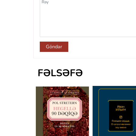
Göndər
FƏLSƏFƏ