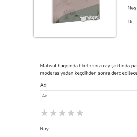
Nəşr
Dil
Məhsul haqqında fikirlərinizi rəy şəklində p
moderasiyadan keçdikdən sonra dərc ediləcə
Ad
★
★
★
★
★
Rəy