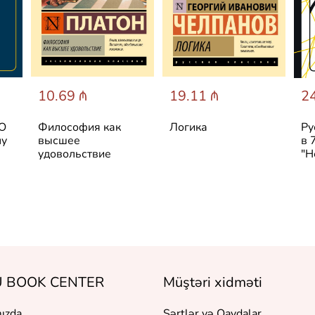
10.69 ₼
19.11 ₼
24
 О
Философия как
Логика
Ру
лу
высшее
в 
удовольствие
"Н
 BOOK CENTER
Müştəri xidməti
ızda
Şərtlər və Qaydalar