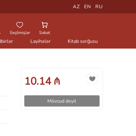
AZ
EN
RU
ş
Seçilmişlər
Səbət
birlər
Layihələr
Kitab sorğusu
10.14 ₼
Mövcud deyil