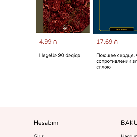
 ₼
4.99 ₼
17.69 ₼
 архитектура
Hegellə 90 dəqiqə
Поющее сердце.
сство
сопротивлении з
силою
Hesabım
BAKU
Giriş
Haqqım