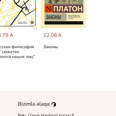
.79 ₼
12.08 ₼
8.46 ₼
сская философия
Законы
Апофеоз
7 сюжетах.
беспочвенн
емота наших лиц"
Bizimlə əlaqə
Bakı, Üzeyir Hacıbəyli küçəsi 5