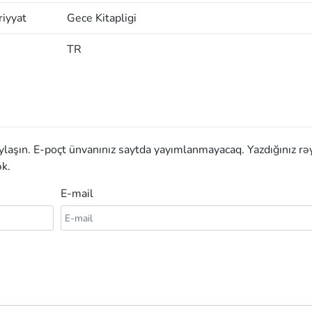
iyyat
Gece Kitapligi
TR
aylaşın. E-poçt ünvanınız saytda yayımlanmayacaq. Yazdığınız rə
k.
E-mail