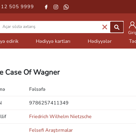
 12 505 9999
Giri
yə edirik
Hədiyyə kartları
Hədiyyələr
Təd
e Case Of Wagner
mə
Fəlsəfə
N
9786257411349
lif
Friedrich Wilhelm Nietzsche
Felsefi Araştırmalar