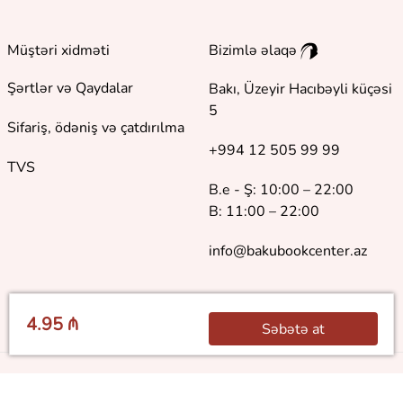
Müştəri xidməti
Bizimlə əlaqə
Şərtlər və Qaydalar
Bakı, Üzeyir Hacıbəyli küçəsi
5
Sifariş, ödəniş və çatdırılma
+994 12 505 99 99
TVS
B.e - Ş: 10:00 – 22:00
B: 11:00 – 22:00
info@bakubookcenter.az
4.95 ₼
Səbətə at
©
2018 - 2026 Baku Book Center. Bütün hüquqlar qorunur