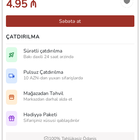
4.95 ₼
Səbətə at
ÇATDIRILMA
Sürətli çatdırılma
Bakı daxili 24 saat ərzində
Pulsuz Çatdırılma
10 AZN-dən yuxarı sifarişlərdə
Mağazadan Təhvil
Mərkəzdən dərhal əldə et
Hədiyyə Paketi
Sifarişiniz xüsusi qablaşdırılır
100% Təhlükəsiz Ödəniş