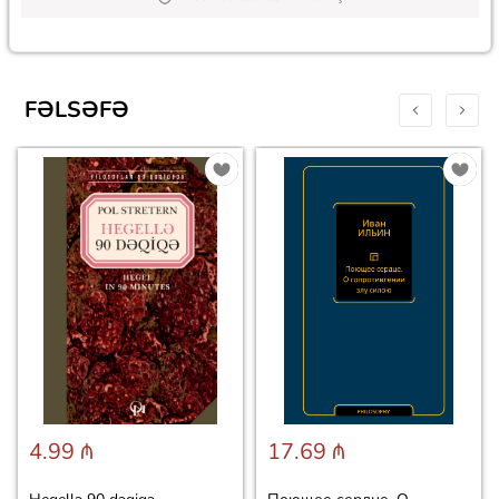
FƏLSƏFƏ
4.99 ₼
17.69 ₼