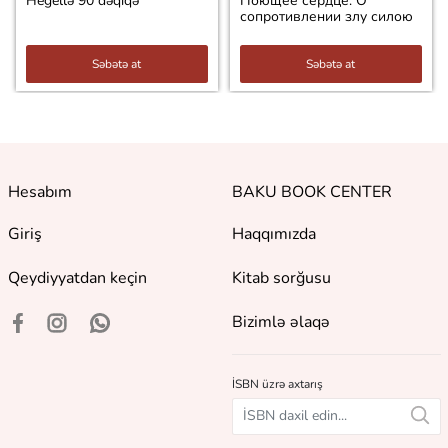
Hegellə 90 dəqiqə
Поющее сердце. О
сопротивлении злу силою
Səbətə at
Səbətə at
Hesabım
BAKU BOOK CENTER
Giriş
Haqqımızda
Qeydiyyatdan keçin
Kitab sorğusu
Bizimlə əlaqə
İSBN üzrə axtarış