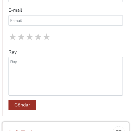
E-mail
★
★
★
★
★
Rəy
Göndər