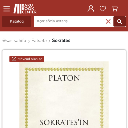
Kataloq
Əsas səhifə
Fəlsəfə
Sokrates
Mövcud olanlar