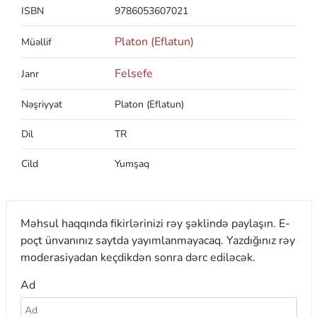
ISBN
9786053607021
Platon (Eflatun)
Müəllif
Felsefe
Janr
Nəşriyyat
Platon (Eflatun)
Dil
TR
Cild
Yumşaq
Məhsul haqqında fikirlərinizi rəy şəklində paylaşın. E-
poçt ünvanınız saytda yayımlanmayacaq. Yazdığınız rəy
moderasiyadan keçdikdən sonra dərc ediləcək.
Ad