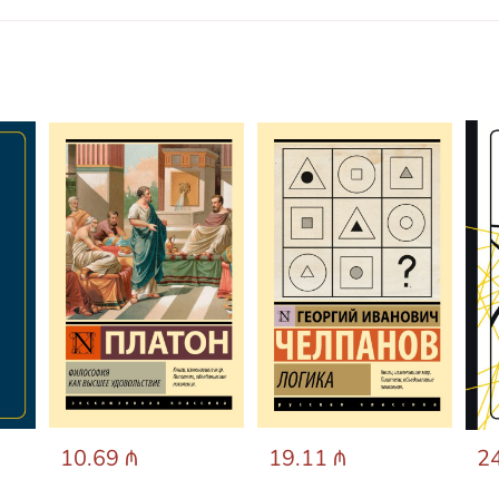
10.69 ₼
19.11 ₼
24