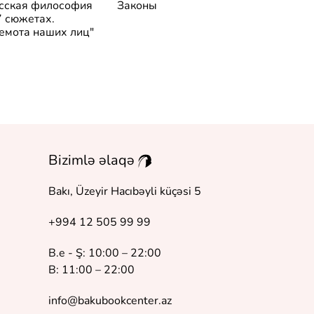
сская философия
Законы
Апофеоз
7 сюжетах.
беспочвенн
емота наших лиц"
Bizimlə əlaqə
Bakı, Üzeyir Hacıbəyli küçəsi 5
+994 12 505 99 99
B.e - Ş: 10:00 – 22:00
B: 11:00 – 22:00
info@bakubookcenter.az