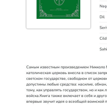
Nəşr
Dil
Seri
Cild
Səhi
Самым известным произведением Никколо Мак
католическая церковь внесла в список зап
светском государстве, свободном от церковн
допустимы любые средства: насилие, обман,
тому, как управлять государством, но и как
войска.Книга также включает в себя и друго
впервые звучит идея о всеобщей воинской п