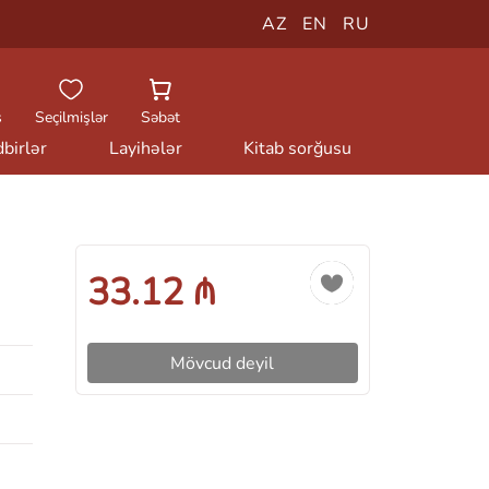
AZ
EN
RU
ş
Seçilmişlər
Səbət
birlər
Layihələr
Kitab sorğusu
33.12 ₼
Mövcud deyil