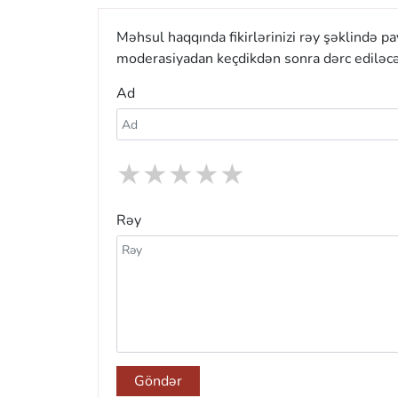
Məhsul haqqında fikirlərinizi rəy şəklində p
moderasiyadan keçdikdən sonra dərc ediləcə
Ad
★
★
★
★
★
Rəy
Göndər