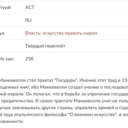
iyyat
АСТ
RU
ya
Власть: искусство править миром
Твёрдый переплёт
fə sayı
256
иавелли стал трактат "Государь". Именно этот труд в 155
рещенных книг, ибо Макиавелли создал учение о последова
ой морали. Он полагал, что в борьбе за упрочение госуда
 предательство. В своем трактате Макиавелли учит не тол
 лучше завоевывать другие страны, управлять армией и со
й труд итальянского философа "О военном искусстве", в к
овинности.