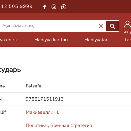
 12 505 9999
Giri
yə edirik
Hədiyyə kartları
Hədiyyələr
Təd
сударь
mə
Fəlsəfə
N
9785171511913
lif
Макиавелли Н.
Политика
,
Военная стратегия