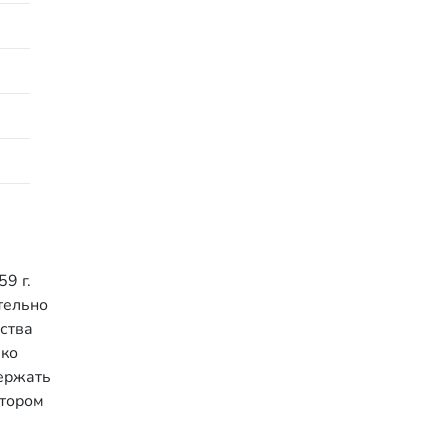
9 г.
тельно
рства
ько
держать
отором