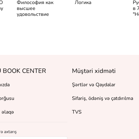
 О
Философия как
Логика
Ру
лу
высшее
в 
удовольствие
"Н
 BOOK CENTER
Müştəri xidməti
ızda
Şərtlər və Qaydalar
orğusu
Sifariş, ödəniş və çatdırılma
 əlaqə
TVS
ə axtarış