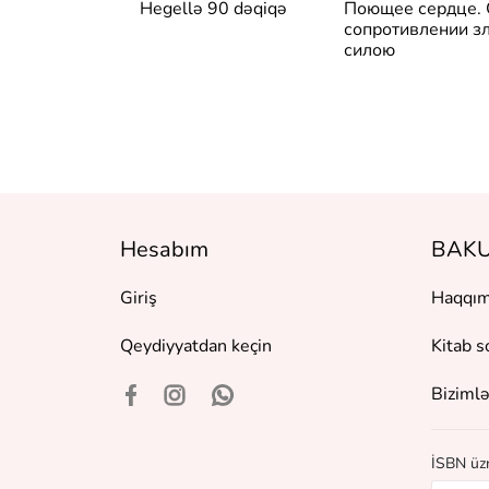
 архитектура
Hegellə 90 dəqiqə
Поющее сердце.
сство
сопротивлении з
силою
Hesabım
BAKU
Giriş
Haqqım
Qeydiyyatdan keçin
Kitab s
Bizimlə
İSBN üzr