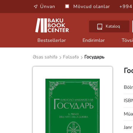
Ünvan
Mövcud olanlar
+994
Kataloq
Bestsellerlər
Endirimlər
Tövsi
Əsas səhifə
Fəlsəfə
Государь
Го
Böl
ISB
Müəl
Janr