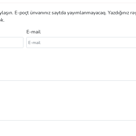
aylaşın. E-poçt ünvanınız saytda yayımlanmayacaq. Yazdığınız rə
k.
E-mail