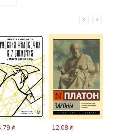
.79 ₼
12.08 ₼
8.46 ₼