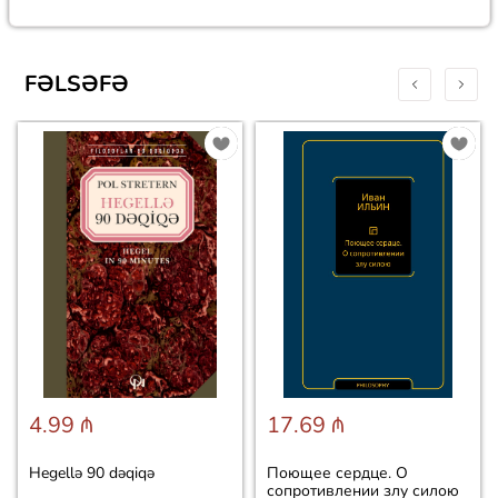
FƏLSƏFƏ
4.99 ₼
17.69 ₼
Hegellə 90 dəqiqə
Поющее сердце. О
сопротивлении злу силою