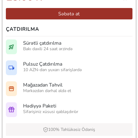
Səbətə at
ÇATDIRILMA
Sürətli çatdırılma
Bakı daxili 24 saat ərzində
Pulsuz Çatdırılma
10 AZN-dən yuxarı sifarişlərdə
Mağazadan Təhvil
Mərkəzdən dərhal əldə et
Hədiyyə Paketi
Sifarişiniz xüsusi qablaşdırılır
100% Təhlükəsiz Ödəniş