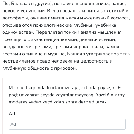
По, Бальзак и другие), но также в сновидениях, радио,
покое и уединении. В его грезах слышится зов стихий и
логосферы, оживает магия маски и «железный космос»,
открываются психологические глубины «учебника
одиночества». Переплетая тонкий анализ мышления
грезящего с экзистенциальными, динамическими,
воздушными грезами, грезами чернил, силы, камня,
грезами о тишине и музыке, Башляр утверждает за этим
неотъемлемое право человека на целостность и
глубинную общность с природой.
Məhsul haqqında fikirlərinizi rəy şəklində paylaşın. E-
poçt ünvanınız saytda yayımlanmayacaq. Yazdığınız rəy
moderasiyadan keçdikdən sonra dərc ediləcək.
Ad