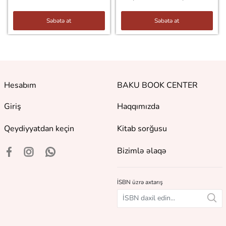
Səbətə at
Səbətə at
Hesabım
BAKU BOOK CENTER
Giriş
Haqqımızda
Qeydiyyatdan keçin
Kitab sorğusu
Bizimlə əlaqə
İSBN üzrə axtarış