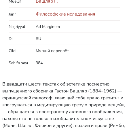
Башляр Г.
Müəllif
Философские иследования
Janr
Nəşriyyat
Ad Marginem
Dil
RU
Cild
Мягкий переплёт
Səhifə sayı
384
В двадцати шести текстах об эстетике посмертно
выпущенного сборника Гастон Башляр (1884–1962) —
французский философ, «дающий себе право грезить» и
«погружаться в медитирующую грезу о природе вещей»,
— обращается к пространству активного воображения,
находя его не только в изобразительном искусстве
(Моне, Шагал, Флокон и другие), поэзии и прозе (Рембо,