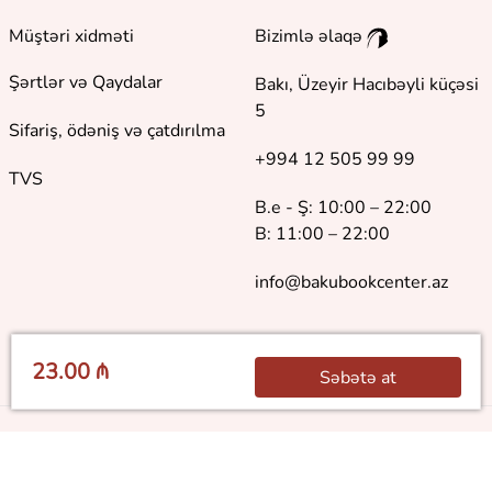
Müştəri xidməti
Bizimlə əlaqə
Şərtlər və Qaydalar
Bakı, Üzeyir Hacıbəyli küçəsi
5
Sifariş, ödəniş və çatdırılma
+994 12 505 99 99
TVS
B.e - Ş: 10:00 – 22:00
B: 11:00 – 22:00
info@bakubookcenter.az
23.00 ₼
Səbətə at
©
2018 - 2026 Baku Book Center. Bütün hüquqlar qorunur