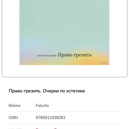
Право грезить. Очерки по эстетике
Bölmə
Fəlsəfə
ISBN
9785911038281