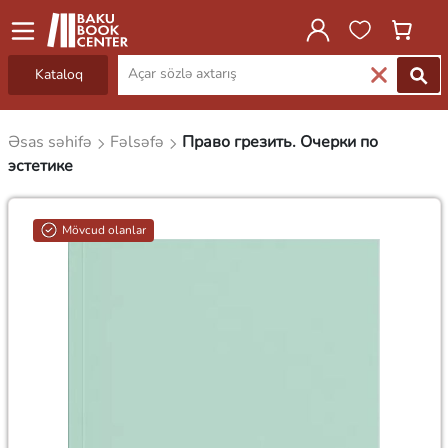
Kataloq
Əsas səhifə
Fəlsəfə
Право грезить. Очерки по
эстетике
Mövcud olanlar