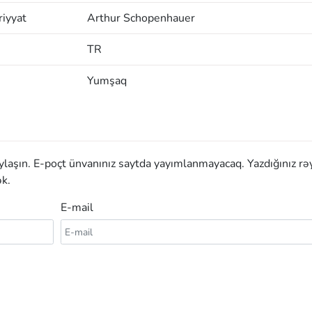
iyyat
Arthur Schopenhauer
TR
Yumşaq
aylaşın. E-poçt ünvanınız saytda yayımlanmayacaq. Yazdığınız rə
k.
E-mail