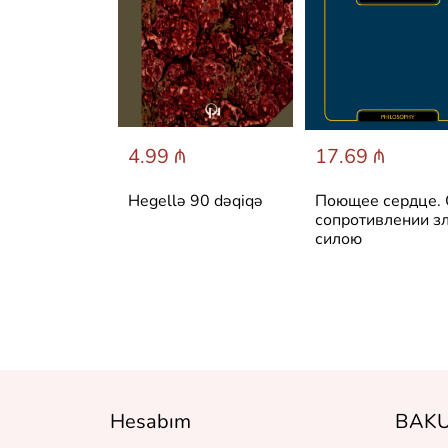
 ₼
4.99 ₼
17.69 ₼
 архитектура
Hegellə 90 dəqiqə
Поющее сердце.
сство
сопротивлении з
силою
Hesabım
BAKU