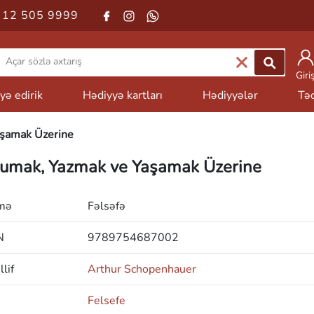
 12 505 9999
Giri
yə edirik
Hədiyyə kartları
Hədiyyələr
Təd
şamak Üzerine
umak, Yazmak ve Yaşamak Üzerine
mə
Fəlsəfə
N
9789754687002
lif
Arthur Schopenhauer
Felsefe