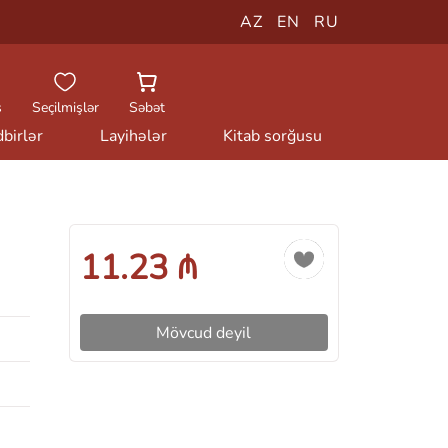
AZ
EN
RU
ş
Seçilmişlər
Səbət
birlər
Layihələr
Kitab sorğusu
11.23 ₼
Mövcud deyil