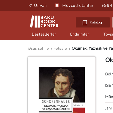
Ünvan
Mövcud olanlar
+994
Kataloq
Bestsellerlər
Endirimlər
Tövsi
Əsas səhifə
Fəlsəfə
Okumak, Yazmak ve Ya
Ok
Böl
ISB
Müəl
Janr