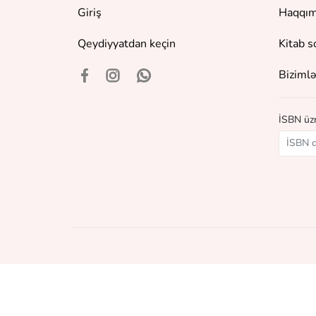
Giriş
Haqqım
Qeydiyyatdan keçin
Kitab s
Bizimlə
İSBN üzr
©
2018 - 2026 Baku Book Center. Bütün hüquqlar qor