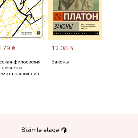
.79 ₼
12.08 ₼
8.46 ₼
сская философия
Законы
Апофеоз
7 сюжетах.
беспочвенн
емота наших лиц"
Bizimlə əlaqə