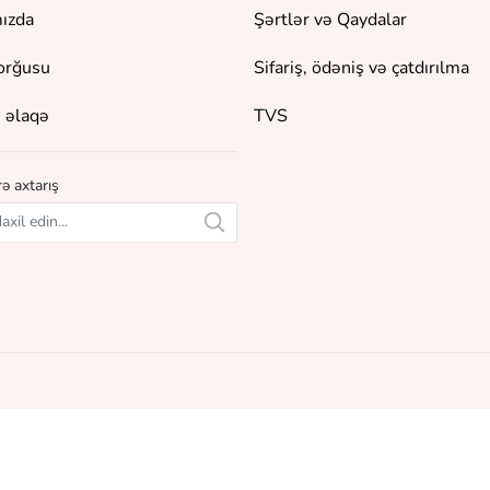
ızda
Şərtlər və Qaydalar
orğusu
Sifariş, ödəniş və çatdırılma
 əlaqə
TVS
ə axtarış
unur