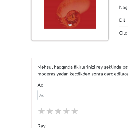
Nəşr
Dil
Cild
Məhsul haqqında fikirlərinizi rəy şəklində p
moderasiyadan keçdikdən sonra dərc ediləcə
Ad
★
★
★
★
★
Rəy