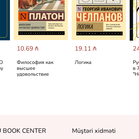
10.69 ₼
19.11 ₼
24
 О
Философия как
Логика
Ру
лу
высшее
в 
удовольствие
"Н
 BOOK CENTER
Müştəri xidməti