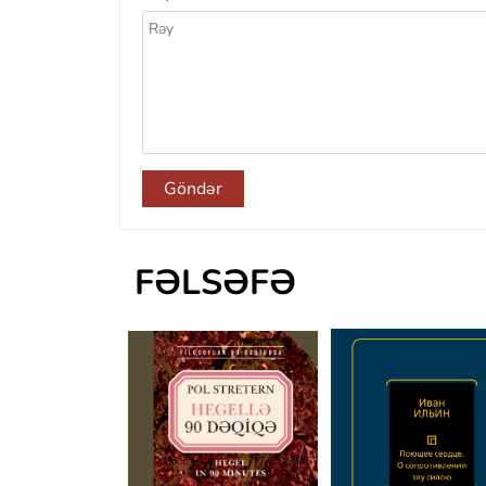
Göndər
FƏLSƏFƏ