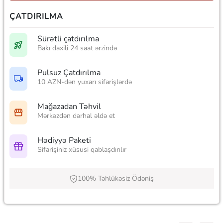
ÇATDIRILMA
Sürətli çatdırılma
Bakı daxili 24 saat ərzində
Pulsuz Çatdırılma
10 AZN-dən yuxarı sifarişlərdə
Mağazadan Təhvil
Mərkəzdən dərhal əldə et
Hədiyyə Paketi
Sifarişiniz xüsusi qablaşdırılır
100% Təhlükəsiz Ödəniş