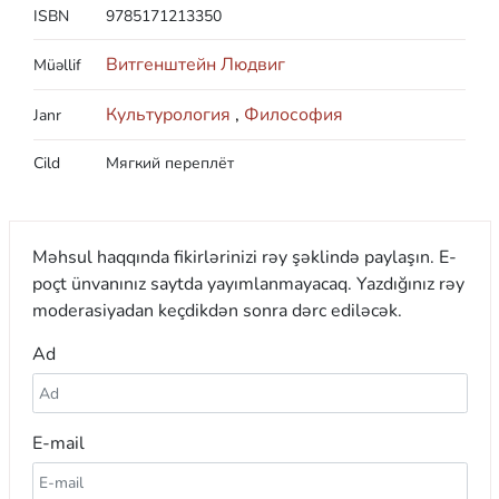
ISBN
9785171213350
Витгенштейн Людвиг
Müəllif
Культурология
,
Философия
Janr
Cild
Мягкий переплёт
Məhsul haqqında fikirlərinizi rəy şəklində paylaşın. E-
poçt ünvanınız saytda yayımlanmayacaq. Yazdığınız rəy
moderasiyadan keçdikdən sonra dərc ediləcək.
Ad
E-mail