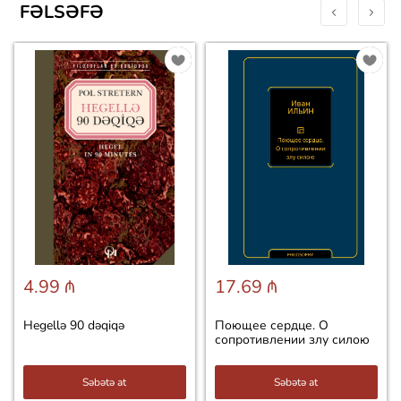
FƏLSƏFƏ
4.99 ₼
17.69 ₼
Hegellə 90 dəqiqə
Поющее сердце. О
сопротивлении злу силою
Səbətə at
Səbətə at