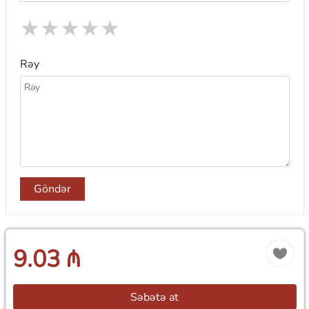
★
★
★
★
★
Rəy
Göndər
9.03 ₼
Səbətə at