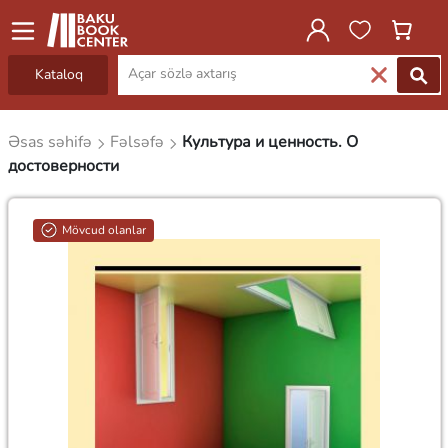
Kataloq
Əsas səhifə
Fəlsəfə
Культура и ценность. О
достоверности
Mövcud olanlar