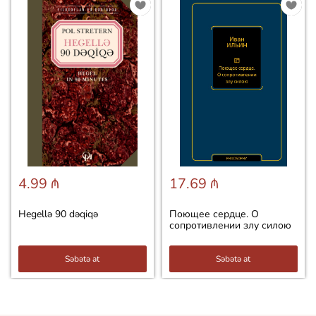
4.99 ₼
17.69 ₼
Hegellə 90 dəqiqə
Поющее сердце. О
сопротивлении злу силою
Səbətə at
Səbətə at