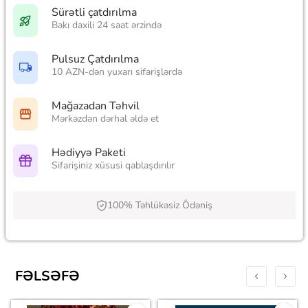
Sürətli çatdırılma
Bakı daxili 24 saat ərzində
Pulsuz Çatdırılma
10 AZN-dən yuxarı sifarişlərdə
Mağazadan Təhvil
Mərkəzdən dərhal əldə et
Hədiyyə Paketi
Sifarişiniz xüsusi qablaşdırılır
100% Təhlükəsiz Ödəniş
FƏLSƏFƏ