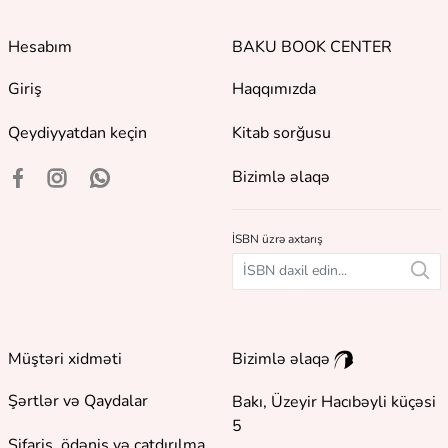
Hesabım
BAKU BOOK CENTER
Giriş
Haqqımızda
Qeydiyyatdan keçin
Kitab sorğusu
Bizimlə əlaqə
İSBN üzrə axtarış
Müştəri xidməti
Bizimlə əlaqə
Şərtlər və Qaydalar
Bakı, Üzeyir Hacıbəyli küçəsi
5
Sifariş, ödəniş və çatdırılma