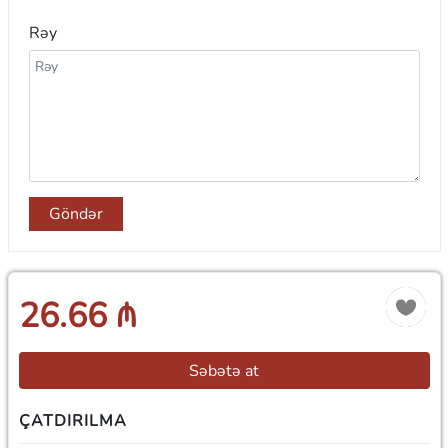
Rəy
Göndər
26.66 ₼
Səbətə at
ÇATDIRILMA