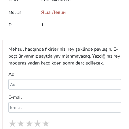
Яша Левин
Müəllif
Dil
1
Məhsul haqqında fikirlərinizi rəy şəklində paylaşın. E-
poçt ünvanınız saytda yayımlanmayacaq. Yazdığınız rəy
moderasiyadan keçdikdən sonra dərc ediləcək.
Ad
E-mail
★
★
★
★
★