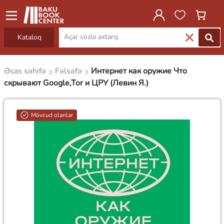
Kataloq
Əsas səhifə
Fəlsəfə
Интернет как оружие Что
скрывают Google,Tor и ЦРУ (Левин Я.)
Mövcud olanlar