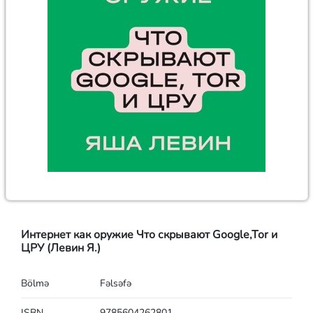
Интернет как оружие Что скрывают Google,Tor и
ЦРУ (Левин Я.)
Bölmə
Fəlsəfə
ISBN
9785604262801