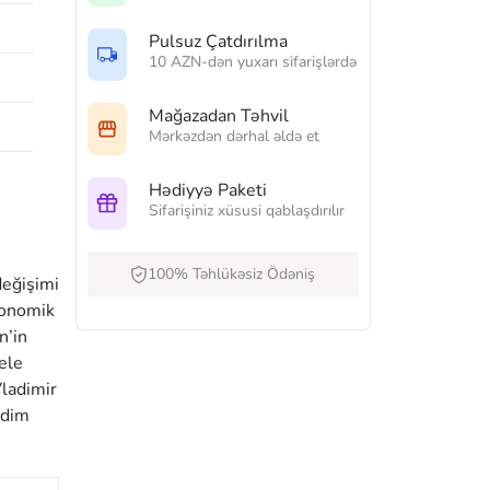
Pulsuz Çatdırılma
10 AZN-dən yuxarı sifarişlərdə
Mağazadan Təhvil
Mərkəzdən dərhal əldə et
Hədiyyə Paketi
Sifarişiniz xüsusi qablaşdırılır
100% Təhlükəsiz Ödəniş
değişimi
ekonomik
n’in
ele
Vladimir
zdim