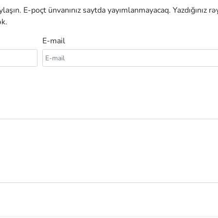
aylaşın. E-poçt ünvanınız saytda yayımlanmayacaq. Yazdığınız rə
k.
E-mail