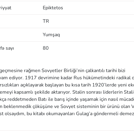
iyyat
Epiktetos
TR
Yumşaq
fə sayı
80
eçmesine rağmen Sovyetler Birliği’nin çalkantılı tarihi bizi
vam ediyor. 1917 devrimine kadar Rus hükümetindeki radikal 
rsızlıkları açıklayarak başlayan bu kısa tarih 1920’lerde yeni 
emeyi kapsamlı şekilde aktarıyor. Stalin sonrası liderlerin Stali
ça reddetmeden Batı ile barış içinde yaşamak için nasıl mücad
min beklenmedik çöküşüne ve Sovyet sisteminin bir ürünü olan 
inist olsaydım, bu kitabı okumayanları Gulag’a göndermeli deme