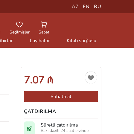
AZ
EN
RU
ş
Seçilmişlər
Səbət
birlər
Layihələr
Kitab sorğusu
7.07 ₼
Səbətə at
ÇATDIRILMA
Sürətli çatdırılma
Bakı daxili 24 saat ərzində