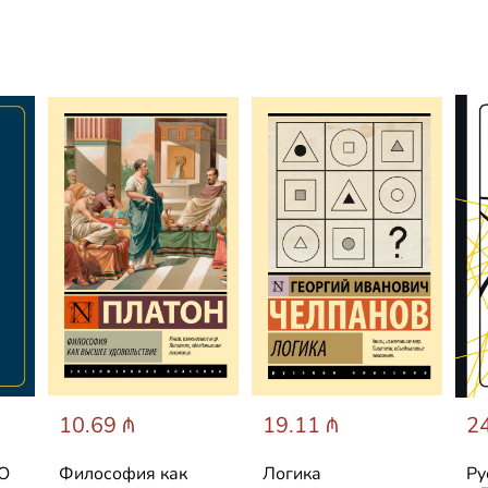
10.69 ₼
19.11 ₼
24
 О
Философия как
Логика
Ру