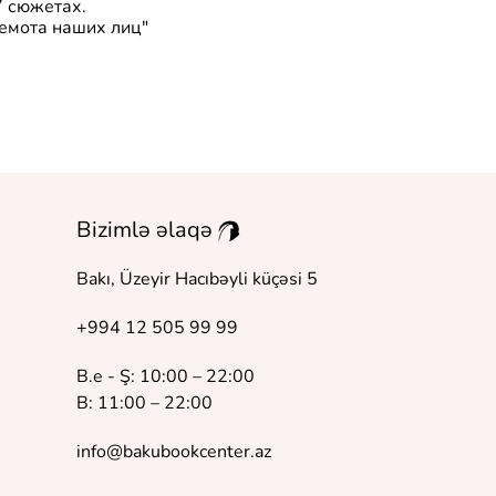
7 сюжетах.
беспочвенн
емота наших лиц"
Bizimlə əlaqə
Bakı, Üzeyir Hacıbəyli küçəsi 5
+994 12 505 99 99
B.e - Ş: 10:00 – 22:00
B: 11:00 – 22:00
info@bakubookcenter.az