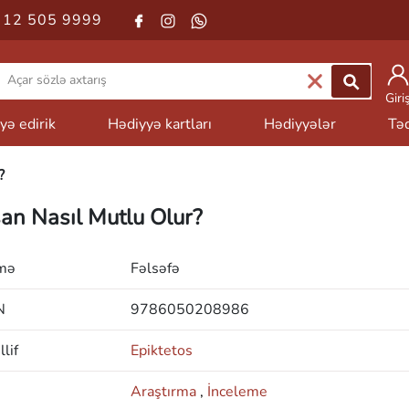
 12 505 9999
Giri
yə edirik
Hədiyyə kartları
Hədiyyələr
Təd
?
san Nasıl Mutlu Olur?
mə
Fəlsəfə
N
9786050208986
lif
Epiktetos
Araştırma
,
İnceleme