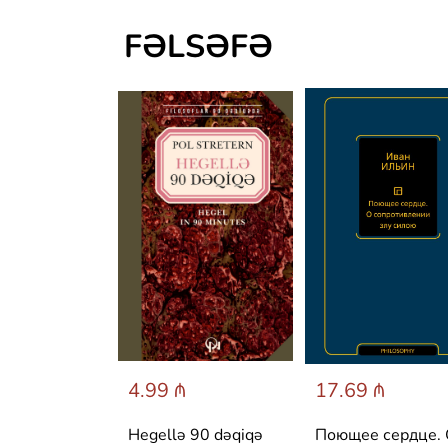
FƏLSƏFƏ
 ₼
4.99 ₼
17.69 ₼
 архитектура
Hegellə 90 dəqiqə
Поющее сердце.