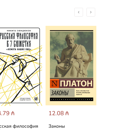
.79 ₼
12.08 ₼
8.46 ₼
сская философия
Законы
Апофеоз