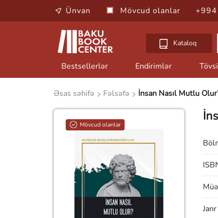
Ünvan
Mövcud olanlar
+994
Kataloq
Bestsellerlər
Endirimlər
Tövsi
Əsas səhifə
Fəlsəfə
İnsan Nasıl Mutlu Olur
İn
Mövcud olanlar
Böl
ISB
Müəl
Janr