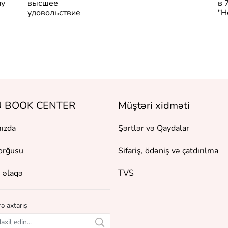
лу
высшее
в 
удовольствие
"Н
 BOOK CENTER
Müştəri xidməti
ızda
Şərtlər və Qaydalar
orğusu
Sifariş, ödəniş və çatdırılma
 əlaqə
TVS
ə axtarış