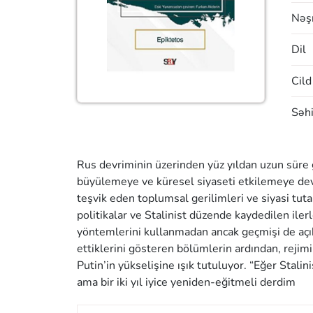
Nəşr
Dil
Cild
Səhi
Rus devriminin üzerinden yüz yıldan uzun süre g
büyülemeye ve küresel siyaseti etkilemeye de
teşvik eden toplumsal gerilimleri ve siyasi tuta
politikalar ve Stalinist düzende kaydedilen ilerl
yöntemlerini kullanmadan ancak geçmişi de açık
ettiklerini gösteren bölümlerin ardından, reji
Putin’in yükselişine ışık tutuluyor. “Eğer Stal
ama bir iki yıl iyice yeniden-eğitmeli derdim