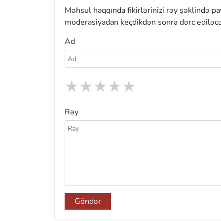
Məhsul haqqında fikirlərinizi rəy şəklində p
moderasiyadan keçdikdən sonra dərc ediləcə
Ad
★
★
★
★
★
Rəy
Göndər