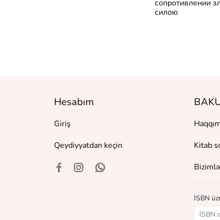
сство
сопротивлении з
силою
Hesabım
BAKU
Giriş
Haqqım
Qeydiyyatdan keçin
Kitab s
Bizimlə
İSBN üzr