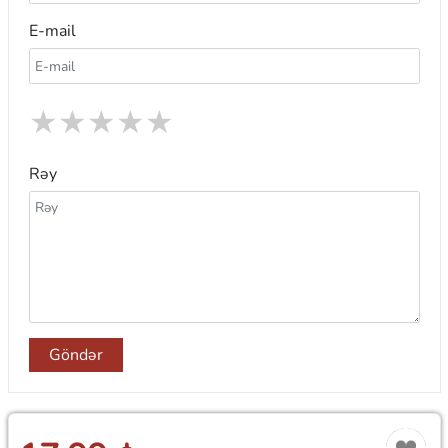
E-mail
★
★
★
★
★
Rəy
Göndər