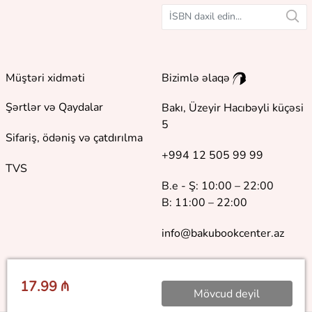
Müştəri xidməti
Bizimlə əlaqə
Şərtlər və Qaydalar
Bakı, Üzeyir Hacıbəyli küçəsi
5
Sifariş, ödəniş və çatdırılma
+994 12 505 99 99
TVS
B.e - Ş: 10:00 – 22:00
B: 11:00 – 22:00
info@bakubookcenter.az
17.99 ₼
Mövcud deyil