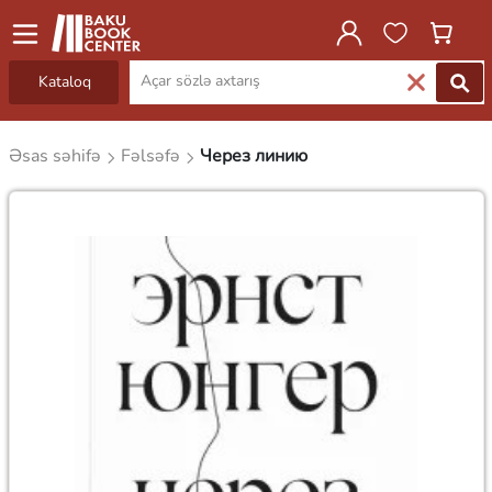
Kataloq
Əsas səhifə
Fəlsəfə
Через линию