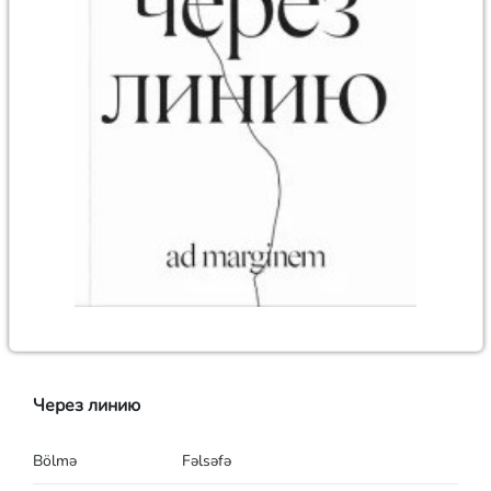
Через линию
Bölmə
Fəlsəfə