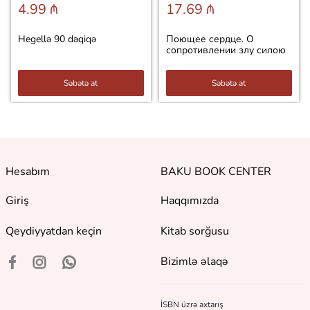
4.99 ₼
17.69 ₼
Hegellə 90 dəqiqə
Поющее сердце. О
сопротивлении злу силою
Səbətə at
Səbətə at
Hesabım
BAKU BOOK CENTER
Giriş
Haqqımızda
Qeydiyyatdan keçin
Kitab sorğusu
Bizimlə əlaqə
İSBN üzrə axtarış