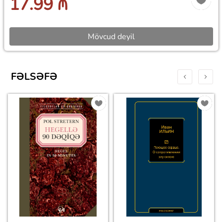
17.99 ₼
Mövcud deyil
FƏLSƏFƏ