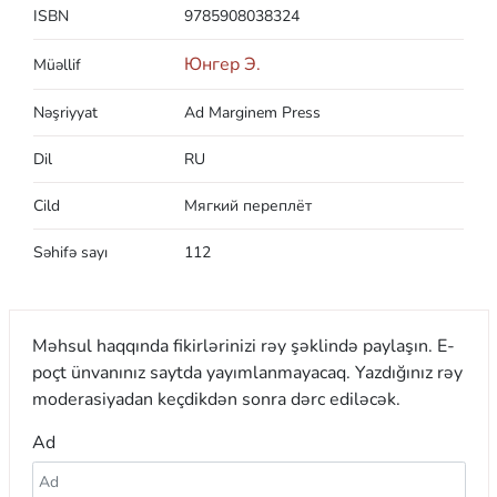
ISBN
9785908038324
Юнгер Э.
Müəllif
Nəşriyyat
Ad Marginem Press
Dil
RU
Cild
Мягкий переплёт
Səhifə sayı
112
Məhsul haqqında fikirlərinizi rəy şəklində paylaşın. E-
poçt ünvanınız saytda yayımlanmayacaq. Yazdığınız rəy
moderasiyadan keçdikdən sonra dərc ediləcək.
Ad