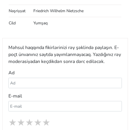
Nəşriyyat
Friedrich Wilhelm Nietzsche
Cild
Yumşaq
Məhsul haqqında fikirlərinizi rəy şəklində paylaşın. E-
poçt ünvanınız saytda yayımlanmayacaq. Yazdığınız rəy
moderasiyadan keçdikdən sonra dərc ediləcək.
Ad
E-mail
★
★
★
★
★