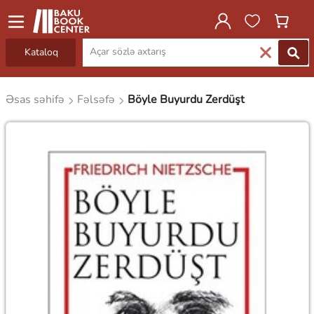
Kataloq
Əsas səhifə
Fəlsəfə
Böyle Buyurdu Zerdüşt