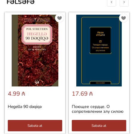
FƏLSƏFƏ
4.99 ₼
17.69 ₼
Hegellə 90 dəqiqə
Поющее сердце. О
сопротивлении злу силою
Səbətə at
Səbətə at