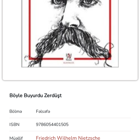
Böyle Buyurdu Zerdüşt
Bölmə
Fəlsəfə
ISBN
9786054401505
Friedrich Wilhelm Nietzsche
Müəllif