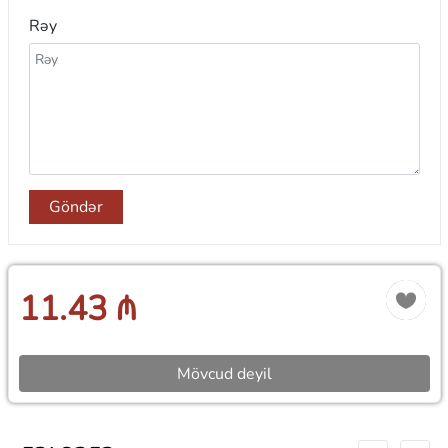
Rəy
Göndər
11.43 ₼
Mövcud deyil