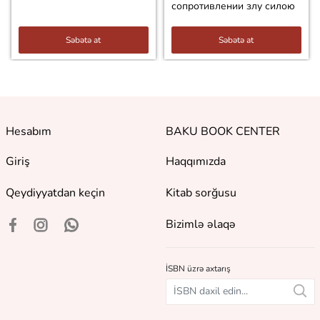
сопротивлении злу силою
Səbətə at
Səbətə at
Hesabım
BAKU BOOK CENTER
Giriş
Haqqımızda
Qeydiyyatdan keçin
Kitab sorğusu
Bizimlə əlaqə
İSBN üzrə axtarış