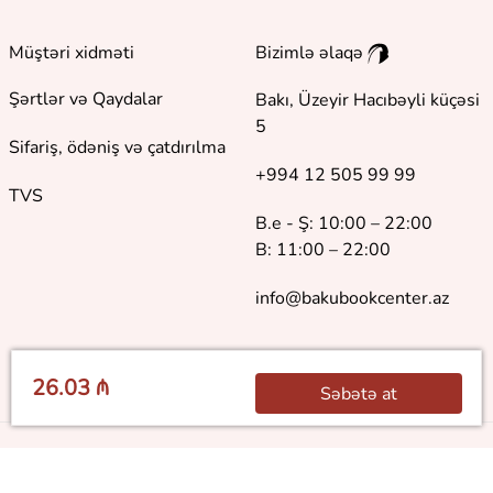
Müştəri xidməti
Bizimlə əlaqə
Şərtlər və Qaydalar
Bakı, Üzeyir Hacıbəyli küçəsi
5
Sifariş, ödəniş və çatdırılma
+994 12 505 99 99
TVS
B.e - Ş: 10:00 – 22:00
B: 11:00 – 22:00
info@bakubookcenter.az
26.03 ₼
Səbətə at
©
2018 - 2026 Baku Book Center. Bütün hüquqlar qorunur