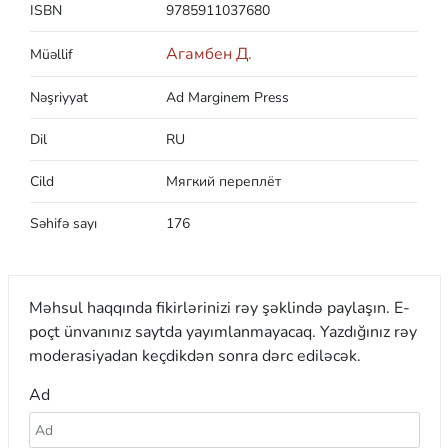
ISBN
9785911037680
Агамбен Д.
Müəllif
Nəşriyyat
Ad Marginem Press
Dil
RU
Cild
Мягкий переплёт
Səhifə sayı
176
Məhsul haqqında fikirlərinizi rəy şəklində paylaşın. E-
poçt ünvanınız saytda yayımlanmayacaq. Yazdığınız rəy
moderasiyadan keçdikdən sonra dərc ediləcək.
Ad