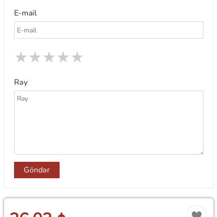
E-mail
★
★
★
★
★
Rəy
Göndər