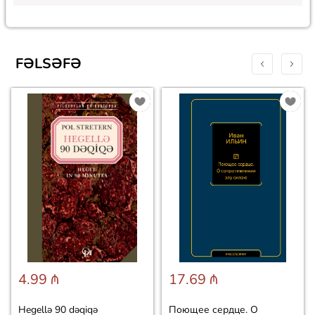
FƏLSƏFƏ
4.99 ₼
17.69 ₼
Hegellə 90 dəqiqə
Поющее сердце. О