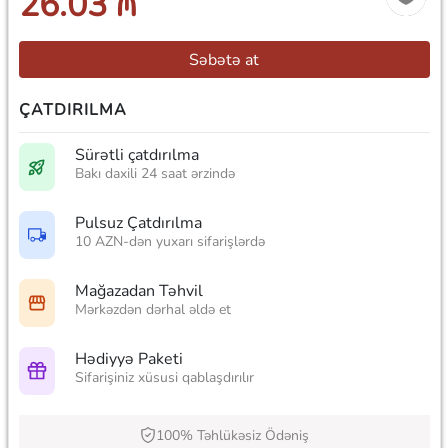
26.03 ₼
Səbətə at
ÇATDIRILMA
Sürətli çatdırılma
Bakı daxili 24 saat ərzində
Pulsuz Çatdırılma
10 AZN-dən yuxarı sifarişlərdə
Mağazadan Təhvil
Mərkəzdən dərhal əldə et
Hədiyyə Paketi
Sifarişiniz xüsusi qablaşdırılır
100% Təhlükəsiz Ödəniş