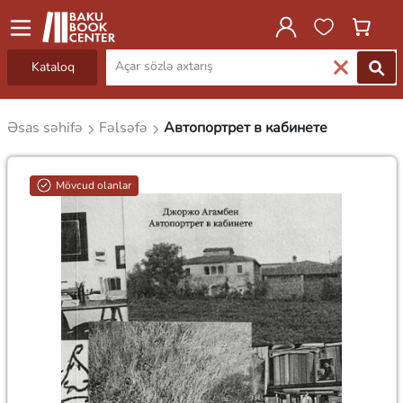
Kataloq
Əsas səhifə
Fəlsəfə
Автопортрет в кабинете
Mövcud olanlar