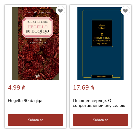
4.99 ₼
17.69 ₼
Hegellə 90 dəqiqə
Поющее сердце. О
сопротивлении злу силою
Səbətə at
Səbətə at