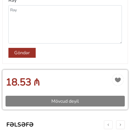
Rəy
Göndər
18.53 ₼
Mövcud deyil
FƏLSƏFƏ