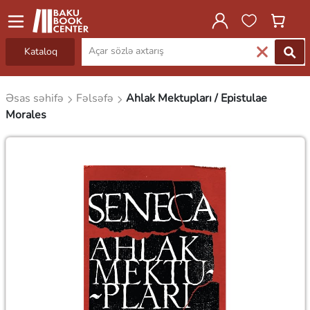
Kataloq
Əsas səhifə
Fəlsəfə
Ahlak Mektupları / Epistulae
Morales