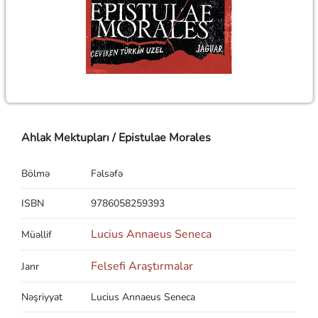
Ahlak Mektupları / Epistulae Morales
Bölmə
Fəlsəfə
ISBN
9786058259393
Lucius Annaeus Seneca
Müəllif
Felsefi Araştırmalar
Janr
Nəşriyyat
Lucius Annaeus Seneca