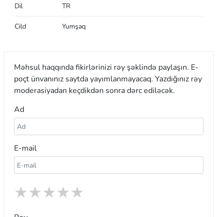
Dil
TR
Cild
Yumşaq
Məhsul haqqında fikirlərinizi rəy şəklində paylaşın. E-
poçt ünvanınız saytda yayımlanmayacaq. Yazdığınız rəy
moderasiyadan keçdikdən sonra dərc ediləcək.
Ad
E-mail
★
★
★
★
★