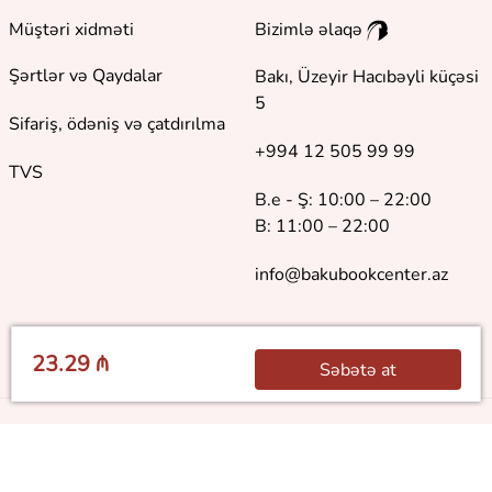
Müştəri xidməti
Bizimlə əlaqə
Şərtlər və Qaydalar
Bakı, Üzeyir Hacıbəyli küçəsi
5
Sifariş, ödəniş və çatdırılma
+994 12 505 99 99
TVS
B.e - Ş: 10:00 – 22:00
B: 11:00 – 22:00
info@bakubookcenter.az
23.29 ₼
Səbətə at
©
2018 - 2026 Baku Book Center. Bütün hüquqlar qorunur