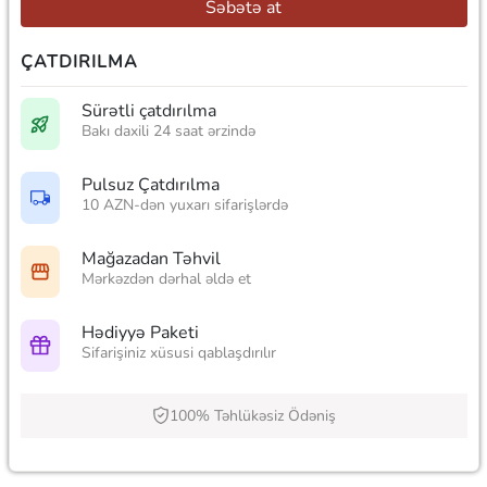
Səbətə at
ÇATDIRILMA
Sürətli çatdırılma
Bakı daxili 24 saat ərzində
Pulsuz Çatdırılma
10 AZN-dən yuxarı sifarişlərdə
Mağazadan Təhvil
Mərkəzdən dərhal əldə et
Hədiyyə Paketi
Sifarişiniz xüsusi qablaşdırılır
100% Təhlükəsiz Ödəniş