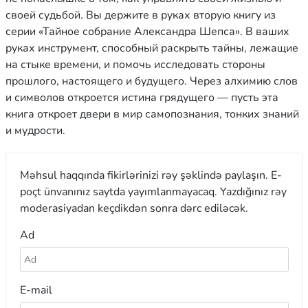
своей судьбой. Вы держите в руках вторую книгу из
серии «Тайное собрание Александра Шепса». В ваших
руках инструмент, способный раскрыть тайны, лежащие
на стыке времени, и помочь исследовать стороны
прошлого, настоящего и будущего. Через алхимию слов
и символов откроется истина грядущего — пусть эта
книга откроет двери в мир самопознания, тонких знаний
и мудрости.
Məhsul haqqında fikirlərinizi rəy şəklində paylaşın. E-
poçt ünvanınız saytda yayımlanmayacaq. Yazdığınız rəy
moderasiyadan keçdikdən sonra dərc ediləcək.
Ad
E-mail