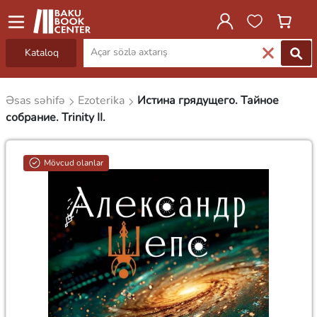
Kataloq
Əsas səhifə
Ezoterika
Истина грядущего. Тайное
собрание. Trinity II.
Mövcud olanlar