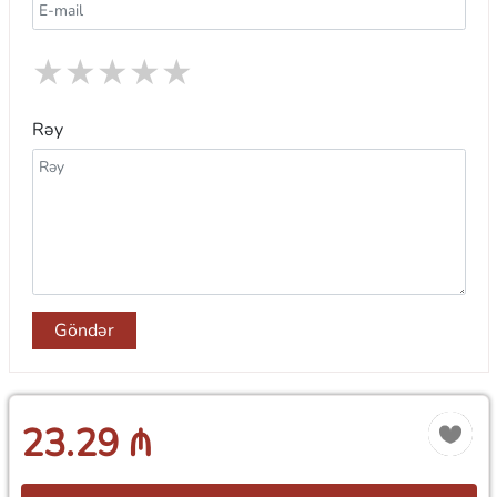
★
★
★
★
★
Rəy
Göndər
23.29 ₼