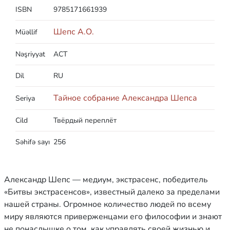
ISBN
9785171661939
Шепс А.О.
Müəllif
Nəşriyyat
АСТ
Dil
RU
Тайное собрание Александра Шепса
Seriya
Cild
Твёрдый переплёт
Səhifə sayı
256
Александр Шепс — медиум, экстрасенс, победитель
«Битвы экстрасенсов», известный далеко за пределами
нашей страны. Огромное количество людей по всему
миру являются приверженцами его философии и знают
не понаслышке о том, как управлять своей жизнью и