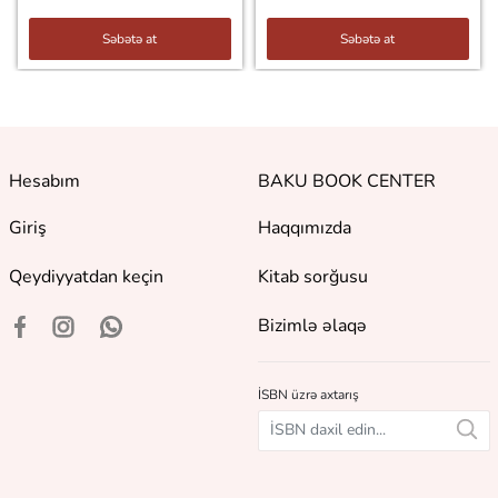
Səbətə at
Səbətə at
Hesabım
BAKU BOOK CENTER
Giriş
Haqqımızda
Qeydiyyatdan keçin
Kitab sorğusu
Bizimlə əlaqə
İSBN üzrə axtarış