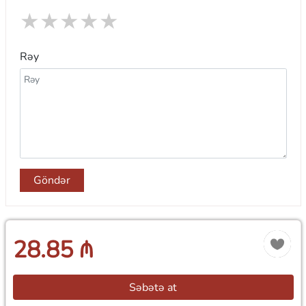
★
★
★
★
★
Rəy
Göndər
28.85 ₼
Səbətə at