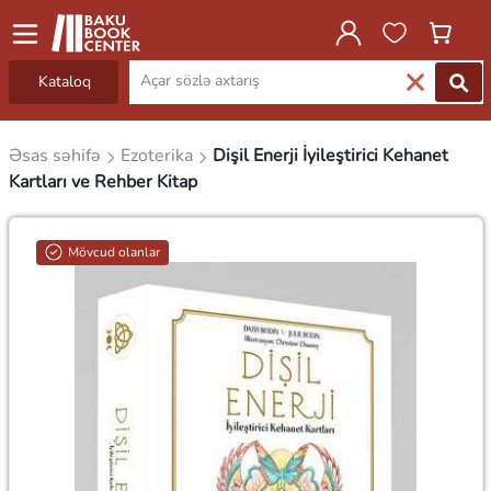
Kataloq
Əsas səhifə
Ezoterika
Dişil Enerji İyileştirici Kehanet
Kartları ve Rehber Kitap
Mövcud olanlar