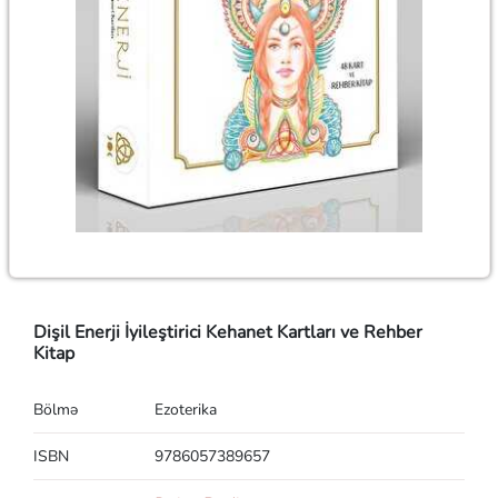
Dişil Enerji İyileştirici Kehanet Kartları ve Rehber
Kitap
Bölmə
Ezoterika
ISBN
9786057389657