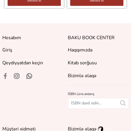
Səbətə at
Səbətə at
Hesabım
BAKU BOOK CENTER
Giriş
Haqqımızda
Qeydiyyatdan keçin
Kitab sorğusu
Bizimlə əlaqə
İSBN üzrə axtarış
Müştəri xidməti
Bizimlə əlaqə