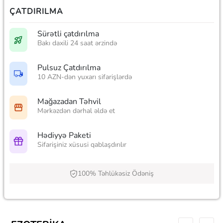
ÇATDIRILMA
Sürətli çatdırılma
Bakı daxili 24 saat ərzində
Pulsuz Çatdırılma
10 AZN-dən yuxarı sifarişlərdə
Mağazadan Təhvil
Mərkəzdən dərhal əldə et
Hədiyyə Paketi
Sifarişiniz xüsusi qablaşdırılır
100% Təhlükəsiz Ödəniş