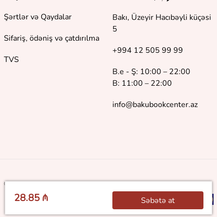
Şərtlər və Qaydalar
Bakı, Üzeyir Hacıbəyli küçəsi
5
Sifariş, ödəniş və çatdırılma
+994 12 505 99 99
TVS
B.e - Ş: 10:00 – 22:00
B: 11:00 – 22:00
info@bakubookcenter.az
©
2018 - 2026 Baku Book Center. Bütün hüquqlar qorunur
28.85 ₼
Səbətə at