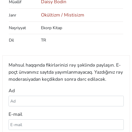
Daisy Bodin
Müəllif
Okültizm / Mistisizm
Janr
Nəşriyyat
Ekorp Kitap
Dil
TR
Məhsul haqqında fikirlərinizi rəy şəklində paylaşın. E-
poçt ünvanınız saytda yayımlanmayacaq. Yazdığınız rəy
moderasiyadan keçdikdən sonra dərc ediləcək.
Ad
E-mail