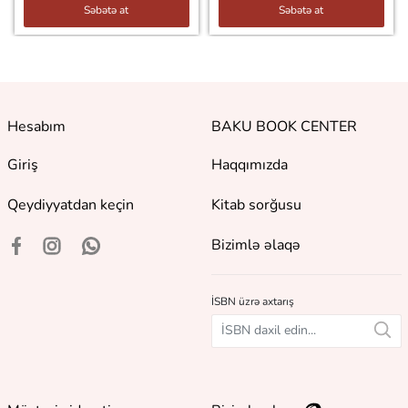
Səbətə at
Səbətə at
Hesabım
BAKU BOOK CENTER
Giriş
Haqqımızda
Qeydiyyatdan keçin
Kitab sorğusu
Bizimlə əlaqə
İSBN üzrə axtarış