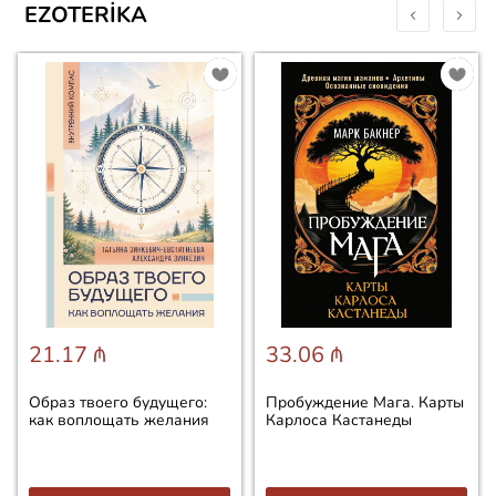
EZOTERIKA
21.17 ₼
33.06 ₼
Образ твоего будущего:
Пробуждение Мага. Карты
как воплощать желания
Карлоса Кастанеды