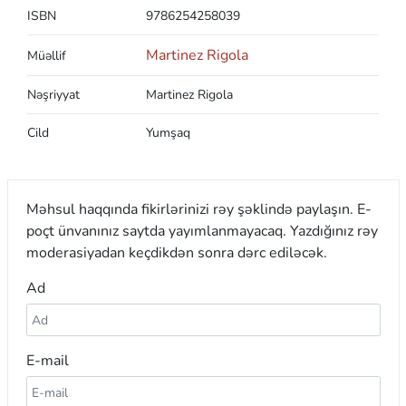
ISBN
9786254258039
Martinez Rigola
Müəllif
Nəşriyyat
Martinez Rigola
Cild
Yumşaq
Məhsul haqqında fikirlərinizi rəy şəklində paylaşın. E-
poçt ünvanınız saytda yayımlanmayacaq. Yazdığınız rəy
moderasiyadan keçdikdən sonra dərc ediləcək.
Ad
E-mail