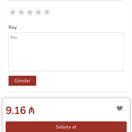
★
★
★
★
★
Rəy
Göndər
9.16 ₼
Səbətə at