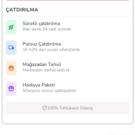
ÇATDIRILMA
Sürətli çatdırılma
Bakı daxili 24 saat ərzində
Pulsuz Çatdırılma
10 AZN-dən yuxarı sifarişlərdə
Mağazadan Təhvil
Mərkəzdən dərhal əldə et
Hədiyyə Paketi
Sifarişiniz xüsusi qablaşdırılır
100% Təhlükəsiz Ödəniş