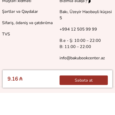
Müştəri xidməti
Bizimlə əlaqə
Şərtlər və Qaydalar
Bakı, Üzeyir Hacıbəyli küçəsi
5
Sifariş, ödəniş və çatdırılma
+994 12 505 99 99
TVS
B.e - Ş: 10:00 – 22:00
B: 11:00 – 22:00
info@bakubookcenter.az
9.16 ₼
Səbətə at
©
2018 - 2026 Baku Book Center. Bütün hüquqlar qorunur