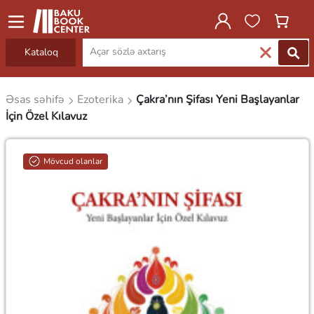
Kataloq
Əsas səhifə
Ezoterika
Çakra’nın Şifası Yeni Başlayanlar
İçin Özel Kılavuz
Mövcud olanlar