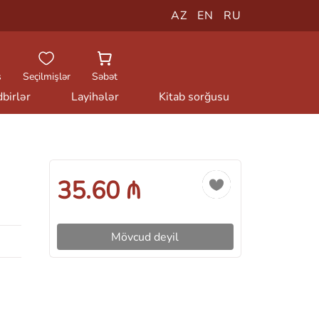
AZ
EN
RU
ş
Seçilmişlər
Səbət
birlər
Layihələr
Kitab sorğusu
35.60 ₼
Mövcud deyil