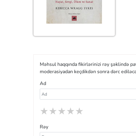
Məhsul haqqında fikirlərinizi rəy şəklində p
moderasiyadan keçdikdən sonra dərc ediləcə
Ad
★
★
★
★
★
Rəy