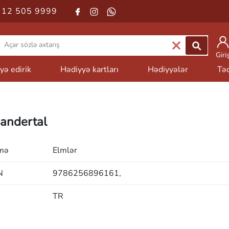
 12 505 9999
Giri
yə edirik
Hədiyyə kartları
Hədiyyələr
Təd
andertal
mə
Elmlər
N
9786256896161,
TR