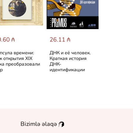
.60 ₼
26.11 ₼
14.24 ₼
псула времени:
ДНК и её человек.
Заниматель
к открытия XIX
Краткая история
наука на св
ка преобразовали
ДНК-
воздухе
р
идентификации
Bizimlə əlaqə