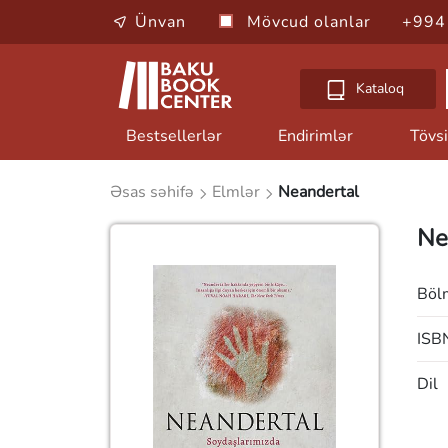
Ünvan
Mövcud olanlar
+994
Kataloq
Bestsellerlər
Endirimlər
Tövsi
Əsas səhifə
Elmlər
Neandertal
Ne
Böl
ISB
Dil