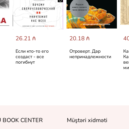
26.21 ₼
20.18 ₼
40
Если кто-то его
Отроверт. Дар
Ка
создаст - все
непринадлежности
Ка
погибнут
ве
ми
 BOOK CENTER
Müştəri xidməti