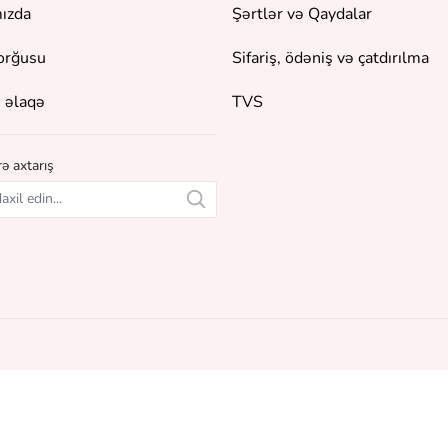
ızda
Şərtlər və Qaydalar
orğusu
Sifariş, ödəniş və çatdırılma
 əlaqə
TVS
ə axtarış
unur