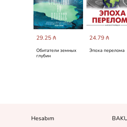
 ₼
29.25 ₼
24.79 ₼
 одной
Обитатели земных
Эпоха перелома
: Как
глубин
я природа
ла
ческий разум
Hesabım
BAKU