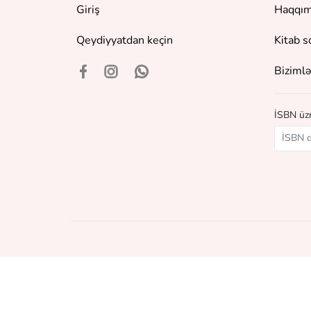
Giriş
Haqqım
Qeydiyyatdan keçin
Kitab s
Bizimlə
İSBN üzr
©
2018 - 2026 Baku Book Center. Bütün hüquqlar qor