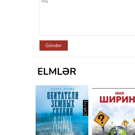
Göndər
ELMLƏR