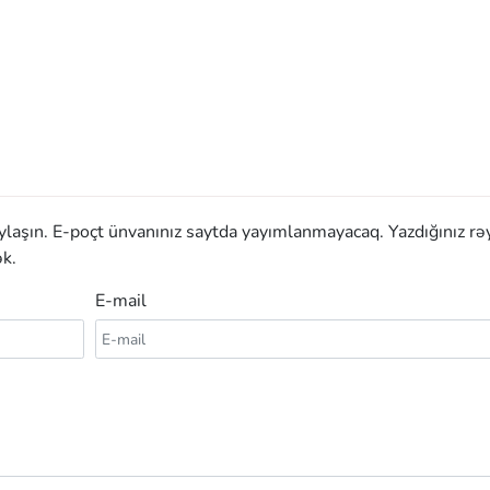
aylaşın. E-poçt ünvanınız saytda yayımlanmayacaq. Yazdığınız rə
k.
E-mail