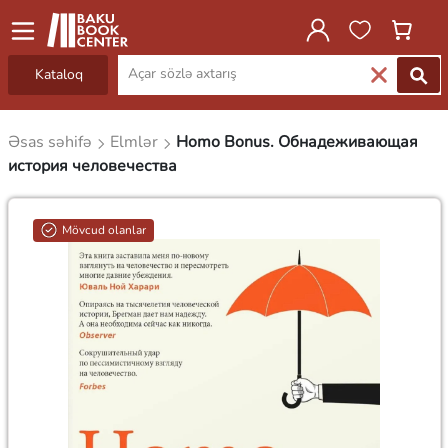
Kataloq
Əsas səhifə
Elmlər
Homo Bonus. Обнадеживающая
история человечества
Mövcud olanlar