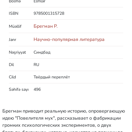
Bölmə
Elmlər
ISBN
9785001315728
Брегман Р.
Müəllif
Научно-популярная литература
Janr
Nəşriyyat
Синдбад
Dil
RU
Cild
Твёрдый переплёт
Səhifə sayı
496
Брегман приводит реальную историю, опровергающую
идею "Повелителя мух", рассказывает о фабрикации
громких психологических экспериментов, о двух