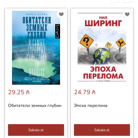
29.25 ₼
24.79 ₼
Обитатели земных глубин
Эпоха перелома
Səbətə at
Səbətə at