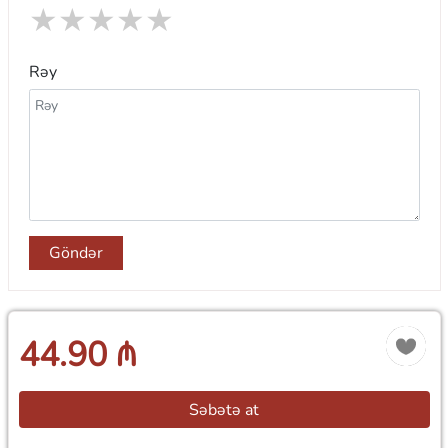
★
★
★
★
★
Rəy
Göndər
44.90 ₼
Səbətə at