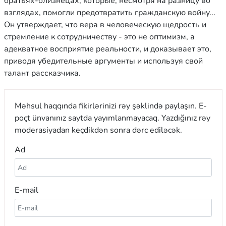
братьях-близнецах, которые, несмотря на разницу во
взглядах, помогли предотвратить гражданскую войну...
Он утверждает, что вера в человеческую щедрость и
стремление к сотрудничеству - это не оптимизм, а
адекватное восприятие реальности, и доказывает это,
приводя убедительные аргументы и используя свой
талант рассказчика.
Məhsul haqqında fikirlərinizi rəy şəklində paylaşın. E-
poçt ünvanınız saytda yayımlanmayacaq. Yazdığınız rəy
moderasiyadan keçdikdən sonra dərc ediləcək.
Ad
E-mail