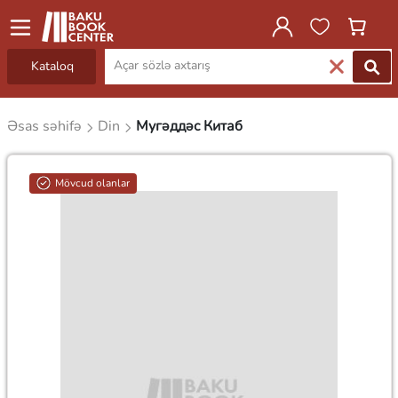
Kataloq
Əsas səhifə
Din
Мугəддəc Китаб
Mövcud olanlar