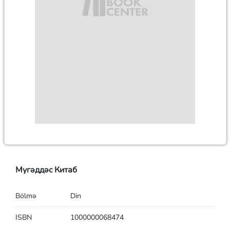
Мугəддəc Китаб
Bölmə
Din
ISBN
1000000068474