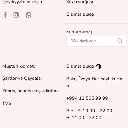
Qeydiyyatdan keçin
Kitab sorğusu
Bizimlə əlaqə
İSBN üzrə axtarış
Müştəri xidməti
Bizimlə əlaqə
Şərtlər və Qaydalar
Bakı, Üzeyir Hacıbəyli küçəsi
5
Sifariş, ödəniş və çatdırılma
+994 12 505 99 99
TVS
B.e - Ş: 10:00 – 22:00
B: 11:00 – 22:00