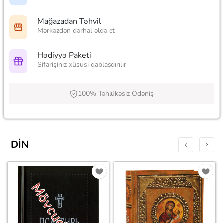
Mağazadan Təhvil
Mərkəzdən dərhal əldə et
Hədiyyə Paketi
Sifarişiniz xüsusi qablaşdırılır
100% Təhlükəsiz Ödəniş
DIN
Mövcud deyil