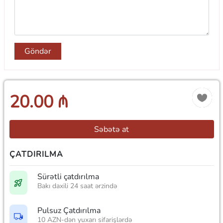
Göndər
20.00 ₼
Səbətə at
ÇATDIRILMA
Sürətli çatdırılma
Bakı daxili 24 saat ərzində
Pulsuz Çatdırılma
10 AZN-dən yuxarı sifarişlərdə