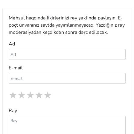
Məhsul haqqında fikirlərinizi rəy şəklində paylaşın. E-
poçt ünvanınız saytda yayımlanmayacaq. Yazdığınız rəy
moderasiyadan keçdikdən sonra dərc ediləcək.
Ad
E-mail
★
★
★
★
★
Rəy