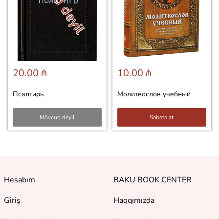
20.00 ₼
10.00 ₼
Псалтирь
Молитвослов учебный
Mövcud deyil
Səbətə at
Hesabım
BAKU BOOK CENTER
Giriş
Haqqımızda