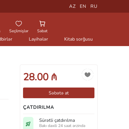
AZ
EN
RU
ş
Seçilmişlər
Səbət
birlər
Layihələr
Kitab sorğusu
28.00 ₼
Səbətə at
ÇATDIRILMA
Sürətli çatdırılma
Bakı daxili 24 saat ərzində