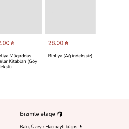
.00 ₼
28.00 ₼
32.00 ₼
bliya Müqəddəs
Bibliya (Ağ indekssiz)
Bibliya (Ağ i
zılar Kitabları (Göy
deksli)
Bizimlə əlaqə
Bakı, Üzeyir Hacıbəyli küçəsi 5