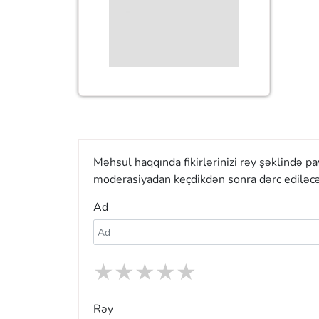
Məhsul haqqında fikirlərinizi rəy şəklində p
moderasiyadan keçdikdən sonra dərc ediləcə
Ad
★
★
★
★
★
Rəy