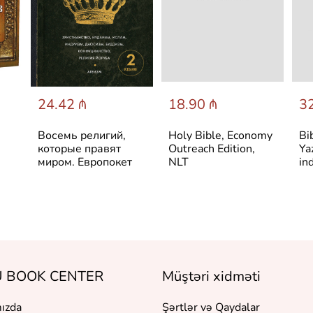
24.42 ₼
18.90 ₼
32
Восемь религий,
Holy Bible, Economy
Bi
которые правят
Outreach Edition,
Ya
миром. Европокет
NLT
in
 BOOK CENTER
Müştəri xidməti
ızda
Şərtlər və Qaydalar