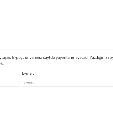
aylaşın. E-poçt ünvanınız saytda yayımlanmayacaq. Yazdığınız rə
k.
E-mail