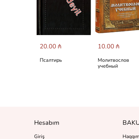
20.00 ₼
10.00 ₼
Псалтирь
Молитвослов
учебный
Hesabım
BAKU
Giriş
Haqqım