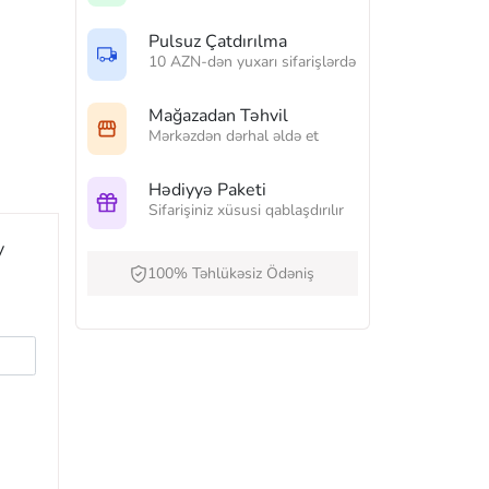
Pulsuz Çatdırılma
10 AZN-dən yuxarı sifarişlərdə
Mağazadan Təhvil
Mərkəzdən dərhal əldə et
Hədiyyə Paketi
Sifarişiniz xüsusi qablaşdırılır
y
100% Təhlükəsiz Ödəniş