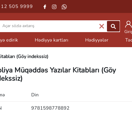
 12 505 9999
Giri
yə edirik
Hədiyyə kartları
Hədiyyələr
Təd
tabları (Göy indekssiz)
bliya Müqəddəs Yazılar Kitabları (Göy
dekssiz)
mə
Din
N
9781598778892