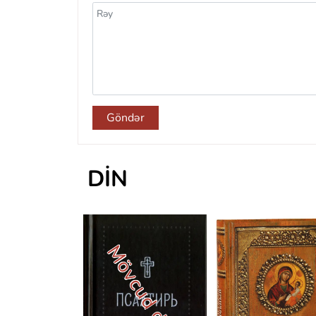
Göndər
DIN
Mövcud deyil