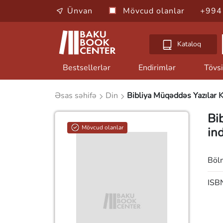
Ünvan
Mövcud olanlar
+994
Kataloq
Bestsellerlər
Endirimlər
Tövsi
Əsas səhifə
Din
Bibliya Müqəddəs Yazılar Ki
Bi
Mövcud olanlar
in
Böl
ISB