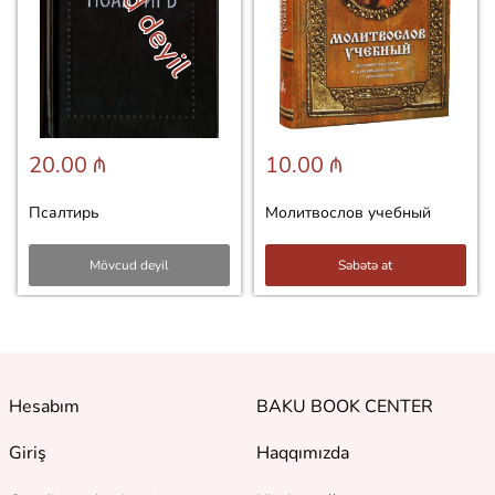
20.00 ₼
10.00 ₼
Псалтирь
Молитвослов учебный
Mövcud deyil
Səbətə at
Hesabım
BAKU BOOK CENTER
Giriş
Haqqımızda