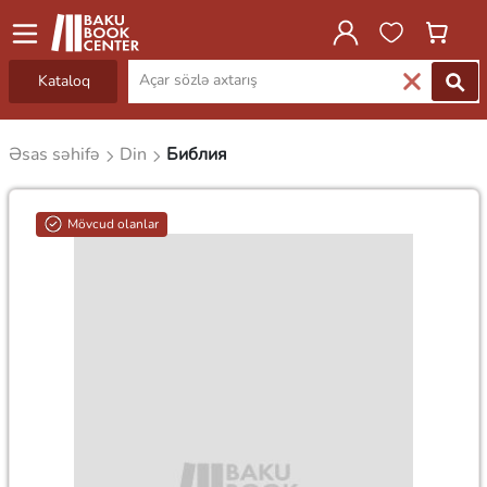
Kataloq
Əsas səhifə
Din
Библия
Mövcud olanlar