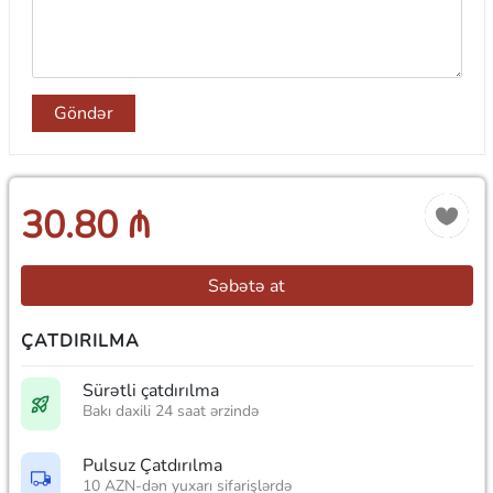
Göndər
30.80 ₼
Səbətə at
ÇATDIRILMA
Sürətli çatdırılma
Bakı daxili 24 saat ərzində
Pulsuz Çatdırılma
10 AZN-dən yuxarı sifarişlərdə