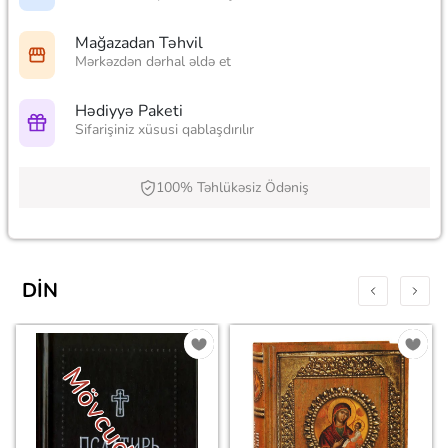
Mağazadan Təhvil
Mərkəzdən dərhal əldə et
Hədiyyə Paketi
Sifarişiniz xüsusi qablaşdırılır
100% Təhlükəsiz Ödəniş
DIN
Mövcud deyil