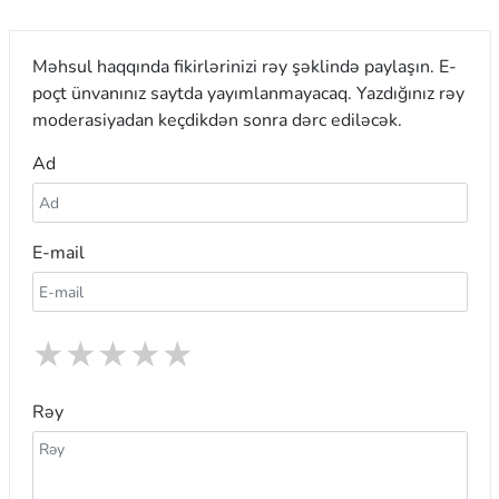
Məhsul haqqında fikirlərinizi rəy şəklində paylaşın. E-
poçt ünvanınız saytda yayımlanmayacaq. Yazdığınız rəy
moderasiyadan keçdikdən sonra dərc ediləcək.
Ad
E-mail
★
★
★
★
★
Rəy