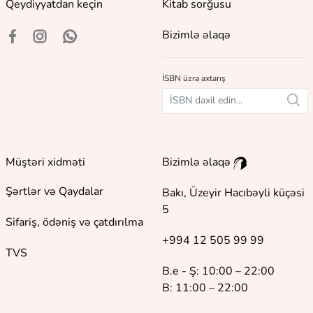
Qeydiyyatdan keçin
Kitab sorğusu
Bizimlə əlaqə
İSBN üzrə axtarış
Müştəri xidməti
Bizimlə əlaqə
Şərtlər və Qaydalar
Bakı, Üzeyir Hacıbəyli küçəsi
5
Sifariş, ödəniş və çatdırılma
+994 12 505 99 99
TVS
B.e - Ş: 10:00 – 22:00
B: 11:00 – 22:00