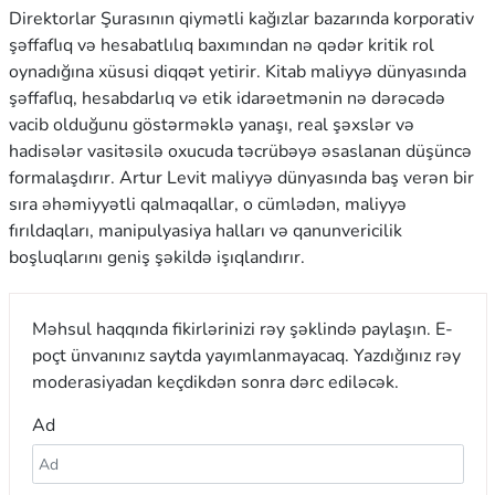
Direktorlar Şurasının qiymətli kağızlar bazarında korporativ
şəffaflıq və hesabatlılıq baxımından nə qədər kritik rol
oynadığına xüsusi diqqət yetirir. Kitab maliyyə dünyasında
şəffaflıq, hesabdarlıq və etik idarəetmənin nə dərəcədə
vacib olduğunu göstərməklə yanaşı, real şəxslər və
hadisələr vasitəsilə oxucuda təcrübəyə əsaslanan düşüncə
formalaşdırır. Artur Levit maliyyə dünyasında baş verən bir
sıra əhəmiyyətli qalmaqallar, o cümlədən, maliyyə
fırıldaqları, manipulyasiya halları və qanunvericilik
boşluqlarını geniş şəkildə işıqlandırır.
Məhsul haqqında fikirlərinizi rəy şəklində paylaşın. E-
poçt ünvanınız saytda yayımlanmayacaq. Yazdığınız rəy
moderasiyadan keçdikdən sonra dərc ediləcək.
Ad