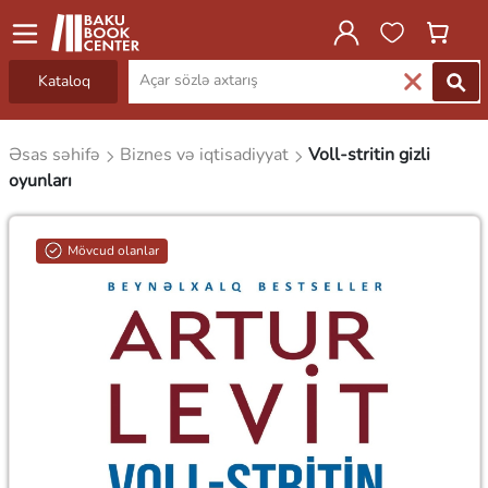
Kataloq
Əsas səhifə
Biznes və iqtisadiyyat
Voll-stritin gizli
oyunları
Mövcud olanlar