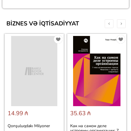
BIZNES VƏ IQTISADIYYAT
14.99 ₼
35.63 ₼
Qonşuluqdakı Milyoner
Как на самом деле
устроены организации: 7