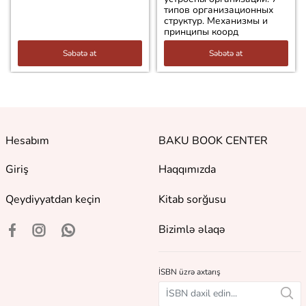
типов организационных
структур. Механизмы и
принципы коорд
Səbətə at
Səbətə at
Hesabım
BAKU BOOK CENTER
Giriş
Haqqımızda
Qeydiyyatdan keçin
Kitab sorğusu
Bizimlə əlaqə
İSBN üzrə axtarış