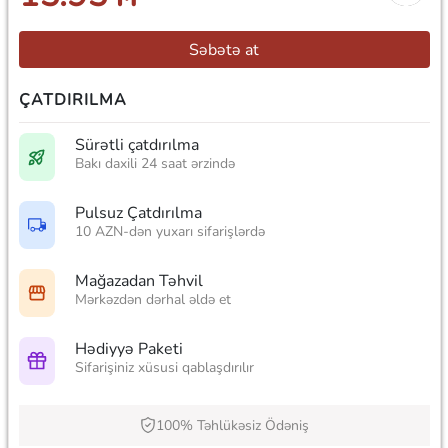
Səbətə at
ÇATDIRILMA
Sürətli çatdırılma
Bakı daxili 24 saat ərzində
Pulsuz Çatdırılma
10 AZN-dən yuxarı sifarişlərdə
Mağazadan Təhvil
Mərkəzdən dərhal əldə et
Hədiyyə Paketi
Sifarişiniz xüsusi qablaşdırılır
100% Təhlükəsiz Ödəniş