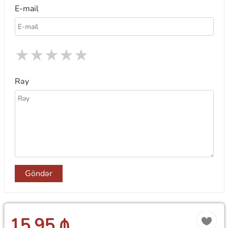
E-mail
★
★
★
★
★
Rəy
Göndər
15.95 ₼