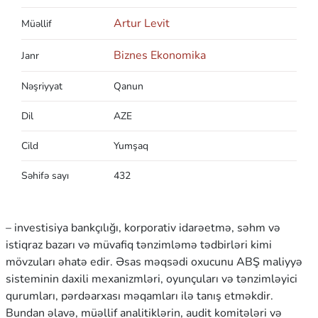
Artur Levit
Müəllif
Biznes Ekonomika
Janr
Nəşriyyat
Qanun
Dil
AZE
Cild
Yumşaq
Səhifə sayı
432
– investisiya bankçılığı, korporativ idarəetmə, səhm və
istiqraz bazarı və müvafiq tənzimləmə tədbirləri kimi
mövzuları əhatə edir. Əsas məqsədi oxucunu ABŞ maliyyə
sisteminin daxili mexanizmləri, oyunçuları və tənzimləyici
qurumları, pərdəarxası məqamları ilə tanış etməkdir.
Bundan əlavə, müəllif analitiklərin, audit komitələri və