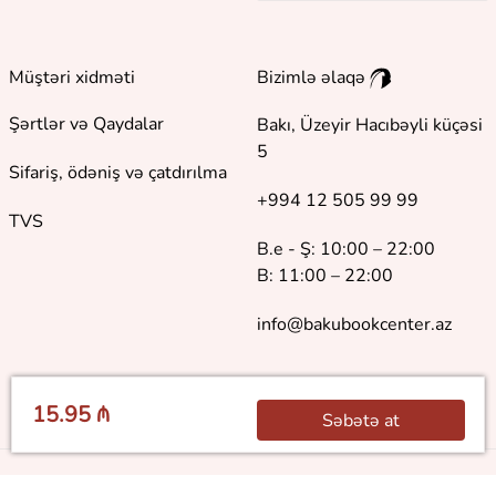
Müştəri xidməti
Bizimlə əlaqə
Şərtlər və Qaydalar
Bakı, Üzeyir Hacıbəyli küçəsi
5
Sifariş, ödəniş və çatdırılma
+994 12 505 99 99
TVS
B.e - Ş: 10:00 – 22:00
B: 11:00 – 22:00
info@bakubookcenter.az
15.95 ₼
Səbətə at