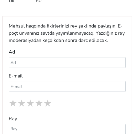
Dil
RU
Məhsul haqqında fikirlərinizi rəy şəklində paylaşın. E-
poçt ünvanınız saytda yayımlanmayacaq. Yazdığınız rəy
moderasiyadan keçdikdən sonra dərc ediləcək.
Ad
E-mail
★
★
★
★
★
Rəy