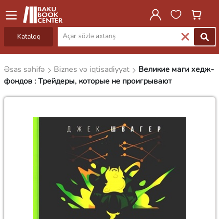
Kataloq
Əsas səhifə
Biznes və iqtisadiyyat
Великие маги хедж-
фондов : Трейдеры, которые не проигрывают