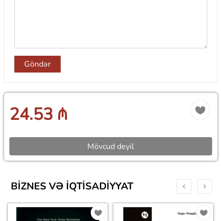
Göndər
24.53 ₼
Mövcud deyil
BIZNES VƏ IQTISADIYYAT