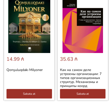
14.99 ₼
35.63 ₼
Qonşuluqdakı Milyoner
Как на самом деле
устроены организации: 7
типов организационных
структур. Механизмы и
принципы коорд
Səbətə at
Səbətə at