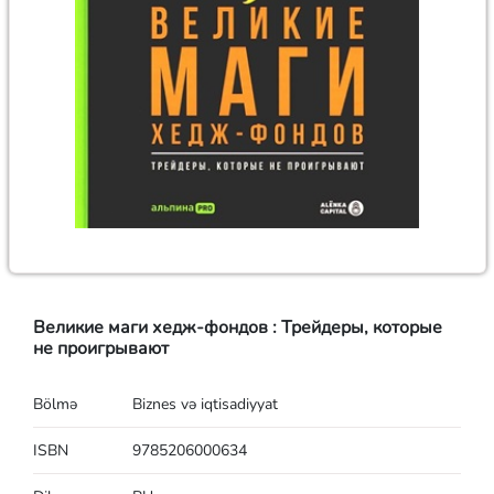
Великие маги хедж-фондов : Трейдеры, которые
не проигрывают
Bölmə
Biznes və iqtisadiyyat
ISBN
9785206000634