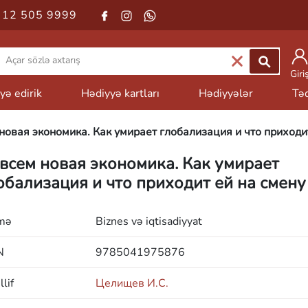
 12 505 9999
Giri
yə edirik
Hədiyyə kartları
Hədiyyələr
Təd
новая экономика. Как умирает глобализация и что приходи
всем новая экономика. Как умирает
обализация и что приходит ей на смену
mə
Biznes və iqtisadiyyat
N
9785041975876
lif
Целищев И.С.