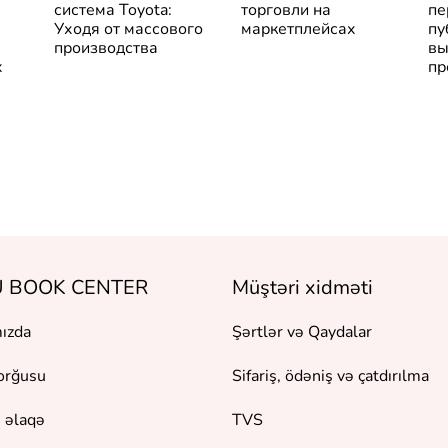
система Toyota:
торговли на
пе
Уходя от массового
маркетплейсах
пу
производства
вы
х
пр
 BOOK CENTER
Müştəri xidməti
ızda
Şərtlər və Qaydalar
orğusu
Sifariş, ödəniş və çatdırılma
 əlaqə
TVS