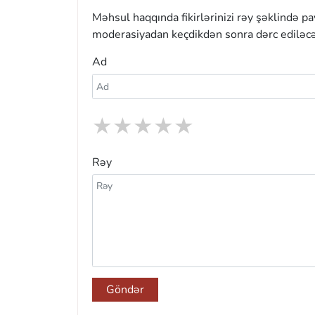
Məhsul haqqında fikirlərinizi rəy şəklində p
moderasiyadan keçdikdən sonra dərc ediləcə
Ad
★
★
★
★
★
Rəy
Göndər