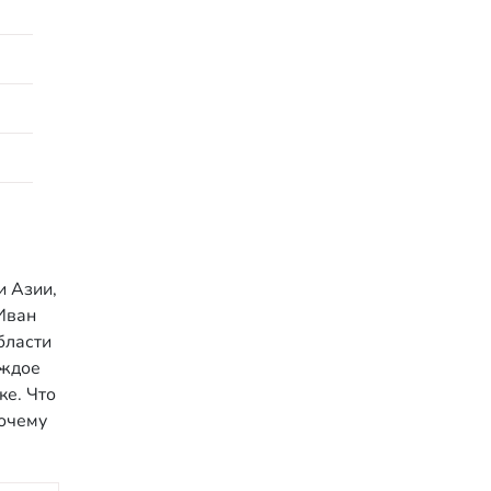
и Азии,
Иван
бласти
аждое
ке. Что
очему