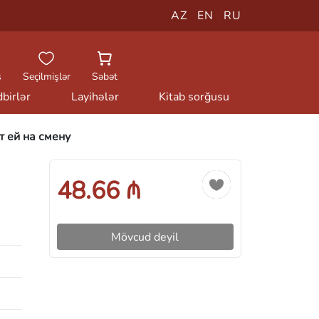
AZ
EN
RU
ş
Seçilmişlər
Səbət
birlər
Layihələr
Kitab sorğusu
т ей на смену
48.66 ₼
Mövcud deyil