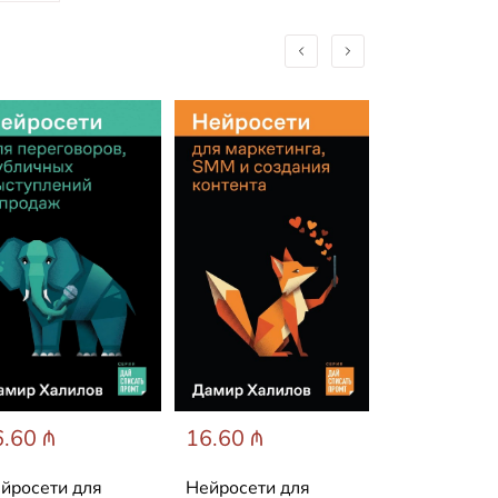
.60 ₼
16.60 ₼
19.77 ₼
йросети для
Нейросети для
Деньги дел