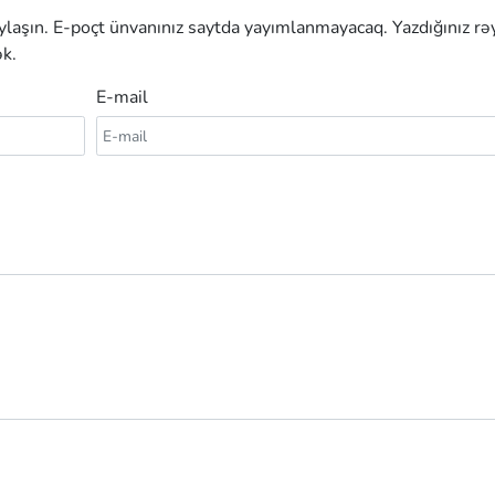
aylaşın. E-poçt ünvanınız saytda yayımlanmayacaq. Yazdığınız rə
k.
E-mail