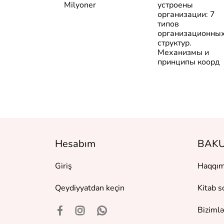
Milyoner
устроены
организации: 7
типов
организационны
структур.
Механизмы и
принципы коорд
Hesabım
BAKU
Giriş
Haqqım
Qeydiyyatdan keçin
Kitab s
Bizimlə