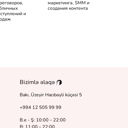
реговоров,
маркетинга, SMM и
деньги: От 
бличных
создания контента
до финансо
ступлений и
свободы
одаж
Bizimlə əlaqə
Bakı, Üzeyir Hacıbəyli küçəsi 5
+994 12 505 99 99
B.e - Ş: 10:00 – 22:00
B: 11:00 – 22:00