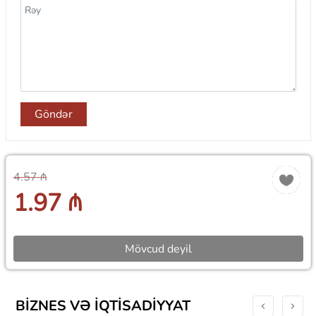
Göndər
4.57 ₼
1.97 ₼
Mövcud deyil
BIZNES VƏ IQTISADIYYAT