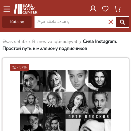
Kataloq
Əsas səhifə
Biznes və iqtisadiyyat
Сила Instagram.
Простой путь к миллиону подписчиков
- 57%