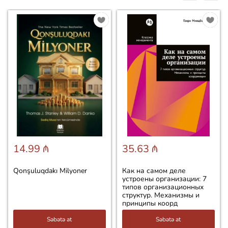
14.99 ₼
35.63 ₼
Qonşuluqdakı Milyoner
Как на самом деле
устроены организации: 7
типов организационных
структур. Механизмы и
принципы коорд
Səbətə at
Səbətə at