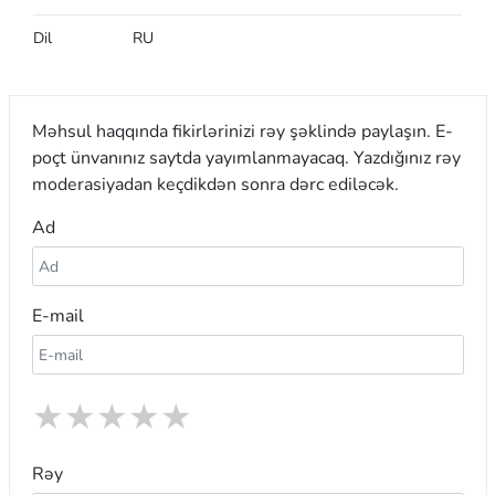
Dil
RU
Məhsul haqqında fikirlərinizi rəy şəklində paylaşın. E-
poçt ünvanınız saytda yayımlanmayacaq. Yazdığınız rəy
moderasiyadan keçdikdən sonra dərc ediləcək.
Ad
E-mail
★
★
★
★
★
Rəy