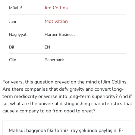
Jim Collins
Müəllif
Motivation
Janr
Nəşriyyat
Harper Business
Dil
EN
Cild
Paperback
For years, this question preyed on the mind of Jim Collins.
Are there companies that defy gravity and convert long-
term mediocrity or worse into long-term superiority? And if
so, what are the universal distinguishing characteristics that
cause a company to go from good to great?
Məhsul haqqında fikirlərinizi rəy şəklində paylaşın. E-