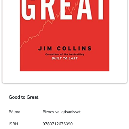
Good to Great
Bölmə
Biznes və iqtisadiyyat
ISBN
9780712676090