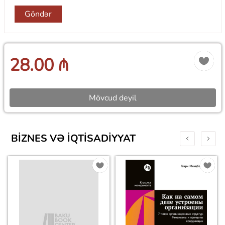
Göndər
28.00 ₼
Mövcud deyil
BIZNES VƏ IQTISADIYYAT