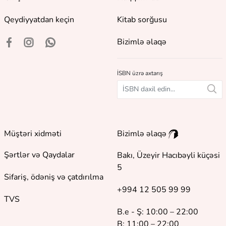
Qeydiyyatdan keçin
Kitab sorğusu
Bizimlə əlaqə
İSBN üzrə axtarış
Müştəri xidməti
Bizimlə əlaqə
Şərtlər və Qaydalar
Bakı, Üzeyir Hacıbəyli küçəsi
5
Sifariş, ödəniş və çatdırılma
+994 12 505 99 99
TVS
B.e - Ş: 10:00 – 22:00
B: 11:00 – 22:00