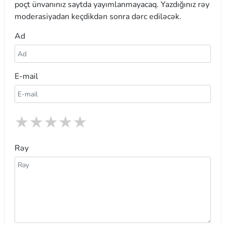
poçt ünvanınız saytda yayımlanmayacaq. Yazdığınız rəy
moderasiyadan keçdikdən sonra dərc ediləcək.
Ad
E-mail
★
★
★
★
★
Rəy