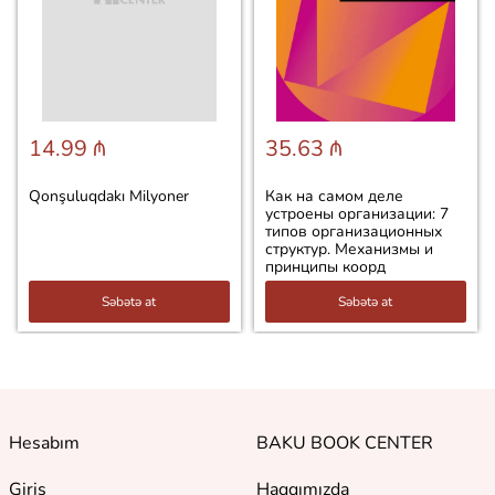
14.99 ₼
35.63 ₼
Qonşuluqdakı Milyoner
Как на самом деле
устроены организации: 7
типов организационных
структур. Механизмы и
принципы коорд
Səbətə at
Səbətə at
Hesabım
BAKU BOOK CENTER
Giriş
Haqqımızda