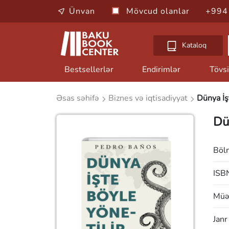
Ünvan
Mövcud olanlar
+994
Kataloq
Bestsellerlər
Endirimlər
Tövsi
Əsas səhifə
Biznes və iqtisadiyyat
Dünya İş
Dü
Böl
ISB
Müəl
Janr