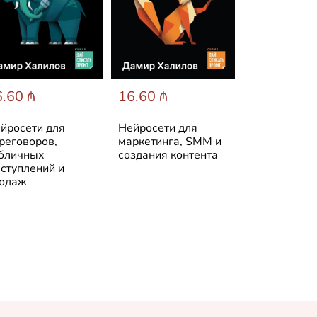
.60 ₼
16.60 ₼
19.77 ₼
йросети для
Нейросети для
Деньги дел
реговоров,
маркетинга, SMM и
деньги: От 
бличных
создания контента
до финансо
ступлений и
свободы
одаж