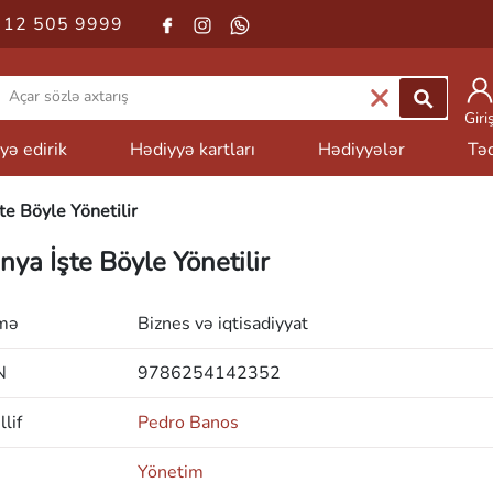
 12 505 9999
Giri
yə edirik
Hədiyyə kartları
Hədiyyələr
Təd
te Böyle Yönetilir
nya İşte Böyle Yönetilir
mə
Biznes və iqtisadiyyat
N
9786254142352
lif
Pedro Banos
Yönetim