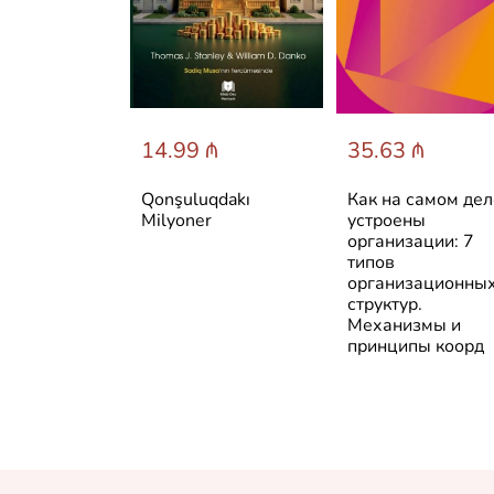
 ₼
14.99 ₼
35.63 ₼
es of Wealth
Qonşuluqdakı
Как на самом дел
Milyoner
устроены
организации: 7
типов
организационны
структур.
Механизмы и
принципы коорд