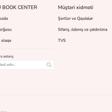
 BOOK CENTER
Müştəri xidməti
ızda
Şərtlər və Qaydalar
orğusu
Sifariş, ödəniş və çatdırılma
 əlaqə
TVS
ə axtarış