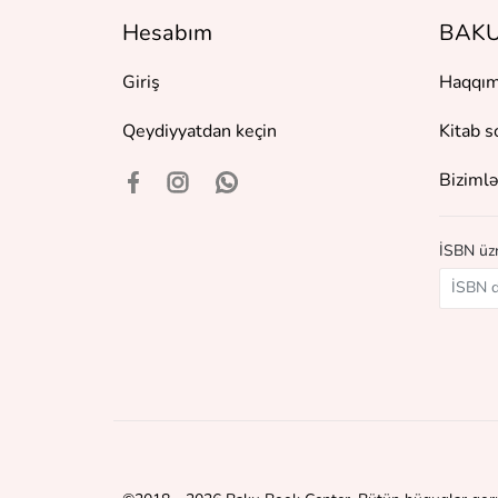
Hesabım
BAKU
Giriş
Haqqım
Qeydiyyatdan keçin
Kitab s
Bizimlə
İSBN üzr