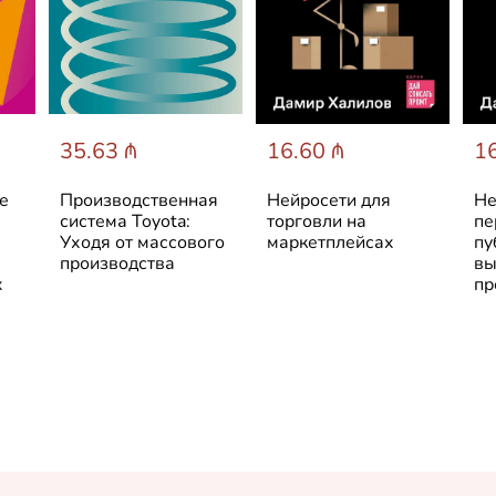
35.63 ₼
16.60 ₼
16
е
Производственная
Нейросети для
Не
система Toyota:
торговли на
пе
Уходя от массового
маркетплейсах
пу
производства
вы
х
пр