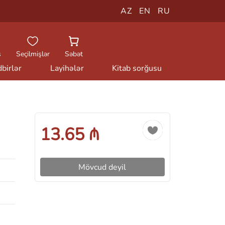
AZ
EN
RU
ş
Seçilmişlər
Səbət
birlər
Layihələr
Kitab sorğusu
13.65 ₼
Mövcud deyil