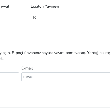
iyyat
Epsilon Yayinevi
TR
aylaşın. E-poçt ünvanınız saytda yayımlanmayacaq. Yazdığınız rə
k.
E-mail