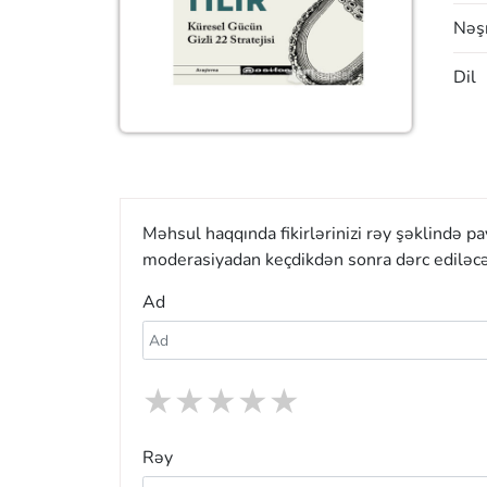
Nəşr
Dil
Məhsul haqqında fikirlərinizi rəy şəklində p
moderasiyadan keçdikdən sonra dərc ediləcə
Ad
★
★
★
★
★
Rəy