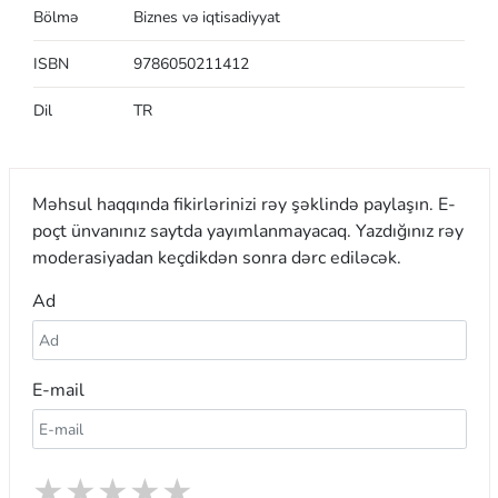
Bölmə
Biznes və iqtisadiyyat
ISBN
9786050211412
Dil
TR
Məhsul haqqında fikirlərinizi rəy şəklində paylaşın. E-
poçt ünvanınız saytda yayımlanmayacaq. Yazdığınız rəy
moderasiyadan keçdikdən sonra dərc ediləcək.
Ad
E-mail
★
★
★
★
★