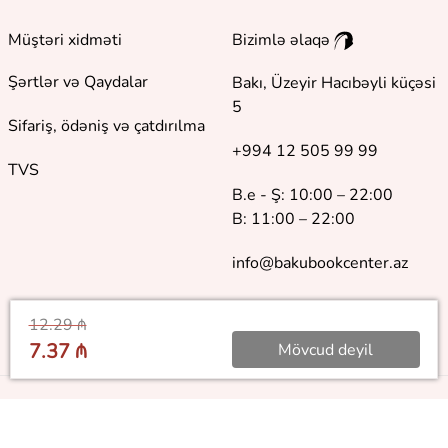
Müştəri xidməti
Bizimlə əlaqə
Şərtlər və Qaydalar
Bakı, Üzeyir Hacıbəyli küçəsi
5
Sifariş, ödəniş və çatdırılma
+994 12 505 99 99
TVS
B.e - Ş: 10:00 – 22:00
B: 11:00 – 22:00
info@bakubookcenter.az
12.29 ₼
7.37 ₼
Mövcud deyil
©
2018 - 2026 Baku Book Center. Bütün hüquqlar qorunur