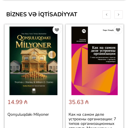
BIZNES VƏ IQTISADIYYAT
14.99 ₼
35.63 ₼
Qonşuluqdakı Milyoner
Как на самом деле
устроены организации: 7
типов организационных