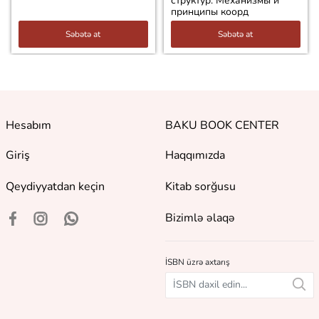
структур. Механизмы и
принципы коорд
Səbətə at
Səbətə at
Hesabım
BAKU BOOK CENTER
Giriş
Haqqımızda
Qeydiyyatdan keçin
Kitab sorğusu
Bizimlə əlaqə
İSBN üzrə axtarış