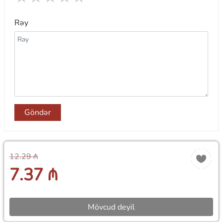
Rəy
Göndər
12.29 ₼
7.37 ₼
Mövcud deyil