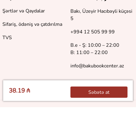
Şərtlər və Qaydalar
Bakı, Üzeyir Hacıbəyli küçəsi
5
Sifariş, ödəniş və çatdırılma
+994 12 505 99 99
TVS
B.e - Ş: 10:00 – 22:00
B: 11:00 – 22:00
info@bakubookcenter.az
38.19 ₼
Səbətə at
©
2018 - 2026 Baku Book Center. Bütün hüquqlar qorunur