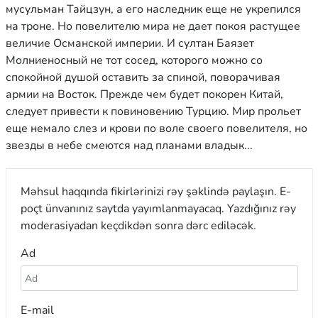
мусульман Тайцзун, а его наследник еще не укрепился
на троне. Но повелителю мира не дает покоя растущее
величие Османской империи. И султан Баязет
Молниеносный не тот сосед, которого можно со
спокойной душой оставить за спиной, поворачивая
армии на Восток. Прежде чем будет покорен Китай,
следует привести к повиновению Турцию. Мир прольет
еще немало слез и крови по воле своего повелителя, но
звезды в небе смеются над планами владык...
Məhsul haqqında fikirlərinizi rəy şəklində paylaşın. E-
poçt ünvanınız saytda yayımlanmayacaq. Yazdığınız rəy
moderasiyadan keçdikdən sonra dərc ediləcək.
Ad
E-mail