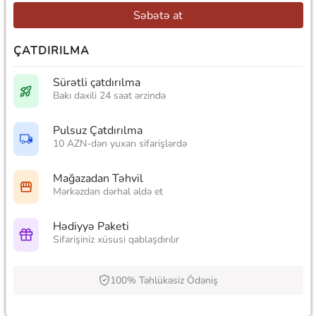
Səbətə at
ÇATDIRILMA
Sürətli çatdırılma
Bakı daxili 24 saat ərzində
Pulsuz Çatdırılma
10 AZN-dən yuxarı sifarişlərdə
Mağazadan Təhvil
Mərkəzdən dərhal əldə et
Hədiyyə Paketi
Sifarişiniz xüsusi qablaşdırılır
100% Təhlükəsiz Ödəniş