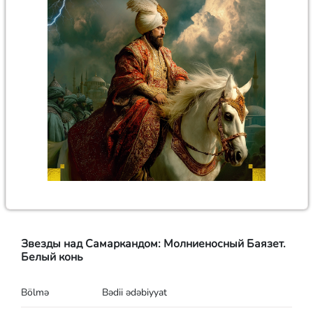
Звезды над Самаркандом: Молниеносный Баязет.
Белый конь
Bölmə
Bədii ədəbiyyat