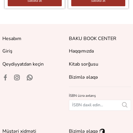
Səbətə at
Səbətə at
Hesabım
BAKU BOOK CENTER
Giriş
Haqqımızda
Qeydiyyatdan keçin
Kitab sorğusu
Bizimlə əlaqə
İSBN üzrə axtarış
Müştəri xidməti
Bizimlə əlaqə