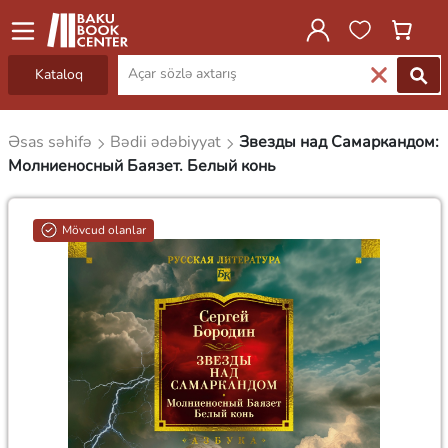
Kataloq
Əsas səhifə
Bədii ədəbiyyat
Звезды над Самаркандом:
Молниеносный Баязет. Белый конь
Mövcud olanlar