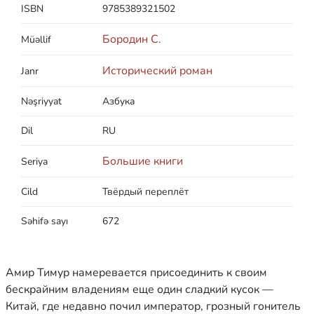
ISBN
9785389321502
Бородин С.
Müəllif
Исторический роман
Janr
Nəşriyyat
Азбука
Dil
RU
Большие книги
Seriya
Cild
Твёрдый переплёт
Səhifə sayı
672
Амир Тимур намеревается присоединить к своим
бескрайним владениям еще один сладкий кусок —
Китай, где недавно почил император, грозный гонитель