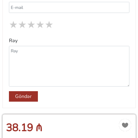
★
★
★
★
★
Rəy
Göndər
38.19 ₼