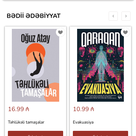
BƏDII ƏDƏBIYYAT
16.99 ₼
10.99 ₼
Təhlükəli tamaşalar
Evakuasiya