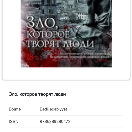
Зло, которое творят люди
Bölmə
Bədii ədəbiyyat
ISBN
9785389280472