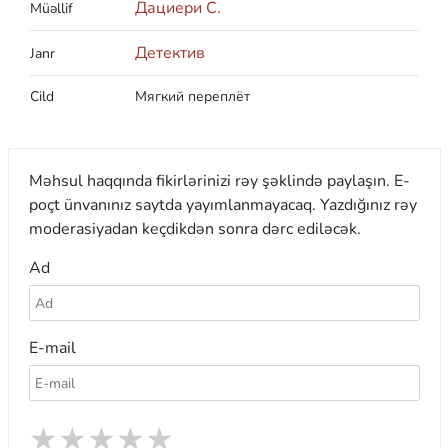
Дациери С.
Müəllif
Детектив
Janr
Cild
Мягкий переплёт
Məhsul haqqında fikirlərinizi rəy şəklində paylaşın. E-
poçt ünvanınız saytda yayımlanmayacaq. Yazdığınız rəy
moderasiyadan keçdikdən sonra dərc ediləcək.
Ad
E-mail
★
★
★
★
★