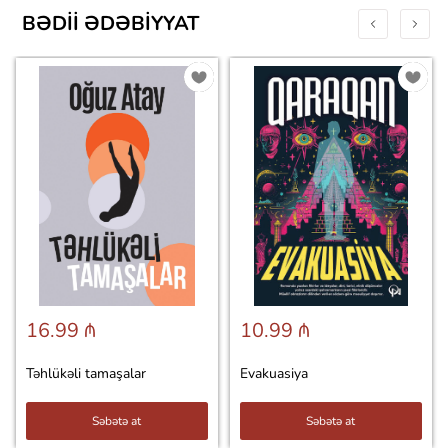
BƏDII ƏDƏBIYYAT
16.99 ₼
10.99 ₼
Təhlükəli tamaşalar
Evakuasiya
Səbətə at
Səbətə at