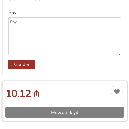
Rəy
Göndər
10.12 ₼
Mövcud deyil